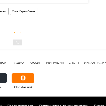
аяны
Улан Карыпбеков
ЯСАТ
РАДИО
РОССИЯ
МИГРАЦИЯ
СПОРТ
ИНФОГРАФИ
e
Odnoklassniki
н
Пресс-релиздер
Компаниялардын жаңылыктары
Купуял