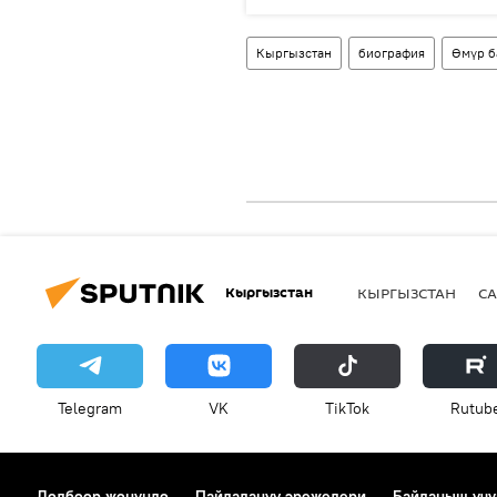
Кыргызстан
биография
Өмүр б
Кыргызстан
КЫРГЫЗСТАН
СА
Telegram
VK
ТikТоk
Rutub
Долбоор жөнүндө
Пайдалануу эрежелери
Байланыш үчү