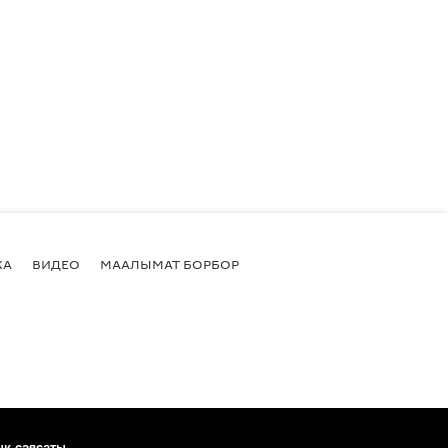
КА
ВИДЕО
МААЛЫМАТ БОРБОР
ык саясаты