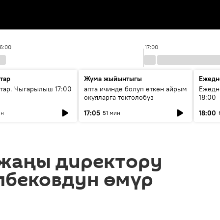
16:00
17:00
тар
Жума жыйынтыгы
Ежедн
ар. Чыгарылыш 17:00
апта ичинде болуп өткөн айрым
Ежедн
окуяларга токтолобуз
18:00
17:05
18:00
ин
51 мин
 жаңы директору
пбековдун өмүр