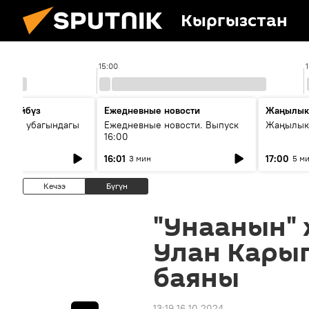
Кыргызстан
15:00
сүйлөйбүз
Ежедневные новости
Жаңылык
 — өз убагындагы
Ежедневные новости. Выпуск
Жаңылыкт
16:00
рологиялык кызмат
16:01
17:00
3 мин
5 м
ндөтүлүүдө
Кечээ
Бүгүн
"Унаанын"
Улан Кары
баяны
13:19 16.10.2024