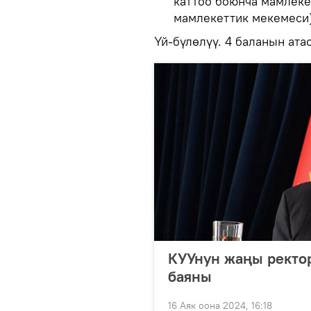
каттоо боюнча мамлеке
мамлекеттик мекемеси)
Үй-бүлөлүү. 4 баланын ата
КУУнун жаңы ректо
баяны
16 Аяк оона 2024, 16:18