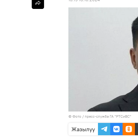
© Фото / пресс-служба ГА "РТСиВС"
Жазылуу