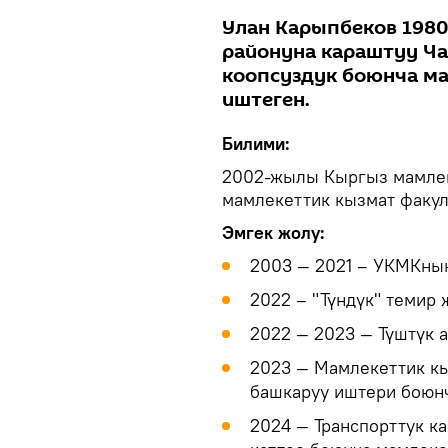
Улан Карыпбеков 198
районуна караштуу Ча
коопсуздук боюнча ма
иштеген.
Билими:
2002-жылы Кыргыз мамлек
мамлекеттик кызмат факул
Эмгек жолу:
2003 — 2021 – УКМКны
2022 – "Түндүк" темир
2022 — 2023 — Түштүк 
2023 — Мамлекеттик кы
башкаруу иштери боюнч
2024 — Транспорттук к