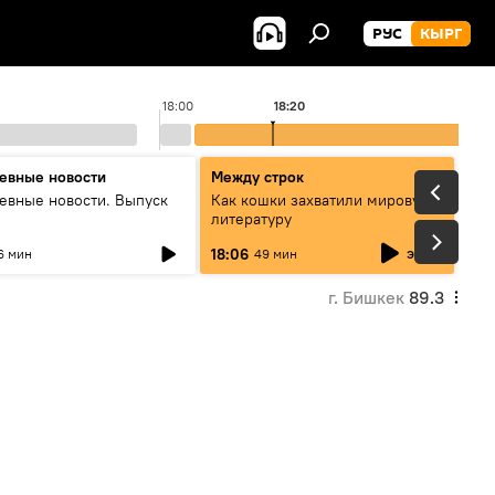
РУС
КЫРГ
18:00
18:20
евные новости
Между строк
евные новости. Выпуск
Как кошки захватили мировую
литературу
эфир
18:06
6 мин
49 мин
г. Бишкек
89.3