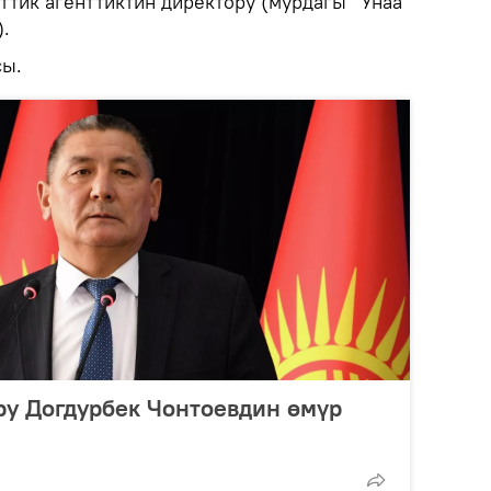
ттик агенттиктин директору (мурдагы "Унаа"
.
сы.
ру Догдурбек Чонтоевдин өмүр