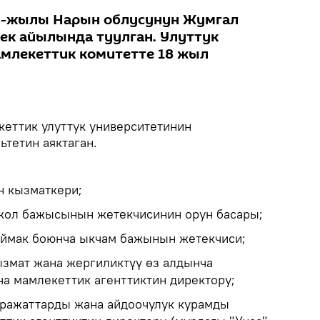
0-жылы Нарын облусунун Жумгал
ек айылында туулган. Улуттук
млекеттик комитетте 18 жыл
еттик улуттук университетинин
ьтетин аяктаган.
н кызматкери;
 жол бажысынын жетекчисинин орун басары;
аймак боюнча ыкчам бажынын жетекчиси;
змат жана жергиликтүү өз алдынча
а мамлекеттик агенттиктин директору;
аражаттарды жана айдоочулук курамды