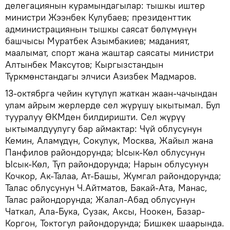
делегациянын курамындагылар: тышкы иштер
министри Жээнбек Кулубаев; президенттик
администрациянын тышкы саясат бөлүмүнүн
башчысы Муратбек Азымбакиев; маданият,
маалымат, спорт жана жаштар саясаты министри
Алтынбек Максутов; Кыргызстандын
Түркмөнстандагы элчиси Азизбек Мадмаров.
13-октябрга чейин күтүлүп жаткан жаан-чачындан
улам айрым жерлерде сел жүрүшү ыкытымал. Бул
тууралуу ӨКМден билдиришти. Сел жүрүү
ыктымалдуулугу бар аймактар: Чүй облусунун
Кемин, Аламүдүн, Сокулук, Москва, Жайыл жана
Панфилов райондорунда; Ысык-Көл облусунун
Ысык-Көл, Түп райондорунда; Нарын облусунун
Кочкор, Ак-Талаа, Ат-Башы, Жумгал райондорунда;
Талас облусунун Ч.Айтматов, Бакай-Ата, Манас,
Талас райондорунда; Жалал-Абад облусунун
Чаткал, Ала-Бука, Сузак, Аксы, Ноокен, Базар-
Коргон, Токтогул райондорунда; Бишкек шаарында.