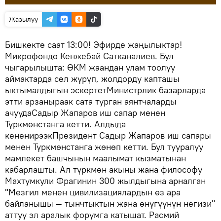
Жазылуу
Бишкекте саат 13:00! Эфирде жаңылыктар!
Микрофондо Кенжебай Сатканалиев. Бул
чыгарылышта: ӨКМ жаандан улам тоолуу
аймактарда сел жүрүп, жолдорду капташы
ыктымалдыгын эскертетМинистрлик базарларда
этти арзаныраак сата турган аянтчаларды
ачуудаСадыр Жапаров иш сапар менен
Түркмөнстанга кетти. Алдыда
кененирээкПрезидент Садыр Жапаров иш сапары
менен Түркмөнстанга жөнөп кетти. Бул тууралуу
мамлекет башчынын маалымат кызматынан
кабарлашты. Ал түркмөн акыны жана философу
Махтумкули Фрагинин 300 жылдыгына арналган
"Мезгил менен цивилизациялардын өз ара
байланышы — тынчтыктын жана өнүгүүнүн негизи"
аттуу эл аралык форумга катышат. Расмий