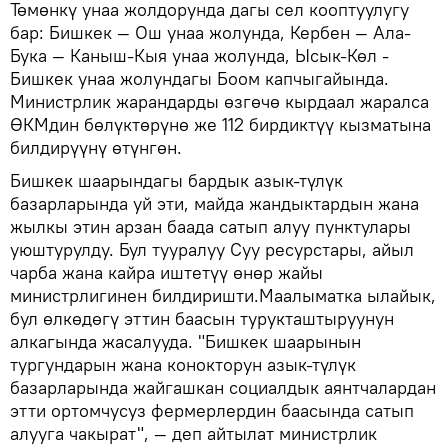
Төмөнкү унаа жолдорунда дагы сел кооптуулугу
бар: Бишкек — Ош унаа жолунда, Кербен — Ала-
Бука — Каныш-Кыя унаа жолунда, Ысык-Көл -
Бишкек унаа жолундагы Боом капчыгайында.
Министрлик жарандарды өзгөчө кырдаал жаралса
ӨКМдин бөлүктөрүнө же 112 бирдиктүү кызматына
билдирүүнү өтүнгөн.
Бишкек шаарындагы бардык азык-түлүк
базарларында уй эти, майда жандыктардын жана
жылкы этин арзан баада сатып алуу пунктулары
уюштурулду. Бул тууралуу Суу ресурстары, айыл
чарба жана кайра иштетүү өнөр жайы
министрлигинен билдиришти.Маалыматка ылайык,
бул өлкөдөгү эттин баасын турукташтыруунун
алкагында жасалууда. "Бишкек шаарынын
тургундарын жана конокторун азык-түлүк
базарларында жайгашкан социалдык аянтчалардан
этти ортомчусуз фермерлердин баасында сатып
алууга чакырат", — деп айтылат министрлик