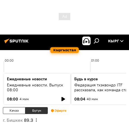
КЫРГ
Кыргызстан
00:00
01:00
Ежедневные новости
Будь в курсе
Ежедневные новости. Выпуск
Федерация тхэквондо ITF
08:00
рассказала, как команда ста
жертвой мошенников
08:00
08:04
4 мин
40 мин
Кечээ
Бүгүн
Эфирге
г. Бишкек
89.3