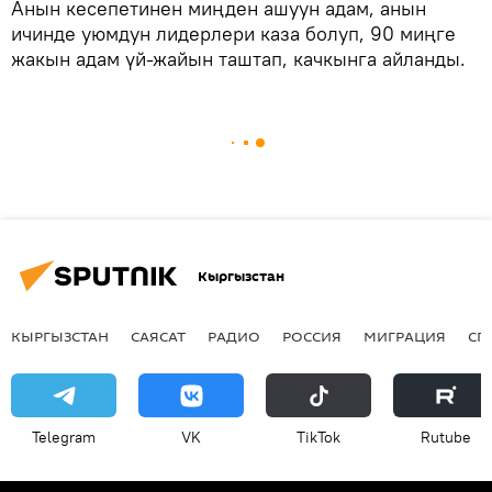
Анын кесепетинен миңден ашуун адам, анын
ичинде уюмдун лидерлери каза болуп, 90 миңге
жакын адам үй-жайын таштап, качкынга айланды.
Кыргызстан
КЫРГЫЗСТАН
САЯСАТ
РАДИО
РОССИЯ
МИГРАЦИЯ
СП
Telegram
VK
ТikТоk
Rutube