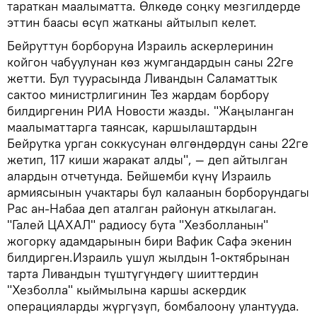
тараткан маалыматта. Өлкөдө соңку мезгилдерде
эттин баасы өсүп жатканы айтылып келет.
Бейруттун борборуна Израиль аскерлеринин
койгон чабуулунан көз жумгандардын саны 22ге
жетти. Бул туурасында Ливандын Саламаттык
сактоо министрлигинин Тез жардам борбору
билдиргенин РИА Новости жазды. "Жаңыланган
маалыматтарга таянсак, каршылаштардын
Бейрутка урган соккусунан өлгөндөрдүн саны 22ге
жетип, 117 киши жаракат алды", — деп айтылган
алардын отчетунда. Бейшемби күнү Израиль
армиясынын учактары бул калаанын борборундагы
Рас ан-Набаа деп аталган районун аткылаган.
"Галей ЦАХАЛ" радиосу бута "Хезболланын"
жогорку адамдарынын бири Вафик Сафа экенин
билдирген.Израиль ушул жылдын 1-октябрынан
тарта Ливандын түштүгүндөгү шииттердин
"Хезболла" кыймылына каршы аскердик
операцияларды жүргүзүп, бомбалоону улантууда.