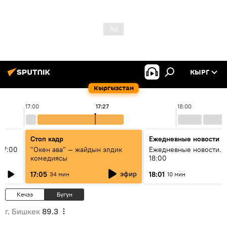
КЫРГ
Кыргызстан
17:00
17:27
18:00
Стоп кадр
Ежедневные новости
17:00
"Окен ава" — жайдын элдик
Ежедневные новости. 
комедиясы
18:00
эфир
17:05
18:01
34 мин
10 мин
Кечээ
Бүгүн
г. Бишкек
89.3