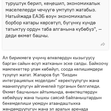
туруштук берип, кеңешип, экономикалык
маселелерди чечүүгө умтулуп жатабыз.
Натыйжада ЕАЭБ өзүн экономикалык
борбор катары көрсөтүп, бүгүнкү күндө
татыктуу ордун таба алганына күбөбүз", —
деди өкмөт башчы.
Ал бирикмеге үчүнчү өлкөлөрдүн кызыгуусу
барган сайын өсүп жатканын эске салды. Байкоочу
мамлекеттер улам көбөйүп, соода келишимдери
түзүлүп жатат. Жапаров бул "биздин
интеграциялык моделдин" керектүүлүгүн жана
маанилүүлүгүн айгинелей турганын белгиледи.
Өкмөт башчынын айтымында, өнөктөштөрдүн
көбөйүшү жана тышкы саясий байланыштардын
бекемделиши уюмдун атаандаштыкка
жөндөмдүүлүгүн жана эл аралык аренада