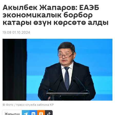
Акылбек Жапаров: ЕАЭБ
экономикалык борбор
катары өзүн көрсөтө алды
19:08 01.10.2024
© Фото / пресс-служба кабмина КР
Жазылуу