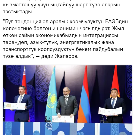
кызматташуу үчүн ыңгайлуу шарт түзө аларын
тастыктады.
"Бул тенденция эл аралык коомчулуктун ЕАЭБдин
келечегине болгон ишенимин чагылдырат. Жыл
өткөн сайын экономикабыздын интеграциясы
тереңдеп, азык-түлүк, энегргетикалык жана
транспорттук коопсуздуктун бекем пайдубалын
түзө алдык", — деди Жапаров.