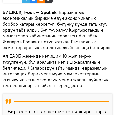
БИШКЕК, 1-окт. — Sputnik.
Евразиялык
экономикалык бирикме өзүн экономикалык
борбор катары көрсөтүп, бүгүнкү күндө татыктуу
ордун таба алды. Бул тууралуу Кыргызстандын
министрлер кабинетинин төрагасы Акылбек
Жапаров Ереванда өтүп жаткан Евразиялык
өкмөттөр аралык кеңештин жыйынында билдирди.
Ал ЕАЭБ жөнүндө келишим 10 жыл мурун
түзүлгөнүн, бул аралыкта көп иш жасалганын
белгиледи. Жапаровдун айтымында, евразиялык
интеграция бирикмеге мүчө мамлекеттердин
кызыкчылыгын эске алуу менен жалпы дүйнөлүк
тенденцияларга шайкеш тереңдөөдө.
"Биргелешкен аракет менен чакырыктарга