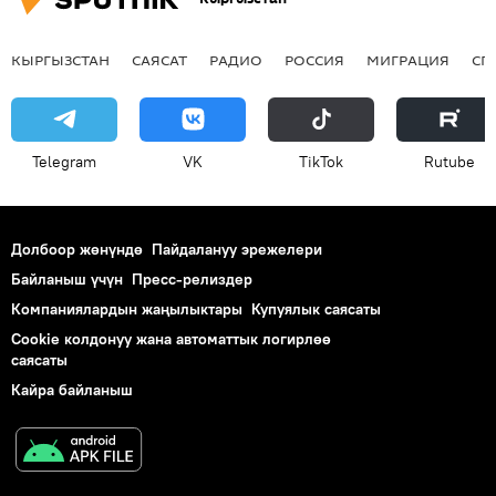
КЫРГЫЗСТАН
САЯСАТ
РАДИО
РОССИЯ
МИГРАЦИЯ
СП
Telegram
VK
ТikТоk
Rutube
Долбоор жөнүндө
Пайдалануу эрежелери
Байланыш үчүн
Пресс-релиздер
Компаниялардын жаңылыктары
Купуялык саясаты
Cookie колдонуу жана автоматтык логирлөө
саясаты
Кайра байланыш