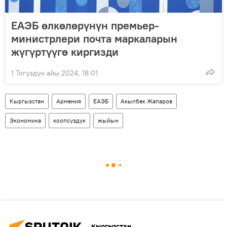
ЕАЭБ өлкөлөрүнүн премьер-
министрлери почта маркаларын
жүгүртүүгө киргизди
1 Тогуздун айы 2024, 18:01
Кыргызстан
Армения
ЕАЭБ
Акылбек Жапаров
Экономика
коопсуздук
жыйын
Кыргызстан