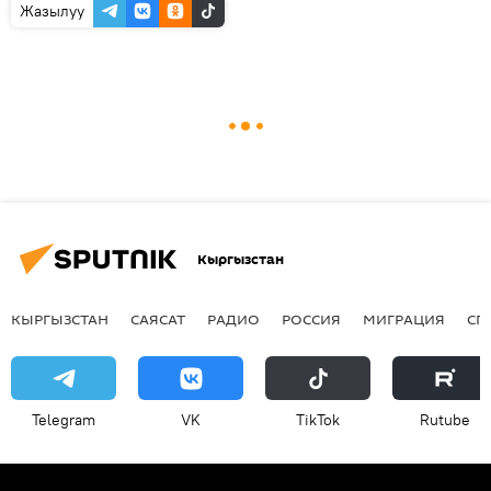
Жазылуу
Кыргызстан
КЫРГЫЗСТАН
САЯСАТ
РАДИО
РОССИЯ
МИГРАЦИЯ
СП
Telegram
VK
ТikТоk
Rutube