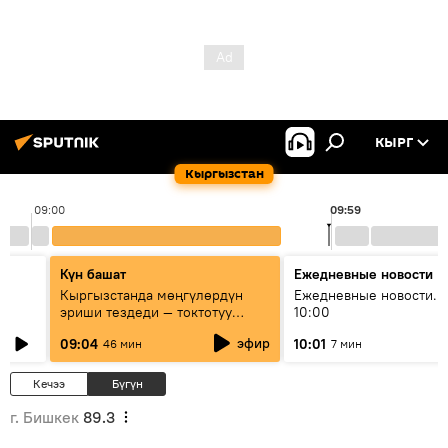
КЫРГ
Кыргызстан
09:00
09:59
Күн башат
Ежедневные новости
Кыргызстанда мөңгүлөрдүн
Ежедневные новости. 
эриши тездеди — токтотуу
10:00
мүмкүн эмеспи?
эфир
09:04
10:01
46 мин
7 мин
Кечээ
Бүгүн
г. Бишкек
89.3