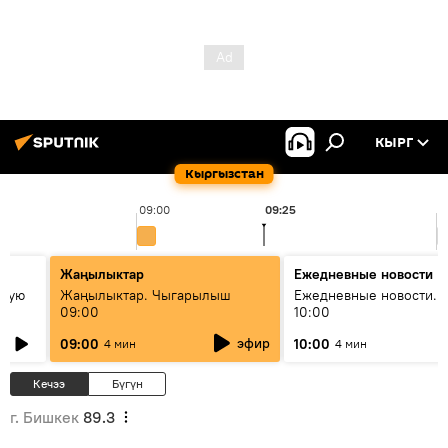
КЫРГ
Кыргызстан
09:00
09:25
1
Жаңылыктар
Ежедневные новости
овую
Жаңылыктар. Чыгарылыш
Ежедневные новости. 
09:00
10:00
эфир
09:00
10:00
4 мин
4 мин
Кечээ
Бүгүн
г. Бишкек
89.3