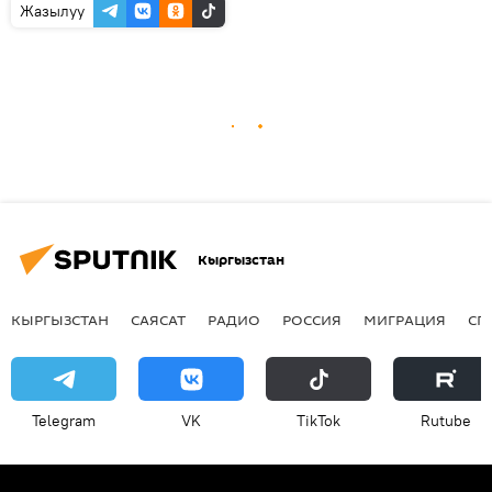
Жазылуу
Кыргызстан
КЫРГЫЗСТАН
САЯСАТ
РАДИО
РОССИЯ
МИГРАЦИЯ
СП
Telegram
VK
ТikТоk
Rutube