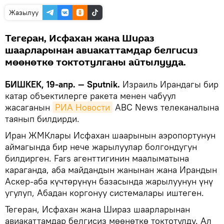
Жазылуу
Тегеран, Исфахан жана Шираз
шаарларынан авиакаттамдар белгисиз
мөөнөткө токтотулганы айтылууда.
БИШКЕК, 19-апр. — Sputnik.
Израиль Ирандагы бир
катар объектилерге ракета менен чабуул
жасаганын
РИА Новости
ABC News телеканалына
таянып билдирди.
Иран ЖМКлары Исфахан шаарынын аэропортунун
аймагында бир нече жарылуулар болгондугун
билдирген. Fars агенттигинин маалыматына
караганда, аба майдандын жанынан жана Ирандын
Аскер-аба күчтөрүнүн базасында жарылуунун үнү
угулуп, Абадан коргонуу системалары иштеген.
Тегеран, Исфахан жана Шираз шаарларынан
авиакаттамдар белгисиз мөөнөткө токтотулду. Ал