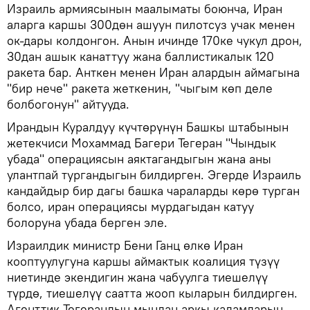
Израиль армиясынын маалыматы боюнча, Иран
аларга каршы 300дөн ашуун пилотсуз учак менен
ок-дары колдонгон. Анын ичинде 170ке чукул дрон,
30дан ашык канаттуу жана баллистикалык 120
ракета бар. Анткен менен Иран алардын аймагына
"бир нече" ракета жеткенин, "чыгым көп деле
болбогонун" айтууда.
Ирандын Куралдуу күчтөрүнүн Башкы штабынын
жетекчиси Мохаммад Багери Тегеран "Чындык
убада" операциясын аяктагандыгын жана аны
улантпай тургандыгын билдирген. Эгерде Израиль
кандайдыр бир дагы башка чараларды көрө турган
болсо, иран операциясы мурдагыдан катуу
болоруна убада берген эле.
Израилдик министр Бени Ганц өлкө Иран
кооптуулугуна каршы аймактык коалиция түзүү
ниетинде экендигин жана чабуулга тиешелүү
түрдө, тиешелүү саатта жооп кыларын билдирген.
Агенттик Тегерандын мындан аркы кадамдарын