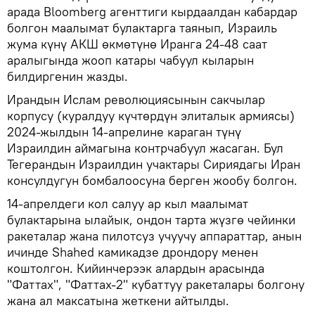
арада Bloomberg агенттиги кырдаалдан кабардар
болгон маалымат булактарга таянып, Израиль
жума күнү АКШ өкмөтүнө Иранга 24-48 саат
аралыгында жооп катары чабуул кыларын
билдиргенин жазды.
Ирандын Ислам революциясынын сакчылар
корпусу (куралдуу күчтөрдүн элиталык армиясы)
2024-жылдын 14-апрелине караган түнү
Израилдин аймагына контрчабуул жасаган. Бул
Тегерандын Израилдин учактары Сириядагы Иран
консулдугун бомбалоосуна берген жообу болгон.
14-апрелдеги кол салуу ар кыл маалымат
булактарына ылайык, ондон тарта жүзгө чейинки
ракеталар жана пилотсуз учуучу аппараттар, анын
ичинде Shahed камикадзе дрондору менен
коштолгон. Кийинчерээк алардын арасында
"Фаттах", "Фаттах-2" кубаттуу ракеталары болгону
жана ал максатына жеткени айтылды.