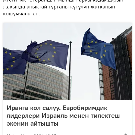
жакында аныктай турганы күтүлүп жатканын
кошумчалаган.
Иранга кол салуу. Евробиримдик
лидерлери Израиль менен тилектеш
экенин айтышты