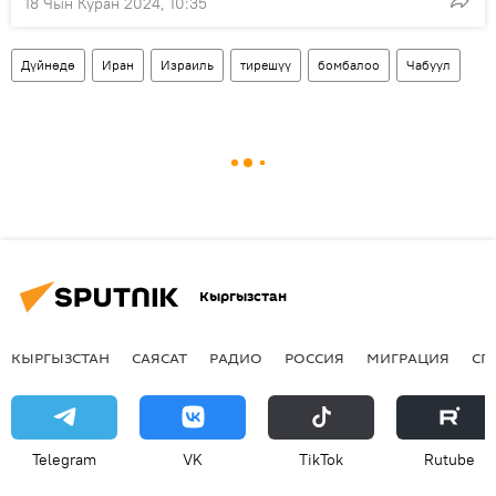
18 Чын Куран 2024, 10:35
Дүйнөдө
Иран
Израиль
тирешүү
бомбалоо
Чабуул
Кыргызстан
КЫРГЫЗСТАН
САЯСАТ
РАДИО
РОССИЯ
МИГРАЦИЯ
СП
Telegram
VK
ТikТоk
Rutube