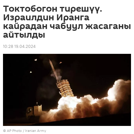
Токтобогон тирешүү.
Израилдин Иранга
кайрадан чабуул жасаганы
айтылды
10:28 19.04.2024
©
AP Photo
/ Iranian Army