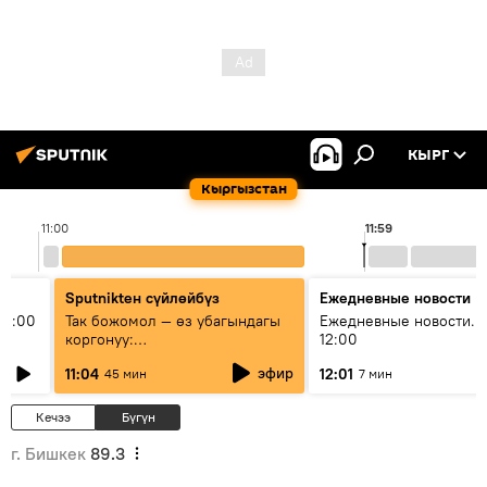
КЫРГ
Кыргызстан
11:00
11:59
Sputnikteн сүйлөйбүз
Ежедневные новости
11:00
Так божомол — өз убагындагы
Ежедневные новости. 
коргонуу:
12:00
гидрометеорологиялык кызмат
эфир
11:04
12:01
45 мин
7 мин
кантип өркүндөтүлүүдө
Кечээ
Бүгүн
г. Бишкек
89.3