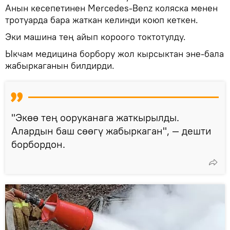
Анын кесепетинен Mercedes-Benz коляска менен
тротуарда бара жаткан келинди коюп кеткен.
Эки машина тең айып короого токтотулду.
Ыкчам медицина борбору жол кырсыктан эне-бала
жабыркаганын билдирди.
"Экөө тең ооруканага жаткырылды.
Алардын баш сөөгү жабыркаган", — дешти
борбордон.