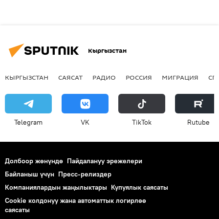
Кыргызстан
КЫРГЫЗСТАН
САЯСАТ
РАДИО
РОССИЯ
МИГРАЦИЯ
СП
Telegram
VK
ТikТоk
Rutube
Долбоор жөнүндө
Пайдалануу эрежелери
Байланыш үчүн
Пресс-релиздер
Компаниялардын жаңылыктары
Купуялык саясаты
Cookie колдонуу жана автоматтык логирлөө
саясаты