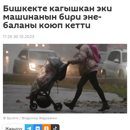
Бишкекте кагышкан эки
машинанын бири эне-
баланы коюп кетти
17:26 30.10.2023
©
Sputnik
/ Владимир Федоренко
Жазылуу