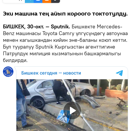
Эки машина тең айып короого токтотулду.
БИШКЕК, 30-окт. — Sputnik.
Бишкекте Mercedes-
Benz машинасы Toyota Camry үлгүсүндөгү автоунаа
менен кагышкандан кийин эне-баланы коюп кетти.
Бул тууралуу Sputnik Кыргызстан агенттигине
Патрулдук милиция кызматынын башкармалыгы
билдирди.