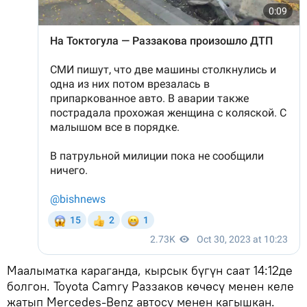
Маалыматка караганда, кырсык бүгүн саат 14:12де
болгон. Toyota Camry Раззаков көчөсү менен келе
жатып Mercedes-Benz автосу менен кагышкан.