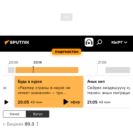
КЫРГ
Кыргызстан
20:00
20:16
21:00
Будь в курсе
Ачык кеп
уск
«Размер страны в науке не
Сейрек кездешүүчү ку
имеет значения» — три
менен: анын миграция
эксперта о сотрудничестве
жолу эмнеден кабар б
эфир
20:05
21:05
43 мин
43 мин
России и Кыргызстана в
образовании и исследованиях
Кечээ
Бүгүн
г. Бишкек
89.3