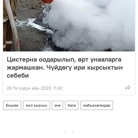
Цистерна оодарылып, өрт унааларга
жармашкан. Чүйдөгү ири кырсыктын
себеби
28 Тогуздун айы 2023, 11:42
Бишкек
жол кырсык
эне
бала
жабыркагандар