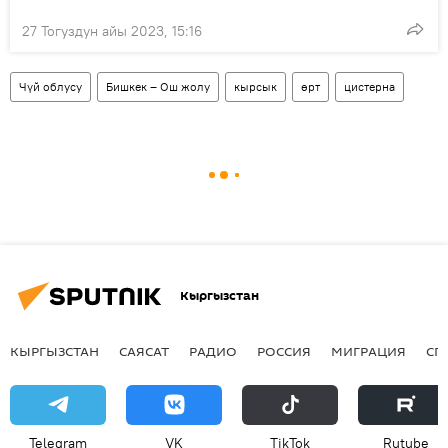
27 Тогуздун айы 2023, 15:16
Чүй облусу
Бишкек – Ош жолу
кырсык
өрт
цистерна
Кыргызстан
КЫРГЫЗСТАН
САЯСАТ
РАДИО
РОССИЯ
МИГРАЦИЯ
СП
Telegram
VK
ТikТоk
Rutube