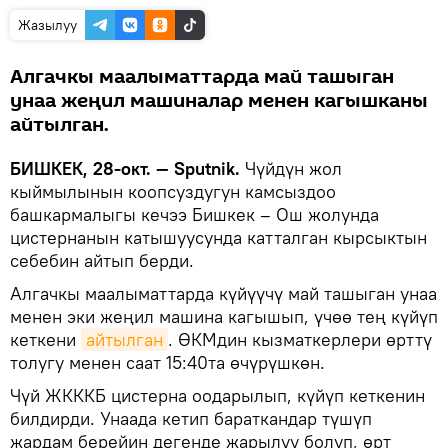
Жазылуу
Алгачкы маалыматтарда май ташыган
унаа жеңил машиналар менен кагышканы
айтылган.
БИШКЕК, 28-окт. — Sputnik.
Чүйдүн жол
кыймылынын коопсуздугун камсыздоо
башкармалыгы кечээ Бишкек – Ош жолунда
цистернанын катышуусунда катталган кырсыктын
себебин айтып берди.
Алгачкы маалыматтарда күйүүчү май ташыган унаа
менен эки жеңил машина кагышып, үчөө тең күйүп
кеткени
айтылган
. ӨКМдин кызматкерлери өрттү
толугу менен саат 15:40та өчүрүшкөн.
Чүй ЖКККБ цистерна оодарылып, күйүп кеткенин
билдирди. Унаада кетип бараткандар түшүп
жардам берейин дегенде жарылуу болуп, өрт