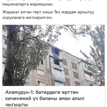
машиналарга жармашкан.
Жаракат алган төрт киши Тез жардам аркылуу
ооруканага жеткирилген.
Аламүдүн-1: батирдеги өрттөн
кичинекей үч баланы аман алып
чыгышты