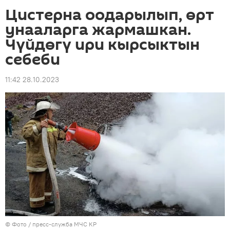
Цистерна оодарылып, өрт
унааларга жармашкан.
Чүйдөгү ири кырсыктын
себеби
11:42 28.10.2023
© Фото / пресс-служба МЧС КР