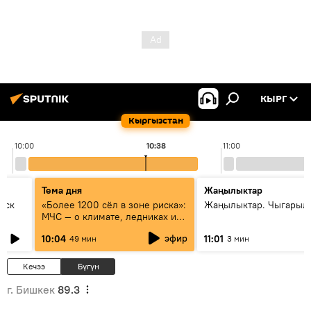
КЫРГ
Кыргызстан
10:00
10:38
11:00
Тема дня
Жаңылыктар
уск
«Более 1200 сёл в зоне риска»:
Жаңылыктар. Чыгарылы
МЧС — о климате, ледниках и
системе оповещения
эфир
10:04
11:01
49 мин
3 мин
населения
Кечээ
Бүгүн
г. Бишкек
89.3