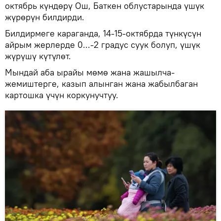
октябрь күндөрү Ош, Баткен облустарында үшүк
жүрөрүн билдирди.
Билдирмеге караганда, 14-15-октябрда түнкүсүн
айрым жерлерде 0...-2 градус суук болуп, үшүк
жүрүшү күтүлөт.
Мындай аба ырайы мөмө жана жашылча-
жемиштерге, казып алынган жана жабылбаган
картошка үчүн коркунучтуу.