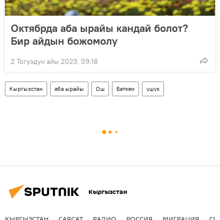
Октябрда аба ырайы кандай болот?
Бир айдын божомолу
2 Тогуздун айы 2023, 09:18
Кыргызстан
аба ырайы
Ош
Баткен
үшүк
Кыргызстан
КЫРГЫЗСТАН
САЯСАТ
РАДИО
РОССИЯ
МИГРАЦИЯ
СП