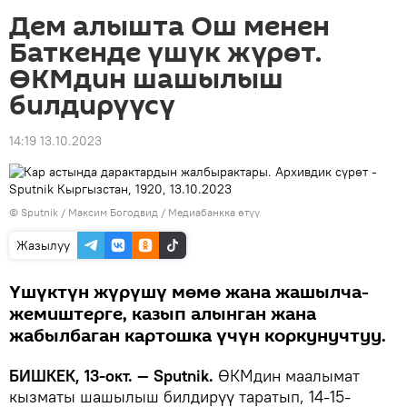
Дем алышта Ош менен
Баткенде үшүк жүрөт.
ӨКМдин шашылыш
билдирүүсү
14:19 13.10.2023
©
Sputnik
/ Максим Богодвид
/
Медиабанкка өтүү
Жазылуу
Үшүктүн жүрүшү мөмө жана жашылча-
жемиштерге, казып алынган жана
жабылбаган картошка үчүн коркунучтуу.
БИШКЕК, 13-окт. — Sputnik.
ӨКМдин маалымат
кызматы шашылыш билдирүү таратып, 14-15-