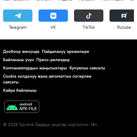
Telegram
VK
ТikТоk
Rutube
Долбоор жөнүндө
Пайдалануу эрежелери
Байланыш үчүн
Пресс-релиздер
Компаниялардын жаңылыктары
Купуялык саясаты
Cookie колдонуу жана автоматтык логирлөө
саясаты
Кайра байланыш
© 2026 Sputnik Бардык укуктар корголгон. 18+