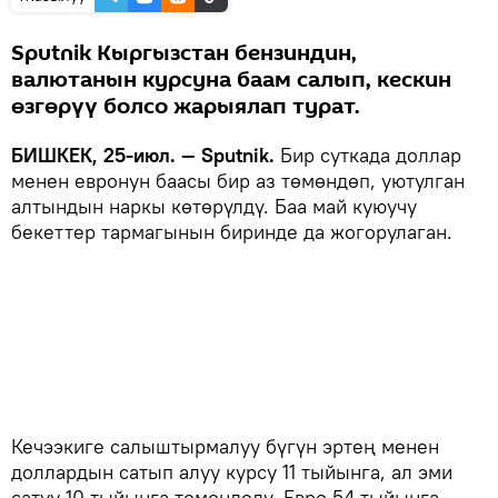
Sputnik Кыргызстан бензиндин,
валютанын курсуна баам салып, кескин
өзгөрүү болсо жарыялап турат.
БИШКЕК, 25-июл. — Sputnik.
Бир суткада доллар
менен евронун баасы бир аз төмөндөп, уютулган
алтындын наркы көтөрүлдү. Баа май куюучу
бекеттер тармагынын биринде да жогорулаган.
Кечээкиге салыштырмалуу бүгүн эртең менен
доллардын сатып алуу курсу 11 тыйынга, ал эми
сатуу 10 тыйынга төмөндөдү. Евро 54 тыйынга