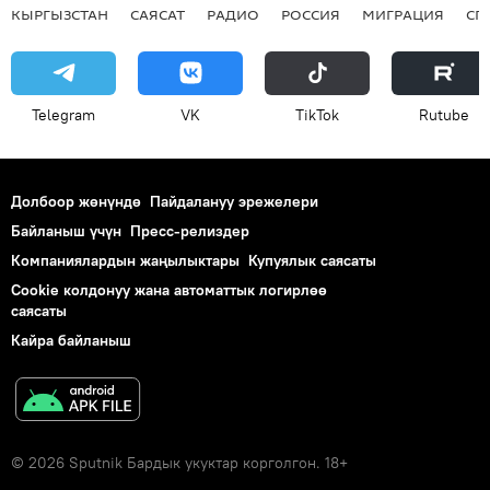
КЫРГЫЗСТАН
САЯСАТ
РАДИО
РОССИЯ
МИГРАЦИЯ
СП
Telegram
VK
ТikТоk
Rutube
Долбоор жөнүндө
Пайдалануу эрежелери
Байланыш үчүн
Пресс-релиздер
Компаниялардын жаңылыктары
Купуялык саясаты
Cookie колдонуу жана автоматтык логирлөө
саясаты
Кайра байланыш
© 2026 Sputnik Бардык укуктар корголгон. 18+