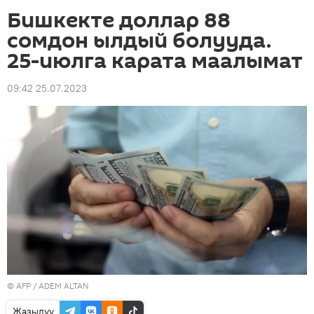
Бишкекте доллар 88
сомдон ылдый болууда.
25-июлга карата маалымат
09:42 25.07.2023
©
AFP
/ ADEM ALTAN
Жазылуу