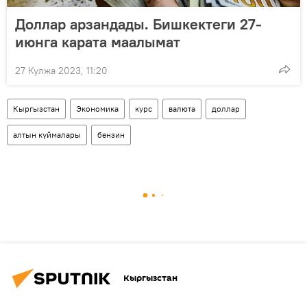
Доллар арзандады. Бишкектеги 27-
июнга карата маалымат
27 Кулжа 2023, 11:20
Кыргызстан
Экономика
курс
валюта
доллар
алтын куймалары
бензин
Кыргызстан