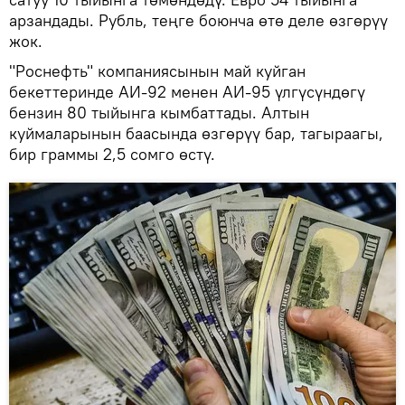
арзандады. Рубль, теңге боюнча өтө деле өзгөрүү
жок.
"Роснефть" компаниясынын май куйган
бекеттеринде АИ-92 менен АИ-95 үлгүсүндөгү
бензин 80 тыйынга кымбаттады. Алтын
куймаларынын баасында өзгөрүү бар, тагыраагы,
бир граммы 2,5 сомго өстү.