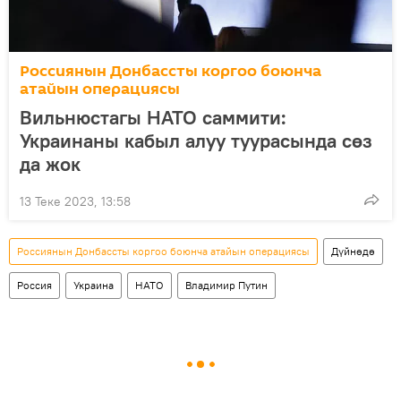
Россиянын Донбассты коргоо боюнча
атайын операциясы
Вильнюстагы НАТО саммити:
Украинаны кабыл алуу туурасында сөз
да жок
13 Теке 2023, 13:58
Россиянын Донбассты коргоо боюнча атайын операциясы
Дүйнөдө
Россия
Украина
НАТО
Владимир Путин