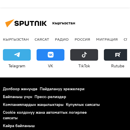
Кыргызстан
КЫРГЫЗСТАН
САЯСАТ
РАДИО
РОССИЯ
МИГРАЦИЯ
СП
Telegram
VK
ТikТоk
Rutube
Долбоор жөнүндө
Пайдалануу эрежелери
Байланыш үчүн
Пресс-релиздер
Компаниялардын жаңылыктары
Купуялык саясаты
Cookie колдонуу жана автоматтык логирлөө
саясаты
Кайра байланыш