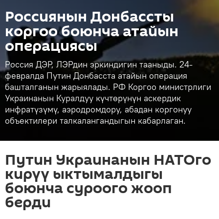
Россиянын Донбассты
коргоо боюнча атайын
операциясы
Россия ДЭР, ЛЭРдин эркиндигин тааныды. 24-
февралда Путин Донбасста атайын операция
башталганын жарыялады. РФ Коргоо министрлиги
Украинанын Куралдуу күчтөрүнүн аскердик
инфратүзүмү, аэродромдору, абадан коргонуу
объектилери талкалангандыгын кабарлаган.
Путин Украинанын НАТОго
кирүү ыктымалдыгы
боюнча суроого жооп
берди