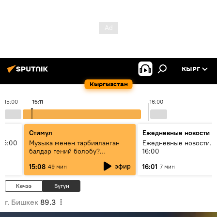
КЫРГ
Кыргызстан
15:00
15:11
16:00
Стимул
Ежедневные новости
15:00
Музыка менен тарбияланган
Ежедневные новости. 
балдар гений болобу?
16:00
Кыргыздын жашоосунда
эфир
15:08
16:01
49 мин
7 мин
музыканын орду
Кечээ
Бүгүн
г. Бишкек
89.3