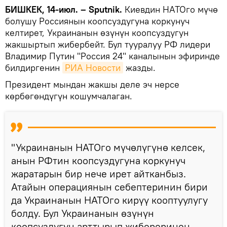
БИШКЕК, 14-июл. – Sputnik.
Киевдин НАТОго мүчө
болушу Россиянын коопсуздугуна коркунуч
келтирет, Украинанын өзүнүн коопсуздугун
жакшыртып жибербейт. Бул тууралуу РФ лидери
Владимир Путин "Россия 24" каналынын эфиринде
билдиргенин
РИА Новости
жазды.
Президент мындан жакшы деле эч нерсе
көрбөгөндүгүн кошумчалаган.
"Украинанын НАТОго мүчөлүгүнө келсек,
анын РФтин коопсуздугуна коркунуч
жаратарын бир нече ирет айтканбыз.
Атайын операциянын себептеринин бири
да Украинанын НАТОго кирүү кооптуулугу
болду. Бул Украинанын өзүнүн
коопсуздугун арттырып жибереринен