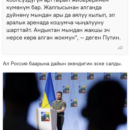
күмөнүм бар. Жалпысынан алганда
дүйнөнү мындан ары да аялуу кылып, эл
аралык аренада кошумча чыңалууну
шарттайт. Андыктан мындан жакшы эч
нерсе көрө алган жокмун", — деген Путин.
Ал Россия баарына дайын экендигин эске салды.