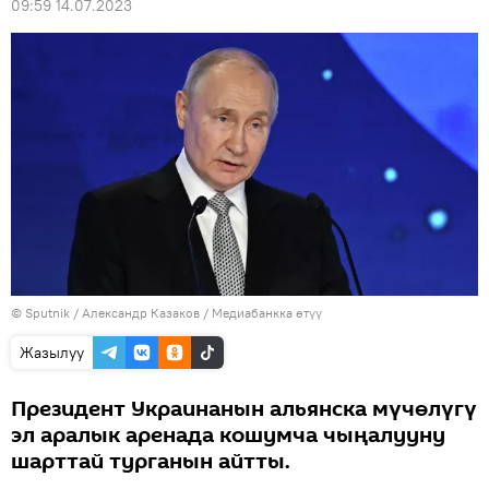
09:59 14.07.2023
©
Sputnik
/ Александр Казаков
/
Медиабанкка өтүү
Жазылуу
Президент Украинанын альянска мүчөлүгү
эл аралык аренада кошумча чыңалууну
шарттай турганын айтты.