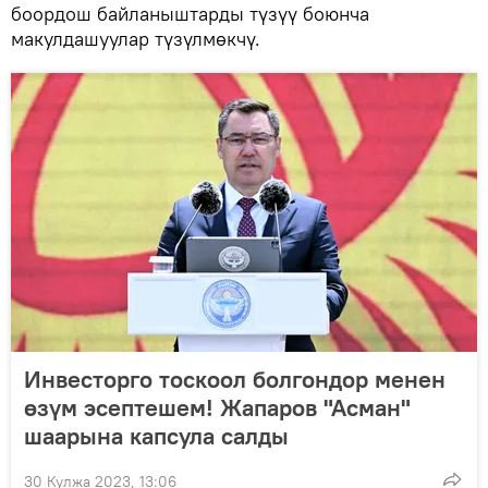
боордош байланыштарды түзүү боюнча
макулдашуулар түзүлмөкчү.
Инвесторго тоскоол болгондор менен
өзүм эсептешем! Жапаров "Асман"
шаарына капсула салды
30 Кулжа 2023, 13:06