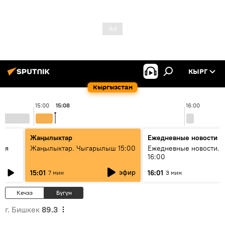
КЫРГ
Кыргызстан
15:00
15:08
16:00
Жаңылыктар
Ежедневные новости
кая
Жаңылыктар. Чыгарылыш 15:00
Ежедневные новости. 
16:00
эфир
15:01
16:01
7 мин
3 мин
Кечээ
Бүгүн
г. Бишкек
89.3