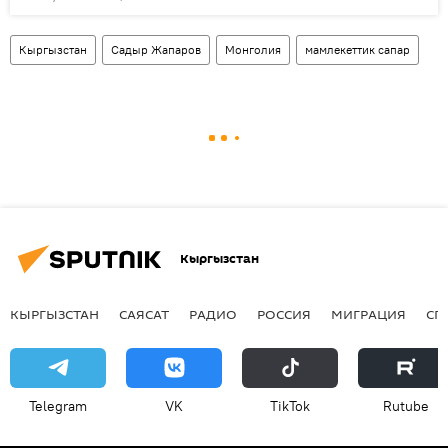
Кыргызстан
Садыр Жапаров
Монголия
мамлекеттик сапар
Кыргызстан
КЫРГЫЗСТАН
САЯСАТ
РАДИО
РОССИЯ
МИГРАЦИЯ
СП
Telegram
VK
ТikТоk
Rutube