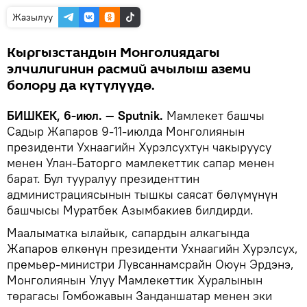
Жазылуу
Кыргызстандын Монголиядагы
элчилигинин расмий ачылыш аземи
болору да күтүлүүдө.
БИШКЕК, 6-июл. — Sputnik.
Мамлекет башчы
Садыр Жапаров 9-11-июлда Монголиянын
президенти Ухнаагийн Хурэлсухтун чакыруусу
менен Улан-Баторго мамлекеттик сапар менен
барат. Бул тууралуу президенттин
администрациясынын тышкы саясат бөлүмүнүн
башчысы Муратбек Азымбакиев билдирди.
Маалыматка ылайык, сапардын алкагында
Жапаров өлкөнүн президенти Ухнаагийн Хурэлсух,
премьер-министри Лувсаннамсрайн Оюун Эрдэнэ,
Монголиянын Улуу Мамлекеттик Хуралынын
төрагасы Гомбожавын Занданшатар менен эки