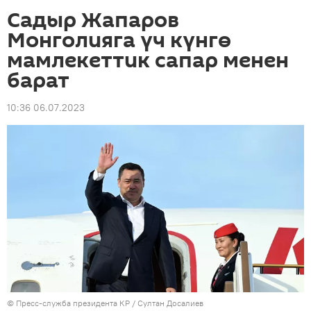
Садыр Жапаров
Монголияга үч күнгө
мамлекеттик сапар менен
барат
10:36 06.07.2023
©
Пресс-служба президента КР / Султан Досалиев