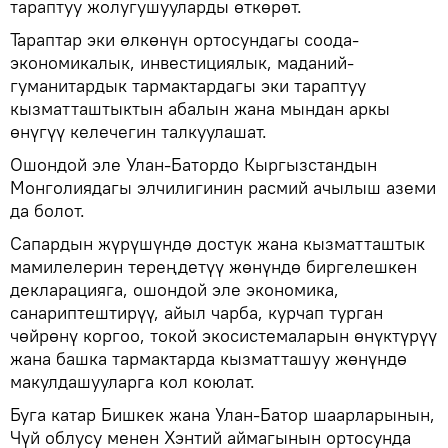
тараптуу жолугушууларды өткөрөт.
Тараптар эки өлкөнүн ортосундагы соода-
экономикалык, инвестициялык, маданий-
гуманитардык тармактардагы эки тараптуу
кызматташтыктын абалын жана мындан аркы
өнүгүү келечегин талкуулашат.
Ошондой эле Улан-Батордо Кыргызстандын
Монголиядагы элчилигинин расмий ачылыш аземи
да болот.
Сапардын жүрүшүндө достук жана кызматташтык
мамилелерин тереңдетүү жөнүндө биргелешкен
декларацияга, ошондой эле экономика,
санариптештирүү, айыл чарба, курчап турган
чөйрөнү коргоо, токой экосистемаларын өнүктүрүү
жана башка тармактарда кызматташуу жөнүндө
макулдашууларга кол коюлат.
Буга катар Бишкек жана Улан-Батор шаарларынын,
Чүй облусу менен Хэнтий аймагынын ортосунда