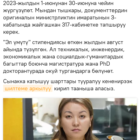
2023-жылдын 1-июнунан 30-июнуна чейин
жүргүзүлөт. Мындан тышкары, документтердин
оригиналын министрликтин имаратынын 3-
кабатында жайгашкан 317-кабинетке тапшыруу
керек.
"Эл үмүтү" стипендиясы өткөн жылдын август
айында түзүлгөн. Ал техникалык, инженердик,
экономикалык жана социалдык-гуманитардык
багыттар боюнча магистратура жана PhD
докторантурада окуй тургандарга бөлүнөт.
Сынакка катышуу шарттары тууралуу кененирээк
шилтеме аркылуу
кирип тааныша аласыз.