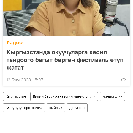
Радио
Кыргызстанда окуучуларга кесип
тандоого багыт берген фестиваль өтүп
жатат
12 Бугу 2023, 15:07
Кыргызстан
Билим берүү жана илим министрлиги
министрлик
"Эл үмүтү" программа
сыйлык
документ