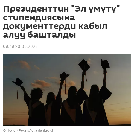
Президенттин "Эл үмүтү"
стипендиясына
документтерди кабыл
алуу башталды
09:49 20.05.2023
© Фото / Pexels/ olia danilevich