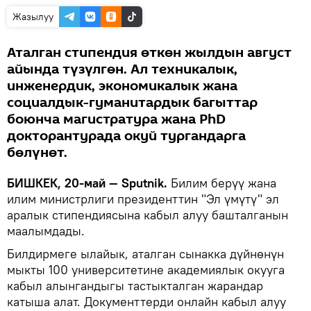
Жазылуу
Аталган стипендия өткөн жылдын август
айында түзүлгөн. Ал техникалык,
инженердик, экономикалык жана
социалдык-гуманитардык багыттар
боюнча магистратура жана PhD
докторантурада окуй тургандарга
бөлүнөт.
БИШКЕК, 20-май — Sputnik.
Билим берүү жана
илим министрлиги президенттин "Эл үмүтү" эл
аралык стипендиясына кабыл алуу башталганын
маалымдады.
Билдирмеге ылайык, аталган сынакка дүйнөнүн
мыкты 100 университетине академиялык окууга
кабыл алынгандыгы тастыкталган жарандар
катыша алат. Документтерди онлайн кабыл алуу