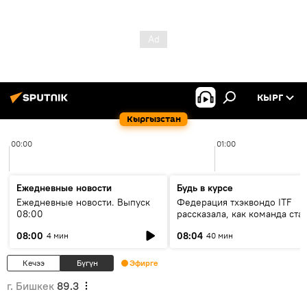
КЫРГ
Кыргызстан
00:00
01:00
Ежедневные новости
Будь в курсе
Ежедневные новости. Выпуск
Федерация тхэквондо ITF
08:00
рассказала, как команда ста
жертвой мошенников
08:00
08:04
4 мин
40 мин
Кечээ
Бүгүн
Эфирге
г. Бишкек
89.3