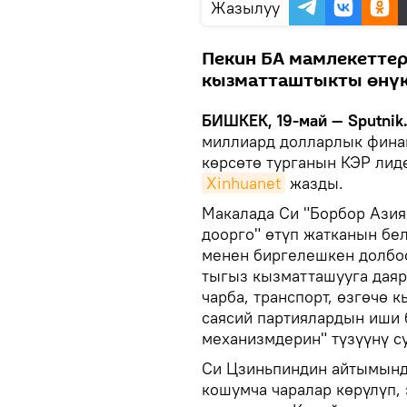
Жазылуу
Пекин БА мамлекеттер
кызматташтыкты өнүк
БИШКЕК, 19-май — Sputnik
миллиард долларлык фина
көрсөтө турганын КЭР лид
Xinhuanet
жазды.
Макалада Си "Борбор Ази
доорго" өтүп жатканын бе
менен биргелешкен долбо
тыгыз кызматташууга даяр
чарба, транспорт, өзгөчө 
саясий партиялардын иши 
механизмдерин" түзүүнү с
Си Цзиньпиндин айтымынд
кошумча чаралар көрүлүп,