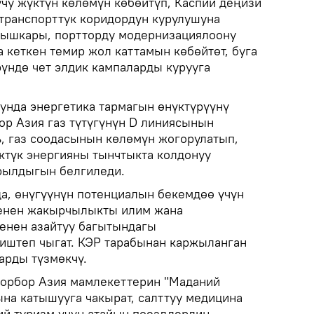
чу жүктүн көлөмүн көбөйтүп, Каспий деңизи
 транспорттук коридордун курулушуна
тышкары, портторду модернизациялоону
а кеткен темир жол каттамын көбөйтөт, буга
рүндө чет элдик кампаларды курууга
унда энергетика тармагын өнүктүрүүнү
ор Азия газ түтүгүнүн D линиясынын
ь, газ соодасынын көлөмүн жогорулатып,
ктүк энергияны тынчтыкта колдонуу
рылдыгын белгиледи.
, өнүгүүнүн потенциалын бекемдөө үчүн
енен жакырчылыкты илим жана
енен азайтуу багытындагы
иштеп чыгат. КЭР тарабынан каржыланган
арды түзмөкчү.
орбор Азия мамлекеттерин "Маданий
а катышууга чакырат, салттуу медицина
ий туризм үчүн атайын поезддердин