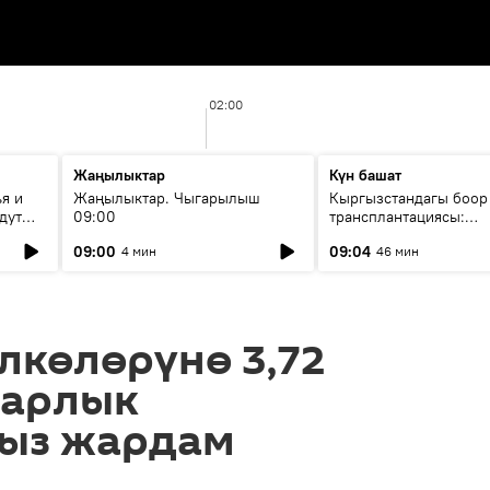
02:00
Жаңылыктар
Күн башат
я и
Жаңылыктар. Чыгарылыш
Кыргызстандагы боор
дут
09:00
трансплантациясы:
жетишкендиктер жана
09:00
09:04
4 мин
46 мин
келечеги
лкөлөрүнө 3,72
ларлык
ыз жардам