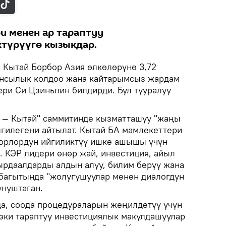
и менен ар тараптуу
түрүүгө кызыкдар.
.
Кытай Борбор Азия өлкөлөрүнө 3,72
нсылык колдоо жана кайтарымсыз жардам
ери Си Цзиньпин билдирди. Бул тууралуу
я — Кытай" саммитинде кызматташуу "жаңы
лгилегени айтылат. Кытай БА мамлекеттери
орлордун ийгиликтүү ишке ашышы үчүн
. КЭР лидери өнөр жай, инвестиция, айыл
кырдаалдарды алдын алуу, билим берүү жана
багытында "жолугушуулар менен диалогдун
унуштаган.
а, соода процедураларын жеңилдетүү үчүн
 эки тараптуу инвестициялык макулдашуулар