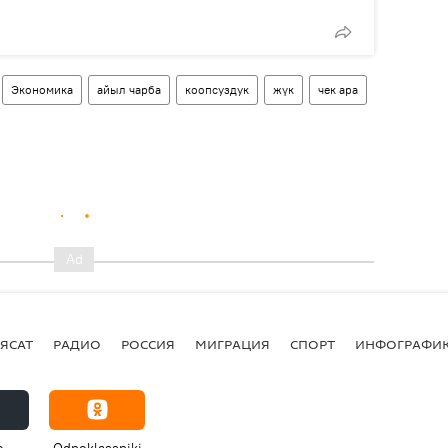
Экономика
айыл чарба
коопсуздук
жүк
чек ара
ЯСАТ
РАДИО
РОССИЯ
МИГРАЦИЯ
СПОРТ
ИНФОГРАФИ
e
Odnoklassniki