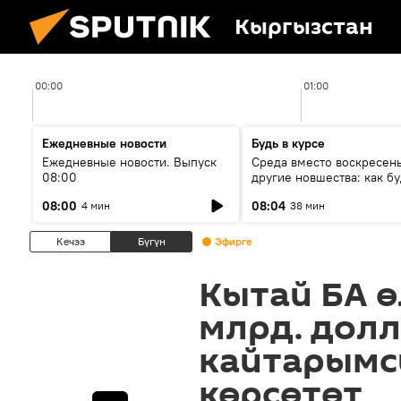
Кыргызстан
00:00
01:00
Ежедневные новости
Будь в курсе
Ежедневные новости. Выпуск
Среда вместо воскресень
08:00
другие новшества: как бу
проходить выборы в КР?
08:00
08:04
4 мин
38 мин
Кечээ
Бүгүн
Эфирге
Кытай БА ө
млрд. дол
кайтарымс
көрсөтөт