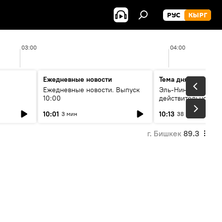
РУС
КЫРГ
03:00
04:00
Ежедневные новости
Тема дня
Ежедневные новости. Выпуск
Эль-Ниньо, жара и 
10:00
действительно вли
 өнүгүү
погоду в Кыргызст
10:01
10:13
3 мин
38 мин
г. Бишкек
89.3