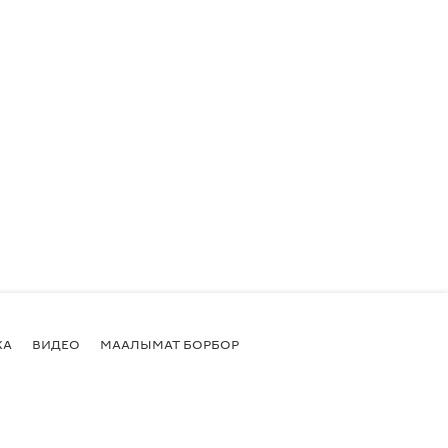
КА
ВИДЕО
МААЛЫМАТ БОРБОР