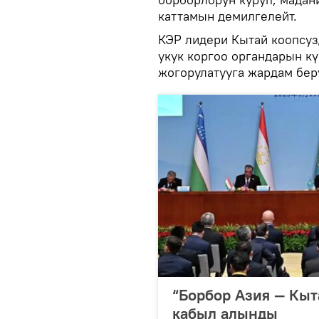
каттамын демилгелейт.
КЭР лидери Кытай коопсуз
укук коргоо органдарын к
жогорулатууга жардам бер
“Борбор Азия — Кыт
кабыл алынды