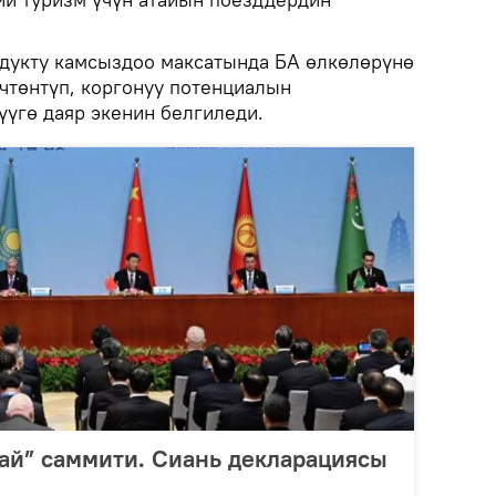
дукту камсыздоо максатында БА өлкөлөрүнө
үчтөнтүп, коргонуу потенциалын
үүгө даяр экенин белгиледи.
ай” саммити. Сиань декларациясы