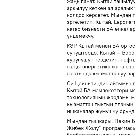
жаңыланат. Кытай ташылуу
аркылуу кеткен эл аралык
колдоо көрсөтөт. Мындан 
эртелетип, Кытай, Европаг
катар бизнести БА өлкөлө
үндөмөкчү.
КЭР Кытай менен БА ортос
сунуштоодо, Кытай — Борб
курулушун тездетип, нефт
жаңы энергетика жана өзө
жаатында кызматташуу за
Си Цзиньпиндин айтымында
Кытай БА мамлекеттери м
технологиянын жардамы м
кызматташтыктын планын 
ишканалар жумушчу орунд
Мындан тышкары, Пекин Б
Жибек Жолу" программасын
борборлорун куруп, мадан