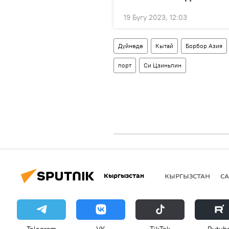
19 Бугу 2023, 12:03
Дүйнөдө
Кытай
Борбор Азия
порт
Си Цзиньпин
Кыргызстан
КЫРГЫЗСТАН
СА
Telegram
VK
ТikТоk
Rutub