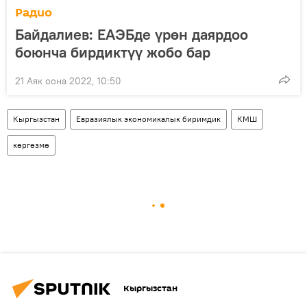
Радио
Байдалиев: ЕАЭБде үрөн даярдоо
боюнча бирдиктүү жобо бар
21 Аяк оона 2022, 10:50
Кыргызстан
Евразиялык экономикалык биримдик
КМШ
көргөзмө
Кыргызстан