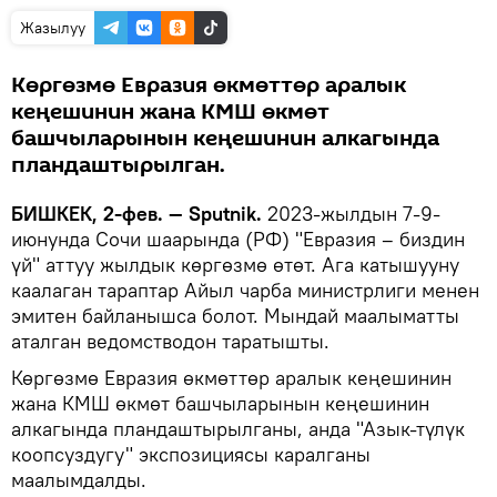
Жазылуу
Көргөзмө Евразия өкмөттөр аралык
кеңешинин жана КМШ өкмөт
башчыларынын кеңешинин алкагында
пландаштырылган.
БИШКЕК, 2-фев. — Sputnik.
2023-жылдын 7-9-
июнунда Сочи шаарында (РФ) "Евразия – биздин
үй" аттуу жылдык көргөзмө өтөт. Ага катышууну
каалаган тараптар Айыл чарба министрлиги менен
эмитен байланышса болот. Мындай маалыматты
аталган ведомстводон таратышты.
Көргөзмө Евразия өкмөттөр аралык кеңешинин
жана КМШ өкмөт башчыларынын кеңешинин
алкагында пландаштырылганы, анда "Азык-түлүк
коопсуздугу" экспозициясы каралганы
маалымдалды.