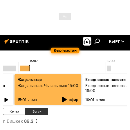
КЫРГ
Кыргызстан
15:07
16:00
Жаңылыктар
Ежедневные новости
кая
Жаңылыктар. Чыгарылыш 15:00
Ежедневные новости. 
16:00
эфир
15:01
16:01
7 мин
3 мин
Кечээ
Бүгүн
г. Бишкек
89.3