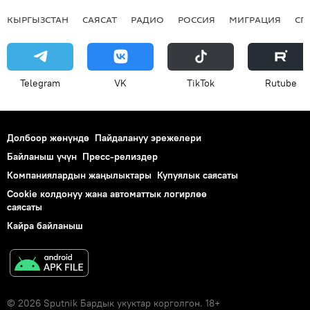
КЫРГЫЗСТАН
САЯСАТ
РАДИО
РОССИЯ
МИГРАЦИЯ
СП
Telegram
VK
ТikТоk
Rutube
Долбоор жөнүндө
Пайдалануу эрежелери
Байланыш үчүн
Пресс-релиздер
Компаниялардын жаңылыктары
Купуялык саясаты
Cookie колдонуу жана автоматтык логирлөө
саясаты
Кайра байланыш
© 2026 Sputnik Бардык укуктар корголгон. 18+