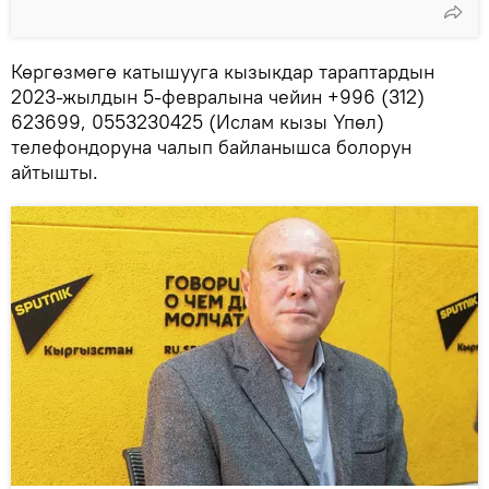
Көргөзмөгө катышууга кызыкдар тараптардын
2023-жылдын 5-февралына чейин +996 (312)
623699, 0553230425 (Ислам кызы Үпөл)
телефондоруна чалып байланышса болорун
айтышты.