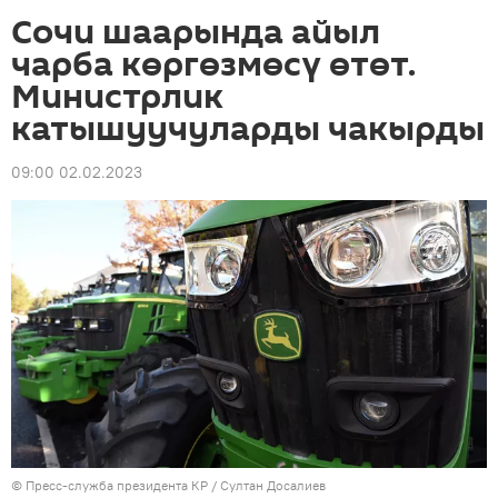
Сочи шаарында айыл
чарба көргөзмөсү өтөт.
Министрлик
катышуучуларды чакырды
09:00 02.02.2023
©
Пресс-служба президента КР / Султан Досалиев