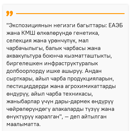
"Экспозициянын негизги багыттары: ЕАЭБ
жана КМШ өлкөлөрүндө генетика,
селекция жана үрөнчүлүк, мал
чарбачылыгы, балык чарбасы жана
аквакультура боюнча кызматташтыкты,
биргелешкен инфраструктуралык
долбоорлорду ишке ашыруу. Андан
сырткары, айыл чарба продукцияларын,
пестициддерди жана агрохимикаттарды
өндүрүү, айыл чарба техникасы,
жаныбарлар үчүн дары-дармек өндүрүү
чөйрөлөрүндөгү алакаларды түзүү жана
өнүктүрүү каралган", — деп айтылган
маалыматта.