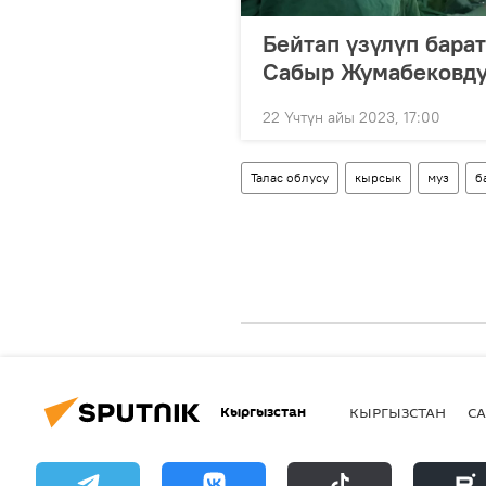
Бейтап үзүлүп барат
Сабыр Жумабековду
22 Үчтүн айы 2023, 17:00
Талас облусу
кырсык
муз
б
Кыргызстан
КЫРГЫЗСТАН
СА