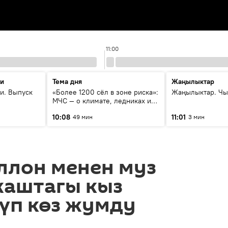
11:00
ти
Тема дня
Жаңылыктар
и. Выпуск
«Более 1200 сёл в зоне риска»:
Жаңылыктар. Чы
МЧС — о климате, ледниках и
системе оповещения
10:08
11:01
49 мин
3 мин
населения
ллон менен муз
жаштагы кыз
үп көз жумду