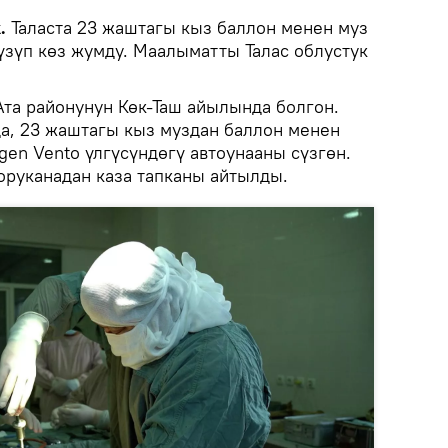
k.
Таласта 23 жаштагы кыз баллон менен муз
үзүп көз жумду. Маалыматты Талас облустук
Ата районунун Көк-Таш айылында болгон.
, 23 жаштагы кыз муздан баллон менен
en Vento үлгүсүндөгү автоунааны сүзгөн.
оруканадан каза тапканы айтылды.