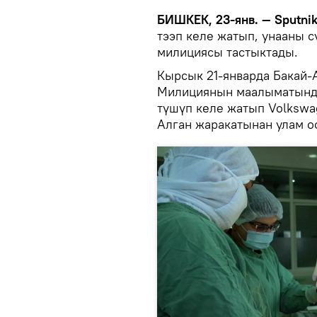
БИШКЕК, 23-янв. — Sputni
тээп келе жатып, унааны с
милициясы тастыктады.
Кырсык 21-январда Бакай-
Милициянын маалыматында
түшүп келе жатып Volkswag
Алган жаракатынан улам о