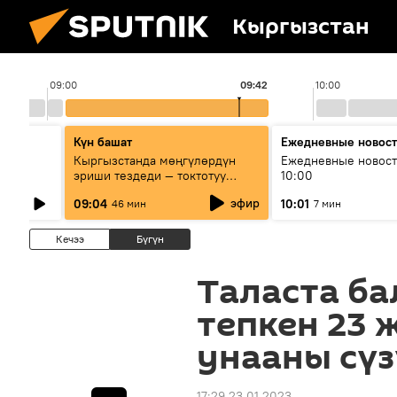
Кыргызстан
09:00
09:42
10:00
Күн башат
Ежедневные новос
лыш
Кыргызстанда мөңгүлөрдүн
Ежедневные новост
эриши тездеди — токтотуу
10:00
мүмкүн эмеспи?
эфир
09:04
10:01
46 мин
7 мин
Кечээ
Бүгүн
Таласта ба
тепкен 23 
унааны сүз
17:29 23.01.2023