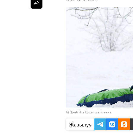
©
Sputnik
/ Виталий Тимкив
Жазылуу