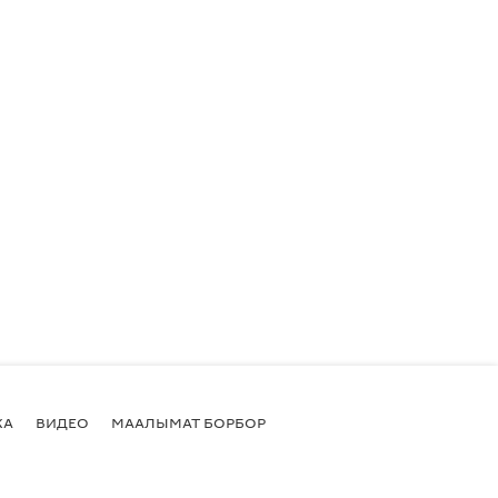
КА
ВИДЕО
МААЛЫМАТ БОРБОР