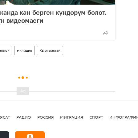
канда кан берген күндөрүм болот.
н видеомаеги
аллон
милиция
Кыргызстан
ЯСАТ
РАДИО
РОССИЯ
МИГРАЦИЯ
СПОРТ
ИНФОГРАФИ