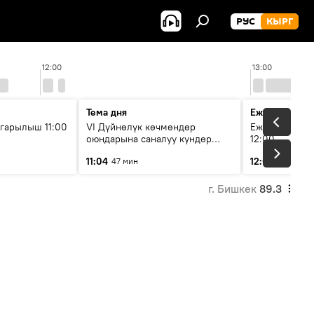
РУС
КЫРГ
12:00
13:00
Тема дня
Ежедневные 
гарылыш 11:00
VI Дүйнөлүк көчмөндөр
Ежедневные н
оюндарына саналуу күндөр
12:00
калды: даярдык иштери кайсы
11:04
12:01
47 мин
3 мин
этапка жетти?
г. Бишкек
89.3