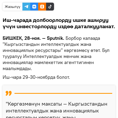
Жазылуу
Иш-чарада долбоорлорду ишке ашыруу
үчүн инвесторлорду издөө даталкууланат.
БИШКЕК, 28-ноя. — Sputnik.
Борбор калаада
"Кыргызстандын интеллектуалдык жана
инновациялык ресурстары" көргөзмөсү өтөт. Бул
тууралуу Интеллектуалдык менчик жана
инновациялар мамлекеттик агенттигинен
маалымдады.
Иш-чара 29-30-ноябрда болот.
"Көргөзмөнүн максаты — Кыргызстандын
интеллектуалдык жана инновациялык
ресурстарын көрсөтүү, жаңы