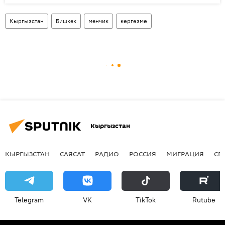
Кыргызстан
Бишкек
менчик
көргөзмө
Кыргызстан
КЫРГЫЗСТАН
САЯСАТ
РАДИО
РОССИЯ
МИГРАЦИЯ
СП
Telegram
VK
ТikТоk
Rutube