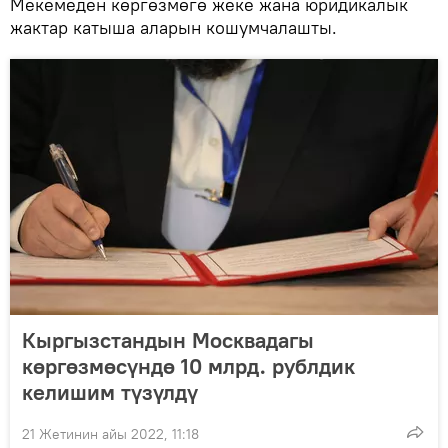
Мекемеден көргөзмөгө жеке жана юридикалык
жактар катыша аларын кошумчалашты.
Кыргызстандын Москвадагы
көргөзмөсүндө 10 млрд. рублдик
келишим түзүлдү
21 Жетинин айы 2022, 11:18