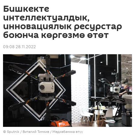
Бишкекте
интеллектуалдык,
инновациялык ресурстар
боюнча көргөзмө өтөт
09:08 28.11.2022
©
Sputnik
/ Виталий Тимкив
/
Медиабанкка өтүү