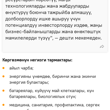
технологияларды жана жабдууларды
өнүктүрүү боюнча тажрыйба алмашуу,
долбоорлорду ишке ашыруу үчүн
потенциалдуу инвесторлорду издөө, жаңы
бизнес-байланыштарды жана өнөктөштүк
мамилелерди түзүү", — дешти мекемеден.
Көргөзмөнүн негизги тармактары:
айыл чарба;
энергияны үнөмдөө, биринчи жана экинчи
энергия булактары;
батареялар, күйүүчү май клеткалары, күн
батареялары, биологиялык отун;
медицина, санитария, профилактика, сергек