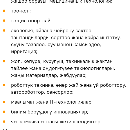
жашоо образы, медициналык технология;
тоо-кен;
жеңил өнөр жай;
экология, айлана-чөйрөнү сактоо,
таштандыларды сорттоо жана кайра иштетүү,
сууну тазалоо, суу менен камсыздоо,
ирригация;
жол, көпүрө, курулуш, техникалык жактан
тейлөө жана оңдоп-түзөө технологиялары,
жаңы материалдар, жабдуулар;
роботтук техника, өнөр жай жана үй роботтору,
автороботтор, сенсорлор;
маалымат жана IT-технологиялар;
билим берүүдөгү инновациялар;
чыгармачылыктагы жетишкендиктер.