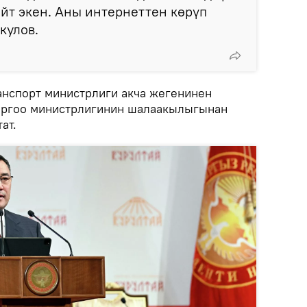
йт экен. Аны интернеттен көрүп
кулов.
анспорт министрлиги акча жегенинен
Коргоо министрлигинин шалаакылыгынан
ат.