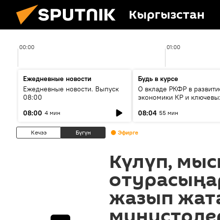
Кыргызстан
00:00
01:00
Ежедневные новости
Будь в курсе
Ежедневные новости. Выпуск
О вкладе РКФР в развити
08:00
экономики КР и ключевы
секторах до 2030 года
08:00
08:04
4 мин
55 мин
Кечээ
Бүгүн
Эфирге
Күлүп, мы
отурасыңар
жазып жата
министрле