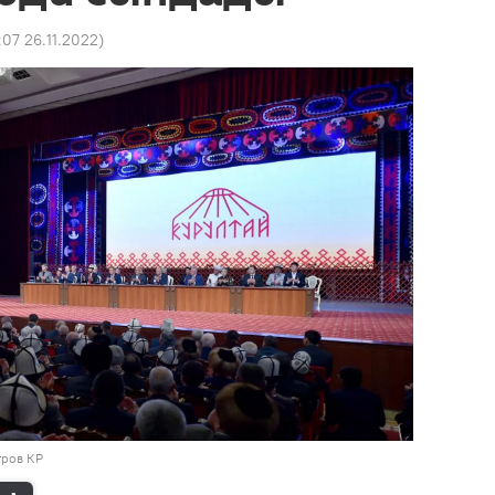
:07 26.11.2022
)
тров КР