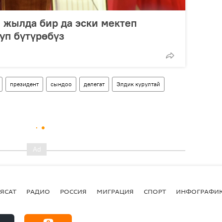
 жылда бир да эски мектеп
уп бүтүрөбүз
президент
сындоо
делегат
Элдик курултай
ЯСАТ
РАДИО
РОССИЯ
МИГРАЦИЯ
СПОРТ
ИНФОГРАФИ