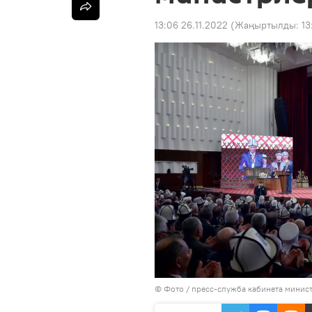
13:06 26.11.2022
(Жаңыртылды:
13
© Фото / пресс-служба кабинета минис