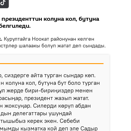
 президенттин колуна кол, бутуна
белгиледи.
k.
Курултайга Ноокат районунан келген
стрлер шалаакы болуп жатат деп сындады.
, сиздерге айта турган сындар көп.
 колуна кол, бутуна бут боло турган
бул жерде бири-бириңиздер менен
расыңар, президент жазып жатат.
н жоксуңар. Силерди көрүп абдан
йдын делегаттары ушундай
йтышыбыз керек экен. Себеби
амымды кызматка кой деп эле Садыр