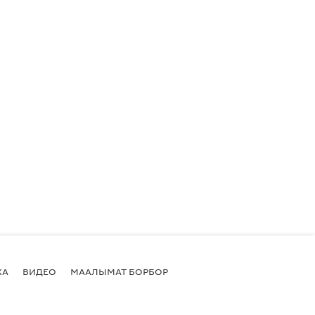
КА
ВИДЕО
МААЛЫМАТ БОРБОР