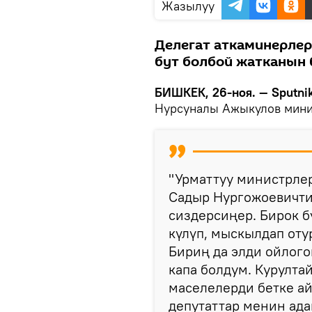
Жазылуу
Делегат аткаминерлер
бут болбой жатканын 
БИШКЕК, 26-ноя. — Sputni
Нурсуналы Ажыкулов мини
"Урматтуу министрлер
Садыр Нургожоевичтин
сиздерсиңер. Бирок 
күлүп, мыскылдап оту
Бириң да элди ойлого
капа болдум. Курулта
маселелерди бетке а
депутаттар менин ад