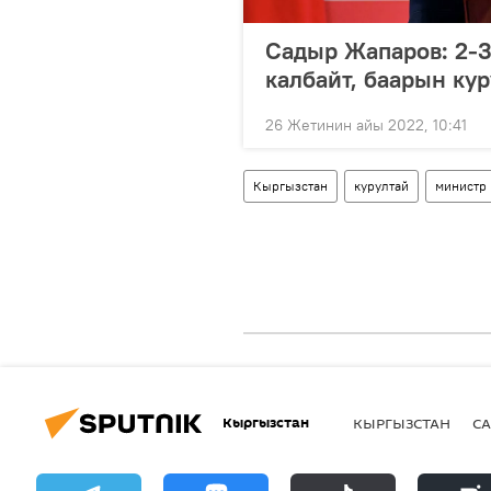
Садыр Жапаров: 2-3
калбайт, баарын кур
26 Жетинин айы 2022, 10:41
Кыргызстан
курултай
министр
Кыргызстан
КЫРГЫЗСТАН
СА