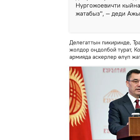
Нургожоевичти кыйна
жатабыз", — деди Ажы
Делегаттын пикиринде, Тр
жолдор оңдолбой турат, 
армияда аскерлер өлүп жат