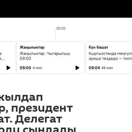
02:00
Жаңылыктар
Күн башат
е
Жаңылыктар. Чыгарылыш
Кыргызстанда мөңгүл
х
09:00
эриши тездеди — токт
мүмкүн эмеспи?
09:00
09:04
4 мин
46 мин
скылдап
, президент
т. Делегат
рди сындады