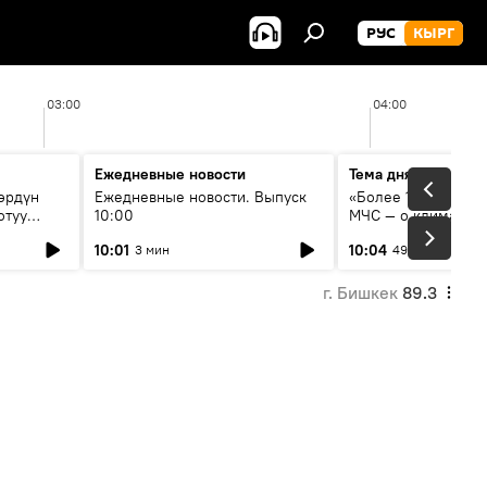
РУС
КЫРГ
03:00
04:00
Ежедневные новости
Тема дня
өрдүн
Ежедневные новости. Выпуск
«Более 1200 сёл в 
отуу
10:00
МЧС — о климате, 
системе оповещен
10:01
10:04
3 мин
49 мин
населения
г. Бишкек
89.3