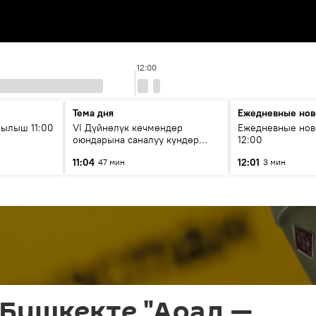
12:00
Тема дня
Ежедневные нов
ылыш 11:00
VI Дүйнөлүк көчмөндөр
Ежедневные нов
оюндарына саналуу күндөр
12:00
калды: даярдык иштери кайсы
11:04
12:01
47 мин
3 мин
этапка жетти?
 Бишкекте "Арал —