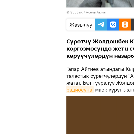
©
Sputnik
/ Асель Акмат
Жазылуу
Сүрөтчү Жолдошбек Ка
көргөзмөсүндө жети 
көрүүчүлөрдүн назар
Гапар Айтиев атындагы Кы
таластык сүрөтчүлөрдүн "А
жатат. Бул тууралуу Жолд
радиосуна
маек куруп жат