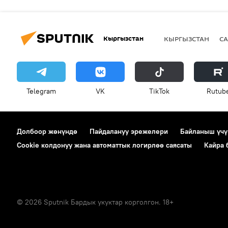
Кыргызстан
КЫРГЫЗСТАН
СА
Telegram
VK
ТikТоk
Rutub
Долбоор жөнүндө
Пайдалануу эрежелери
Байланыш үчү
Cookie колдонуу жана автоматтык логирлөө саясаты
Кайра
© 2026 Sputnik Бардык укуктар корголгон. 18+