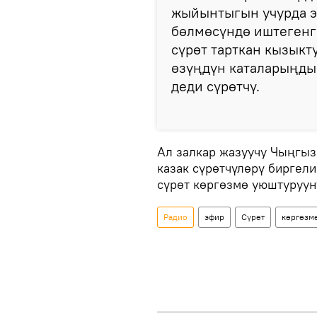
жыйынтыгын учурда э
бөлмөсүндө иштегенг
сүрөт тарткан кызыкт
өзүңдүн каталарыңды 
деди сүрөтчү.
Ал залкар жазуучу Чыңгыз
казак сүрөтчүлөрү биргел
сүрөт көргөзмө уюштуруу
Радио
эфир
Сүрөт
көргөзм