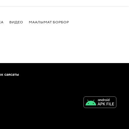
КА
ВИДЕО
МААЛЫМАТ БОРБОР
ык саясаты