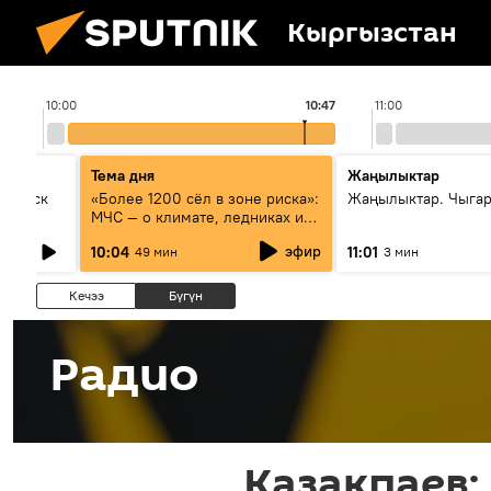
Кыргызстан
10:00
10:47
11:00
Тема дня
Жаңылыктар
Выпуск
«Более 1200 сёл в зоне риска»:
Жаңылыктар. Чыгар
МЧС — о климате, ледниках и
системе оповещения
эфир
10:04
11:01
49 мин
3 мин
населения
Кечээ
Бүгүн
Радио
Казакпаев: