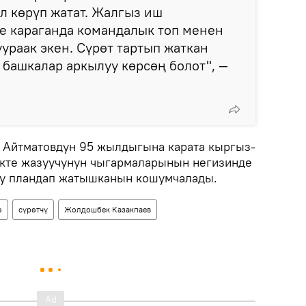
л көрүп жатат. Жалгыз иш
е караганда командалык топ менен
уураак экен. Сүрөт тартып жаткан
башкалар аркылуу көрсөң болот", —
 Айтматовдун 95 жылдыгына карата кыргыз-
икте жазуучунун чыгармаларынын негизинде
ну пландап жатышканын кошумчалады.
ө
сүрөтчү
Жолдошбек Казакпаев