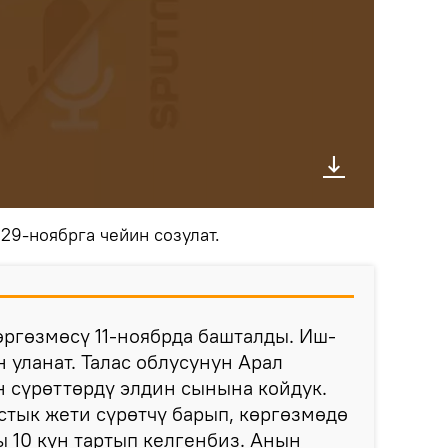
29-ноябрга чейин созулат.
көргөзмөсү 11-ноябрда башталды. Иш-
 уланат. Талас облусунун Арал
 сүрөттөрдү элдин сынына койдук.
тык жети сүрөтчү барып, көргөзмөдө
 10 күн тартып келгенбиз. Анын