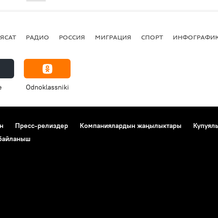
ЯСАТ
РАДИО
РОССИЯ
МИГРАЦИЯ
СПОРТ
ИНФОГРАФИ
e
Odnoklassniki
н
Пресс-релиздер
Компаниялардын жаңылыктары
Купуял
 байланыш