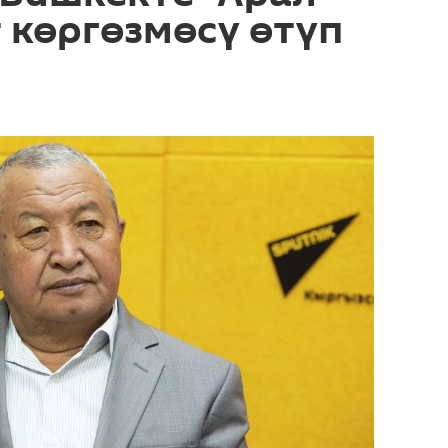
т көргөзмөсү өтүп