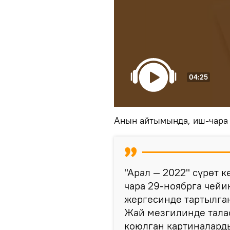
04:25
Анын айтымында, иш-чара 
"Арал — 2022" сүрөт 
чара 29-ноябрга чейин
жергесинде тартылган
Жай мезгилинде талас
коюлган картиналарды