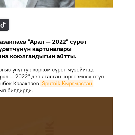
закпаев "Арал — 2022" сүрөт
сүрөтчүнүн картиналары
ына коюлгандыгын айтты.
ргыз улуттук көркөм сүрөт музейинде
рал — 2022" деп аталган көргөзмөсү өтүп
ошбек Казакпаев
Sputnik Кыргызстан 
ып билдирди.