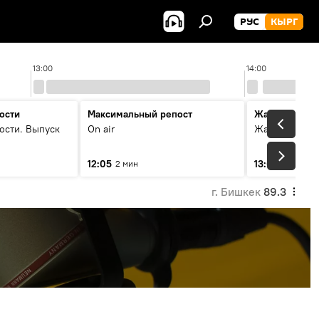
РУС
КЫРГ
13:00
14:00
ости
Максимальный репост
Жаңылыктар
ости. Выпуск
On air
Жаңылыктар.
12:05
13:01
2 мин
3 мин
г. Бишкек
89.3