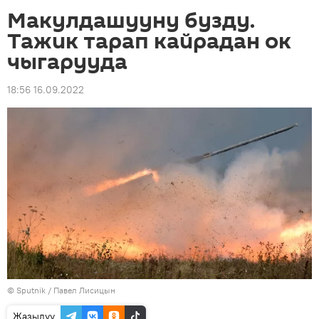
Макулдашууну бузду.
Тажик тарап кайрадан ок
чыгарууда
18:56 16.09.2022
©
Sputnik
/ Павел Лисицын
Жазылуу