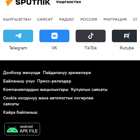
Кыргызстан
КЫРГЫЗСТАН
САЯСАТ
РАДИО
РОССИЯ
МИГРАЦИЯ
СП
Telegram
VK
ТikТоk
Rutube
Долбоор жөнүндө
Пайдалануу эрежелери
Байланыш үчүн
Пресс-релиздер
Компаниялардын жаңылыктары
Купуялык саясаты
Cookie колдонуу жана автоматтык логирлөө
саясаты
Кайра байланыш