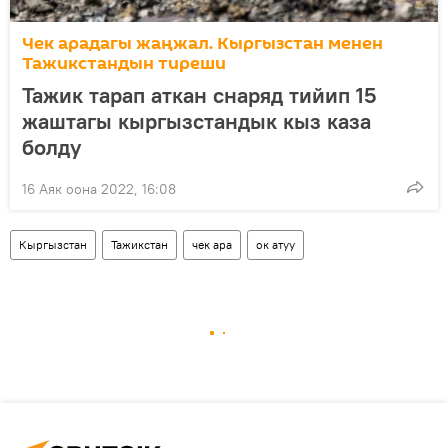
Чек арадагы жаңжал. Кыргызстан менен
Тажикстандын тиреши
Тажик тарап аткан снаряд тийип 15
жаштагы кыргызстандык кыз каза
болду
16 Аяк оона 2022, 16:08
Кыргызстан
Тажикстан
чек ара
ок атуу