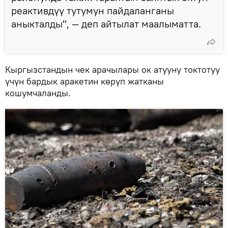
реактивдүү тутумун пайдаланганы
аныкталды", — деп айтылат маалыматта.
Кыргызстандын чек арачылары ок атууну токтотуу
үчүн бардык аракетин көрүп жатканы
кошумчаланды.