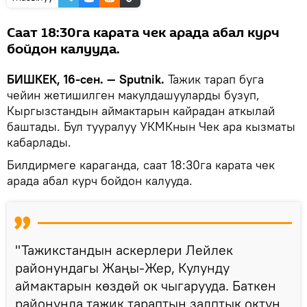
Саат 18:30га карата чек арада абал курч
бойдон калууда.
БИШКЕК, 16-сен. — Sputnik.
Тажик тарап буга
чейин жетишилген макулдашууларды бузуп,
Кыргызстандын аймактарын кайрадан аткылай
баштады. Бул тууралуу УКМКнын Чек ара кызматы
кабарлады.
Билдирмеге караганда, саат 18:30га карата чек
арада абал курч бойдон калууда.
"Тажикстандын аскерлери Лейлек
районундагы Жаңы-Жер, Кулунду
аймактарын көздөй ок чыгарууда. Баткен
районунда тажик тараптын залптык октун