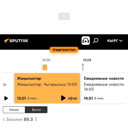
КЫРГ
Кыргызстан
13:00
13:28
Жаңылыктар
Ежедневные новости
уск
Жаңылыктар. Чыгарылыш 13:00
Ежедневные новости. 
14:00
эфир
13:01
14:01
3 мин
6 мин
Кечээ
Бүгүн
г. Бишкек
89.3