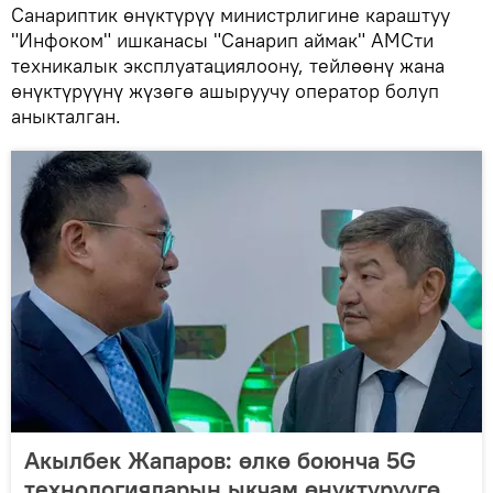
Санариптик өнүктүрүү министрлигине караштуу
"Инфоком" ишканасы "Санарип аймак" АМСти
техникалык эксплуатациялоону, тейлөөнү жана
өнүктүрүүнү жүзөгө ашыруучу оператор болуп
аныкталган.
Акылбек Жапаров: өлкө боюнча 5G
технологияларын ыкчам өнүктүрүүгө