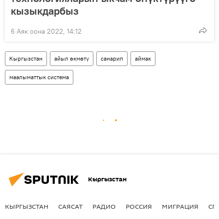
кызыкдарбыз
6 Аяк оона 2022, 14:12
Кыргызстан
айыл өкмөтү
санарип
аймак
маалыматтык система
Кыргызстан
КЫРГЫЗСТАН
САЯСАТ
РАДИО
РОССИЯ
МИГРАЦИЯ
СП