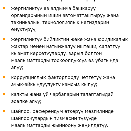
жергиликтүү өз алдынча башкаруу
органдарынын ишин автоматташтыруу жана
техникалык, технологиялык негиздерин
өнүктүрүү;
жергиликтүү бийликтин жеке жана юридикалык
жактар менен натыйжалуу иштеши, сапаттуу
кызмат көрсөтүүлөрдү, зарыл болгон
маалыматтарды тоскоолдуксуз өз убагында
алуу;
коррупциялык факторлорду четтетүү жана
ачык-айкындуулукту камсыз кылуу;
калкты жана үй чарбаларын талаптагыдай
эсепке алуу;
шайлоо, референдум өткөрүү мезгилинде
шайлоочулардын тизмесин түзүүдө
маалыматтарды жыйноону жеңилдетүү.