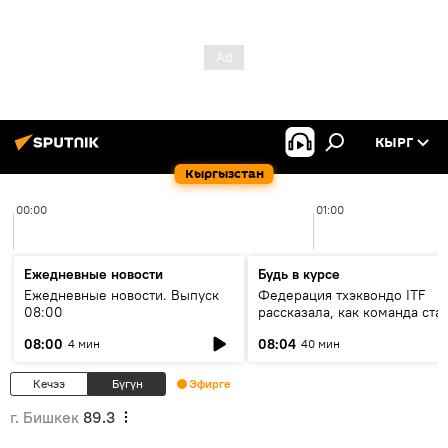
КЫРГ
Кыргызстан
00:00
01:00
Ежедневные новости
Будь в курсе
Ежедневные новости. Выпуск
Федерация тхэквондо ITF
08:00
рассказала, как команда ста
жертвой мошенников
08:00
08:04
4 мин
40 мин
Кечээ
Бүгүн
Эфирге
г. Бишкек
89.3