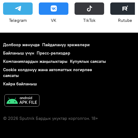
Telegram
VK
ТikТоk
Rutube
Долбоор жөнүндө
Пайдалануу эрежелери
Байланыш үчүн
Пресс-релиздер
Компаниялардын жаңылыктары
Купуялык саясаты
Cookie колдонуу жана автоматтык логирлөө
саясаты
Кайра байланыш
© 2026 Sputnik Бардык укуктар корголгон. 18+