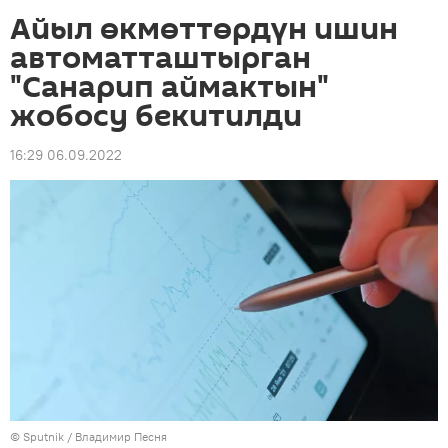
Айыл өкмөттөрдүн ишин
автоматташтырган
"Санарип аймактын"
жобосу бекитилди
16:29 06.09.2022
©
Sputnik
/ Владимир Песня