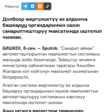
Жазылуу
Долбоор жергиликтүү өз алдынча
башкаруу органдарынын ишин
санариптештирүү максатында иштелип
чыккан.
БИШКЕК, 6-сен. — Sputnik.
"Санарип аймак"
автоматташтырылган маалыматтык системасы
жөнүндө жобо бекитилди. Тийиштүү чечимге
министрлер кабинетинин төрагасы Акылбек
Жапаров кол койгонун маалымат кызматынан
билдиришти.
Аталган система жергиликтүү өз алдынча
башкаруу органдарынын ишине маалыматтык
автоматташтыруу системасын киргизүү
максатында иштелип чыккан.
Анын негизги милдеттери төмөнкүлөр: