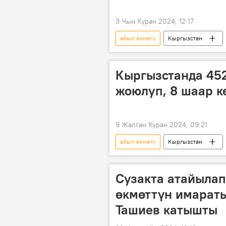
3 Чын Куран 2024, 12:17
айыл өкмөтү
Кыргызстан
Кыргызстанда 45
жоюлуп, 8 шаар к
9 Жалган Куран 2024, 09:21
айыл өкмөтү
Кыргызстан
Сузакта атайылап
өкмөттүн имарат
Ташиев катышты