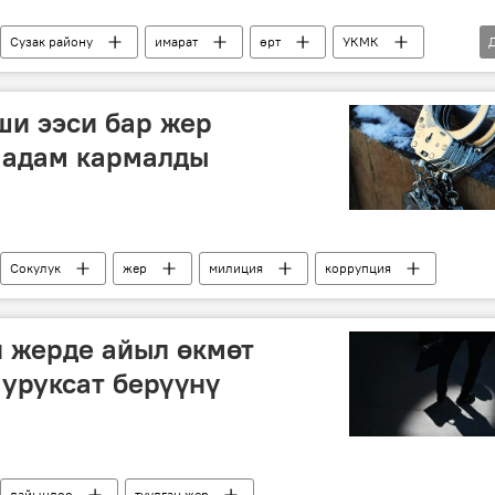
Сузак району
имарат
өрт
УКМК
ши ээси бар жер
9 адам кармалды
Сокулук
жер
милиция
коррупция
н жерде айыл өкмөт
уруксат берүүнү
дайындоо
туулган жер