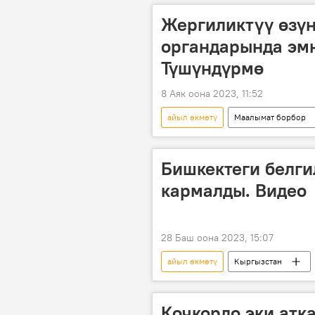
Жергиликтүү өзүн
органдарында эмн
Түшүндүрмө
8 Аяк оона 2023, 11:52
айыл өкмөтү
Маалымат борбор
мамлекеттик кызмат
Бишкектеги белги
кармалды. Видео
28 Баш оона 2023, 15:07
айыл өкмөтү
Кыргызстан
Кочкордо эки атк