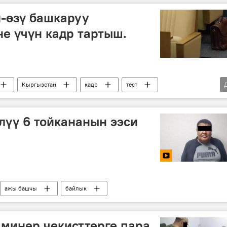
-өзү башкаруу
е үчүн кадр тартыш.
Кыргызстан
кадр
тест
лүү 6 тойкананын ээси
ажы башчы
байлык
аминер чекисттерге пара