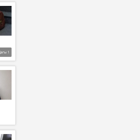
Дагы
1