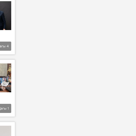
агы
4
Дагы
1