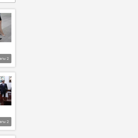
агы
2
агы
2