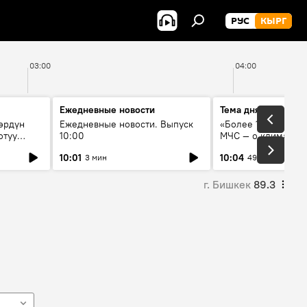
РУС
КЫРГ
03:00
04:00
Ежедневные новости
Тема дня
өрдүн
Ежедневные новости. Выпуск
«Более 1200 сёл в 
отуу
10:00
МЧС — о климате, 
системе оповещен
10:01
10:04
3 мин
49 мин
населения
г. Бишкек
89.3