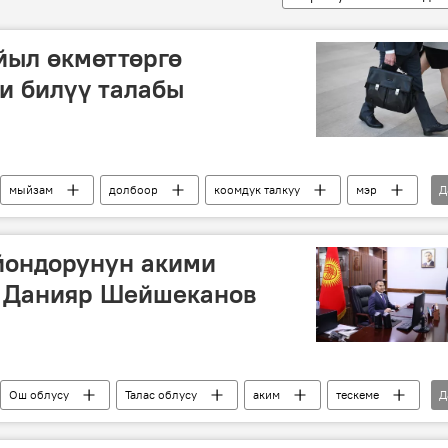
йыл өкмөттөргө
и билүү талабы
мыйзам
долбоор
коомдук талкуу
мэр
Д
йондорунун акими
 Данияр Шейшеканов
Ош облусу
Талас облусу
аким
тескеме
Д