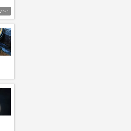
Дагы
1