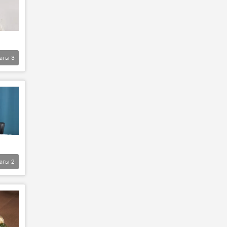
агы
3
агы
2