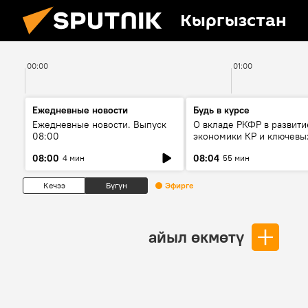
Кыргызстан
00:00
01:00
Ежедневные новости
Будь в курсе
Ежедневные новости. Выпуск
О вкладе РКФР в развити
08:00
экономики КР и ключевы
секторах до 2030 года
08:00
08:04
4 мин
55 мин
Кечээ
Бүгүн
Эфирге
айыл өкмөтү