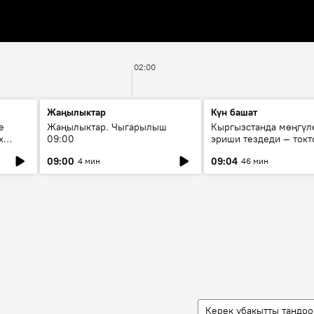
02:00
Жаңылыктар
Күн башат
е
Жаңылыктар. Чыгарылыш
Кыргызстанда мөңгүл
х
09:00
эриши тездеди — токт
мүмкүн эмеспи?
09:00
09:04
4 мин
46 мин
Керек убакытты тандоо