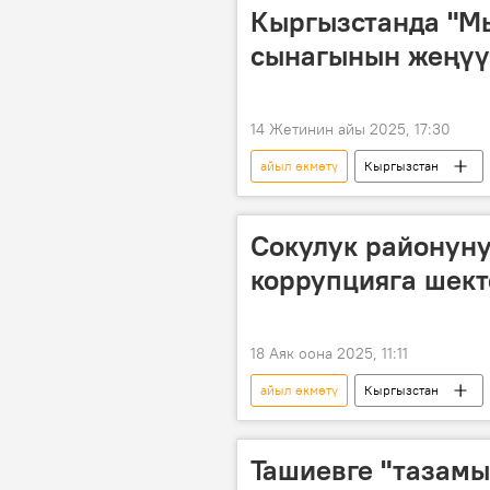
Кыргызстанда "М
сынагынын жеңүү
14 Жетинин айы 2025, 17:30
айыл өкмөтү
Кыргызстан
администрация
сынак
Сокулук районун
коррупцияга шек
18 Аяк оона 2025, 11:11
айыл өкмөтү
Кыргызстан
коррупция
Ташиевге "тазамы