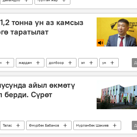
1,2 тонна ун аз камсыз
ргө таратылат
м
жардам
долбоор
эл
ун
Д
Актан Балбаков
лусунда айыл өкмөтү
п берди. Сүрөт
Талас
Өмүрбек Бабанов
Нурланбек Шакиев
Д
үрөт