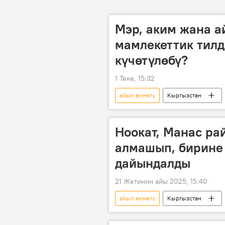
Мэр, аким жана а
мамлекеттик тилд
күчөтүлөбү?
1 Теке, 15:32
айыл өкмөтү
Кыргызстан
аким
мамлекеттик тил
Ноокат, Манас ра
алмашып, бирине
дайындалды
21 Жетинин айы 2025, 15:40
айыл өкмөтү
Кыргызстан
өкүл
район