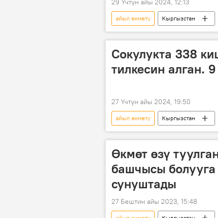
29 Үчтүн айы 2024, 12:13
айыл өкмөтү
Кыргызстан
Сүрөт
Сокулукта 338 ки
тилкесин алган. 
27 Үчтүн айы 2024, 19:50
айыл өкмөтү
Кыргызстан
Өкмөт өзү туулга
башчысы болууга 
сунуштады
27 Бештин айы 2023, 15:48
айыл өкмөтү
Кыргызстан