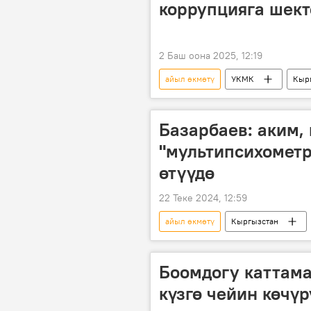
коррупцияга шек
2 Баш оона 2025, 12:19
айыл өкмөтү
УКМК
Кыр
коррупция
Видео
Базарбаев: аким,
"мультипсихометр
өтүүдө
22 Теке 2024, 12:59
айыл өкмөтү
Кыргызстан
тандоо
мультипсихометр
Боомдогу каттама
күзгө чейин көчү