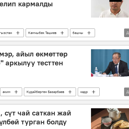
телип кармалды
гызстан
Камчыбек Ташиев
башчы
Д
Сүрөт
 мэр, айыл өкмөттөр
" аркылуу тесттен
аким
Кудайберген Базарбаев
кадр
Д
, сүт чай саткан жай
рүлбөй турган болду