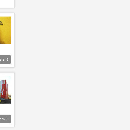
агы
3
агы
3