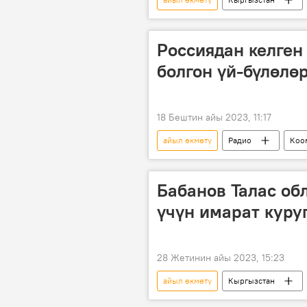
Россиядан келген 
болгон үй-бүлөлө
18 Бештин айы 2023, 11:17
айыл өкмөтү
Радио
Коо
Өсүмдүк майы
Россия
Бабанов Талас об
үчүн имарат куру
28 Жетинин айы 2023, 15:23
айыл өкмөтү
Кыргызстан
имарат
курулуш
С