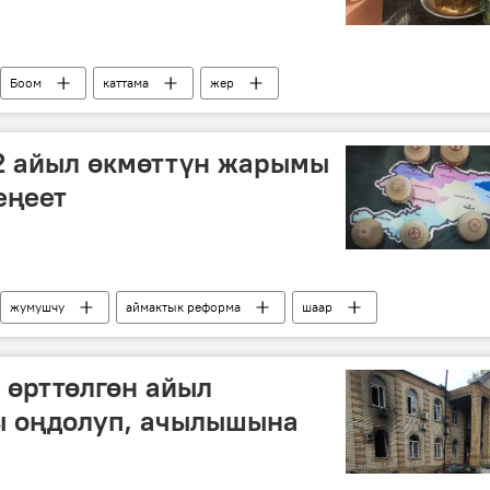
Боом
каттама
жер
2 айыл өкмөттүн жарымы
еңеет
жумушчу
аймактык реформа
шаар
 өрттөлгөн айыл
ы оңдолуп, ачылышына