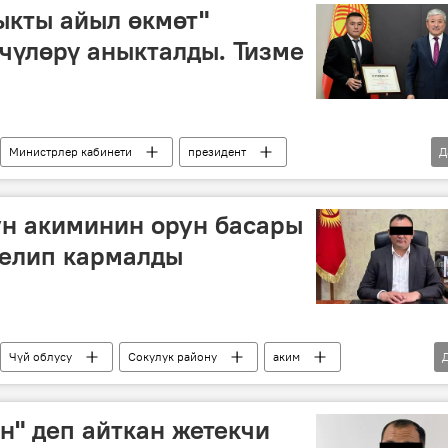
ыкты айыл өкмөт"
чүлөрү аныкталды. Тизме
Министрлер кабинети
президент
Д
сыйлоо
Өнүгүү
Сүрөт
ун акиминин орун басары
телип кармалды
Чүй облусу
Сокулук району
аким
н" деп айткан жетекчи