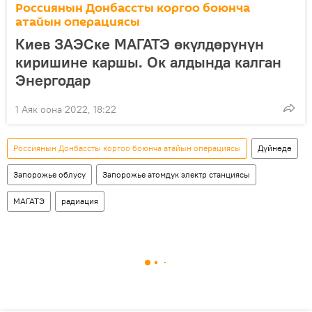
Россиянын Донбассты коргоо боюнча
атайын операциясы
Киев ЗАЭСке МАГАТЭ өкүлдөрүнүн
киришине каршы. Ок алдында калган
Энергодар
1 Аяк оона 2022, 18:22
Россиянын Донбассты коргоо боюнча атайын операциясы
Дүйнөдө
Запорожье облусу
Запорожье атомдук электр станциясы
МАГАТЭ
радиация