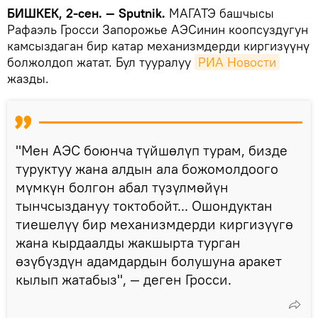
БИШКЕК, 2-сен. — Sputnik.
МАГАТЭ башчысы
Рафаэль Гросси Запорожье АЭСинин коопсуздугун
камсыздаган бир катар механизмдерди киргизүүнү
болжолдоп жатат. Бул тууралуу
РИА Новости
жазды.
"Мен АЭС боюнча түйшөлүп турам, бизде
туруктуу жана алдын ала божомолдоого
мүмкүн болгон абал түзүлмөйүн
тынчсыздануу токтобойт... Ошондуктан
тиешелүү бир механизмдерди киргизүүгө
жана кырдаалды жакшырта турган
өзүбүздүн адамдардын болушуна аракет
кылып жатабыз", — деген Гросси.