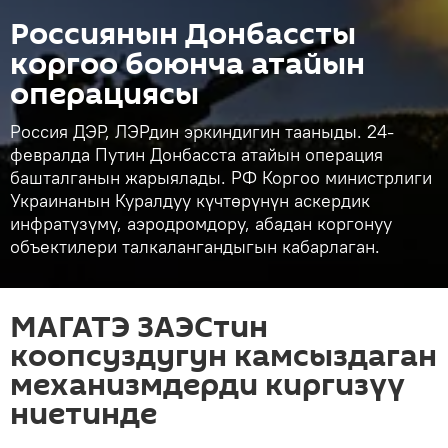
Россиянын Донбассты
коргоо боюнча атайын
операциясы
Россия ДЭР, ЛЭРдин эркиндигин тааныды. 24-
февралда Путин Донбасста атайын операция
башталганын жарыялады. РФ Коргоо министрлиги
Украинанын Куралдуу күчтөрүнүн аскердик
инфратүзүмү, аэродромдору, абадан коргонуу
объектилери талкалангандыгын кабарлаган.
МАГАТЭ ЗАЭСтин
коопсуздугун камсыздаган
механизмдерди киргизүү
ниетинде