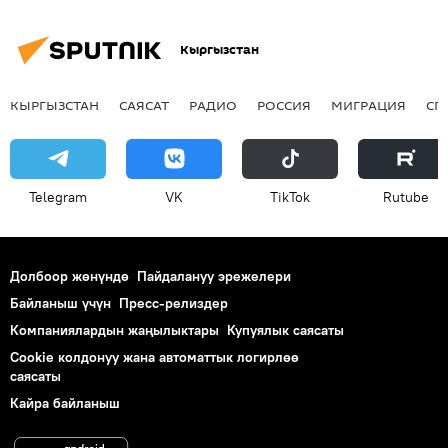
Кыргызстан
КЫРГЫЗСТАН
САЯСАТ
РАДИО
РОССИЯ
МИГРАЦИЯ
СП
Telegram
VK
ТikТоk
Rutube
Долбоор жөнүндө
Пайдалануу эрежелери
Байланыш үчүн
Пресс-релиздер
Компаниялардын жаңылыктары
Купуялык саясаты
Cookie колдонуу жана автоматтык логирлөө
саясаты
Кайра байланыш