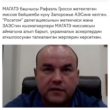
МАГАТЭ башчысы Рафаэль Гросси жетектеген
миссия бейшемби күнү Запорожье АЭСине келген.
"Росатом" делегациясынын жетекчиси жана
ЗАЭСтин кызматкерлери МАГАТЭ миссиясын
аймагына алып барып, украиналык аскерлердин
аткылоосунан талкаланган жерлерин көрсөткөн.