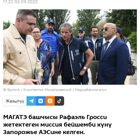
17:22 02.09.2022
©
Sputnik
/ Константин Михальчевский
/
Медиабанкка өтүү
Жазылуу
МАГАТЭ башчысы Рафаэль Гросси
жетектеген миссия бейшемби күнү
Запорожье АЭСине келген.