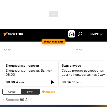
КЫРГ
Кыргызстан
00:00
01:00
Ежедневные новости
Будь в курсе
Ежедневные новости. Выпуск
Среда вместо воскресенья и
08:00
другие новшества: как будут
проходить выборы в КР?
08:00
08:04
4 мин
38 мин
Кечээ
Бүгүн
Эфирге
г. Бишкек
89.3