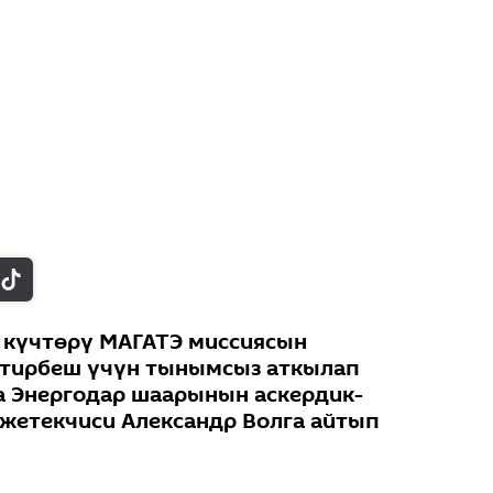
 күчтөрү МАГАТЭ миссиясын
лтирбеш үчүн тынымсыз аткылап
а Энергодар шаарынын аскердик-
жетекчиси Александр Волга айтып