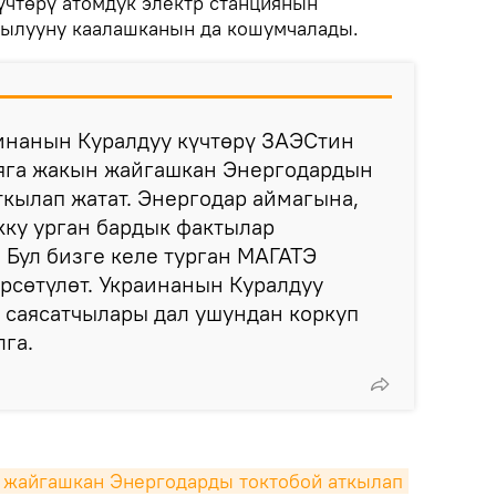
үчтөрү атомдук электр станциянын
кылууну каалашканын да кошумчалады.
аинанын Куралдуу күчтөрү ЗАЭСтин
яга жакын жайгашкан Энергодардын
кылап жатат. Энергодар аймагына,
кку урган бардык фактылар
Бул бизге келе турган МАГАТЭ
рсөтүлөт. Украинанын Куралдуу
 саясатчылары дал ушундан коркуп
лга.
 жайгашкан Энергодарды токтобой аткылап 