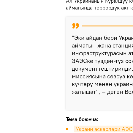
Ал Украинанын Куралдуу к
аймагында террордук акт 
"Эки айдан бери Укр
аймагын жана станци
инфраструктурасын ат
ЗАЭСке түздөн-түз со
документтештирилди. 
миссиясына сөзсүз кө
күчтөрү менен украин
жатышат", — деген Во
Тема боюнча:
Украин аскерлери АЭС