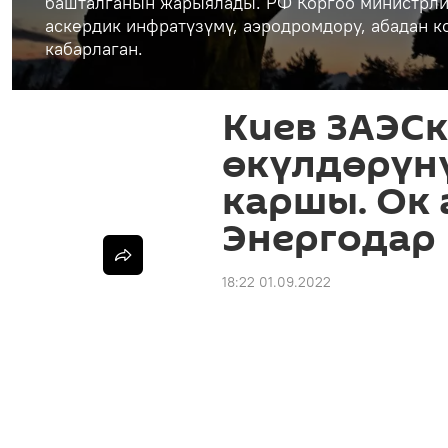
башталганын жарыялады. РФ Коргоо министрли
аскердик инфратүзүмү, аэродромдору, абадан 
кабарлаган.
Киев ЗАЭС
өкүлдөрүн
каршы. Ок 
Энергодар
18:22 01.09.2022