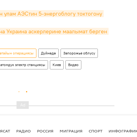
 улам АЭСтин 5-энергоблогу токтогону 
а Украина аскерлерине маалымат берген 
 атайын операциясы
Дүйнөдө
Запорожье облусу
атомдук электр станциясы
Киев
Видео
ЯСАТ
РАДИО
РОССИЯ
МИГРАЦИЯ
СПОРТ
ИНФОГРАФИ