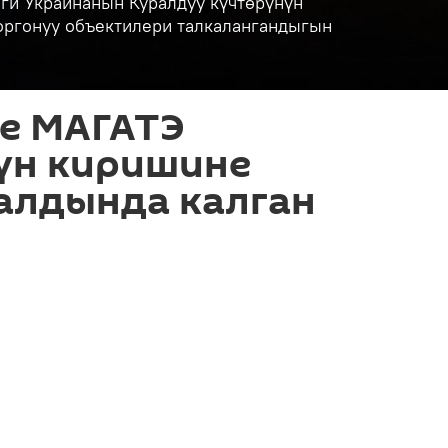
ги Украинанын Куралдуу күчтөрүнүн
коргонуу объектилери талкалангандыгын
ке МАГАТЭ
үн киришине
алдында калган