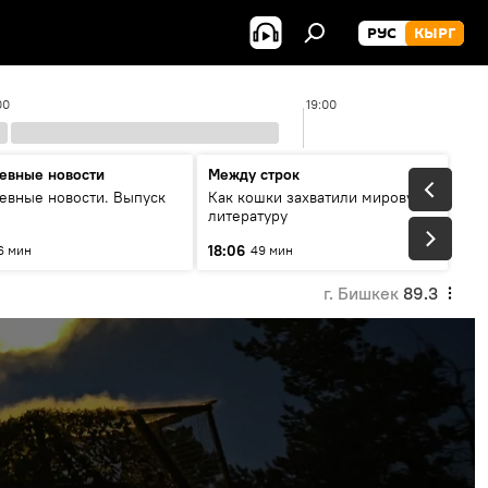
РУС
КЫРГ
00
19:00
евные новости
Между строк
евные новости. Выпуск
Как кошки захватили мировую
литературу
18:06
6 мин
49 мин
г. Бишкек
89.3