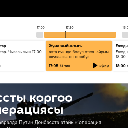
17:00
17:20
18:
тар
Жума жыйынтыгы
Ежедн
ар. Чыгарылыш 17:00
апта ичинде болуп өткөн айрым
Ежедн
окуяларга токтолобуз
18:00
эфир
17:05
18:00
ин
51 мин
ссты коргоо
перациясы
евралда Путин Донбасста атайын операция