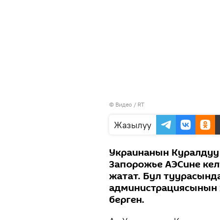
© Видео / RT
Жазылуу
Украинанын Куралдуу
Запорожье АЭСине ке
жатат. Бул туурасынд
администрациясынын 
берген.