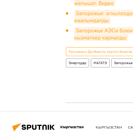
жатышат. Видео
Запорожье: аткылоодон
маалымдалды
Запорожье АЭСи боюнч
кызматкер кармалды
Россиянын Донбассты коргоо боюнча
Энергодар
МАГАТЭ
Запорожье 
Кыргызстан
КЫРГЫЗСТАН
СА