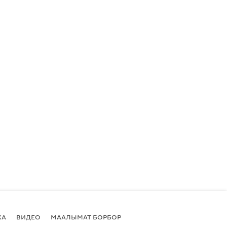
КА
ВИДЕО
МААЛЫМАТ БОРБОР