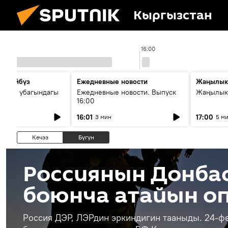
Кыргызстан
0
16:00
сүйлөйбүз
Ежедневные новости
Жаңылык
 — өз убагындагы
Ежедневные новости. Выпуск
Жаңылыкт
16:00
рологиялык кызмат
16:01
17:00
3 мин
5 м
ндөтүлүүдө
Кечээ
Бүгүн
Россиянын Донба
боюнча атайын о
Россия ДЭР, ЛЭРдин эркиндигин тааныды. 24-ф