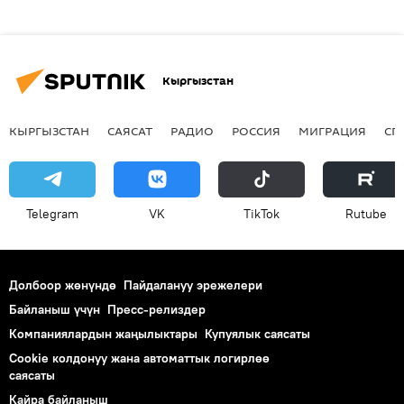
Кыргызстан
КЫРГЫЗСТАН
САЯСАТ
РАДИО
РОССИЯ
МИГРАЦИЯ
СП
Telegram
VK
ТikТоk
Rutube
Долбоор жөнүндө
Пайдалануу эрежелери
Байланыш үчүн
Пресс-релиздер
Компаниялардын жаңылыктары
Купуялык саясаты
Cookie колдонуу жана автоматтык логирлөө
саясаты
Кайра байланыш