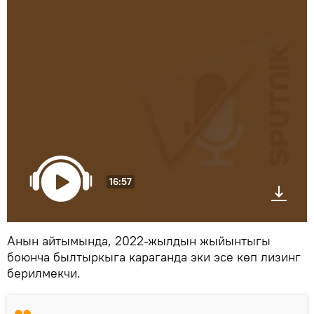
16:57
Анын айтымында, 2022-жылдын жыйынтыгы
боюнча былтыркыга караганда эки эсе көп лизинг
берилмекчи.