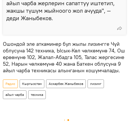
айыл чарба жерлерин сапаттуу иштетип,
жакшы түшүм жыйноого жол ачууда", —
деди Жаныбеков.
Ошондой эле аткаминер бул жылы лизингге Чүй
облусуна 142 техника, Ысык-Көл чөлкөмүнө 74, Ош
өрөөнүнө 102, Жалал-Абадга 105, Талас жергесине
52, Нарын чөлкөмүнө 40 жана Баткен облусуна 9
айыл чарба техникасы алынганын кошумчалады.
Радио
Кыргызстан
Аскарбек Жаныбеков
лизинг
айыл чарба
техника