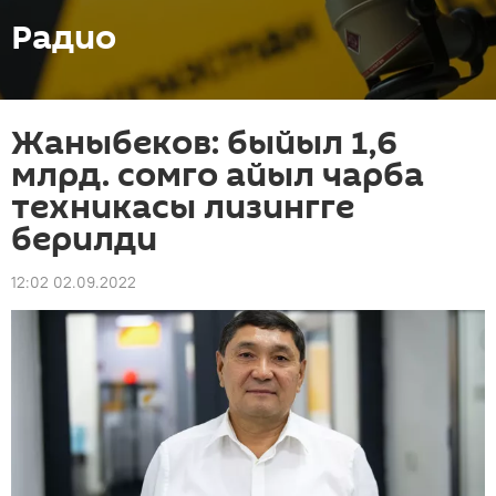
Радио
Жаныбеков: быйыл 1,6
млрд. сомго айыл чарба
техникасы лизингге
берилди
12:02 02.09.2022