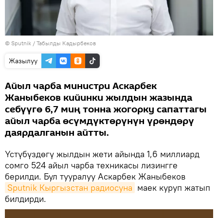
©
Sputnik / Табылды Кадырбеков
Жазылуу
Айыл чарба министри Аскарбек
Жаныбеков кийинки жылдын жазында
себүүгө 6,7 миң тонна жогорку сапаттагы
айыл чарба өсүмдүктөрүнүн үрөндөрү
даярдалганын айтты.
Үстүбүздөгү жылдын жети айында 1,6 миллиард
сомго 524 айыл чарба техникасы лизингге
берилди. Бул тууралуу Аскарбек Жаныбеков
Sputnik Кыргызстан радиосуна
маек куруп жатып
билдирди.