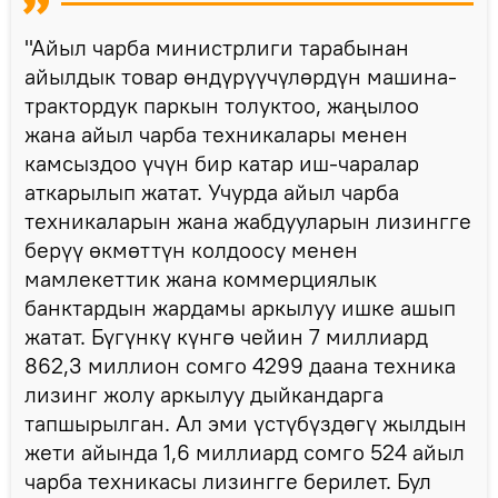
"Айыл чарба министрлиги тарабынан
айылдык товар өндүрүүчүлөрдүн машина-
трактордук паркын толуктоо, жаңылоо
жана айыл чарба техникалары менен
камсыздоо үчүн бир катар иш-чаралар
аткарылып жатат. Учурда айыл чарба
техникаларын жана жабдууларын лизингге
берүү өкмөттүн колдоосу менен
мамлекеттик жана коммерциялык
банктардын жардамы аркылуу ишке ашып
жатат. Бүгүнкү күнгө чейин 7 миллиард
862,3 миллион сомго 4299 даана техника
лизинг жолу аркылуу дыйкандарга
тапшырылган. Ал эми үстүбүздөгү жылдын
жети айында 1,6 миллиард сомго 524 айыл
чарба техникасы лизингге берилет. Бул