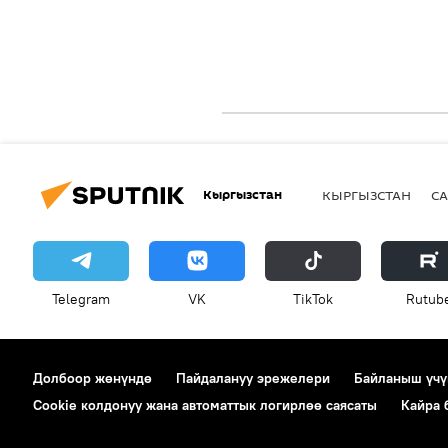
Кыргызстан
КЫРГЫЗСТАН
СА
Telegram
VK
ТikТоk
Rutub
Долбоор жөнүндө
Пайдалануу эрежелери
Байланыш үчү
Cookie колдонуу жана автоматтык логирлөө саясаты
Кайра