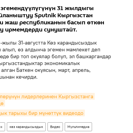
 эгемендүүлүгүнүн 31 жылдыгы
айланыштуу Sputnik Кыргызстан
ги жаш республиканын басып өткөн
у ирмемдерди сунуштайт.
-жылы 31-августта Көз карандысыздык
 алып, өз алдынча эгемен мамлекет деп
өдө бир топ окуялар болуп, эл башкаргандар
Кыргызстандыктар экономикалык
алган Баткен окуясын, март, апрель,
шынан кечирди.
өлөрүнүн лидерлеринен Кыргызстанга 
дө
ык тарыхы бир мүнөттүк видеодо
ых
көз карандысыздык
Видео
Мультимедиа