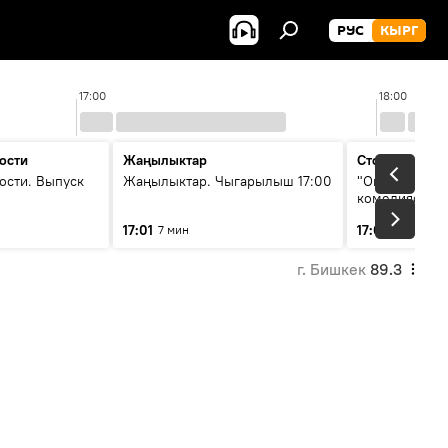
РУС
КЫРГ
17:00
18:00
ости
Жаңылыктар
Стоп кадр
ости. Выпуск
Жаңылыктар. Чыгарылыш 17:00
"Окен ава" —
комедиясы
17:01
17:08
7 мин
34 мин
г. Бишкек
89.3