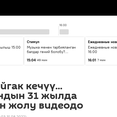
16:00
Стимул
Ежедневные нов
рылыш 15:00
Музыка менен тарбияланган
Ежедневные нов
балдар гений болобу?
16:00
Кыргыздын жашоосунда
15:04
16:01
49 мин
7 мин
музыканын орду
йгак кечүү...
ндын 31 жылда
өн жолу видеодо
9:03 31.08.2022
)