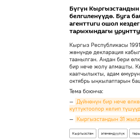
Бүгүн Кыргызстандын
белгиленүүдө. Буга б
агенттиги ошол кезде
тарыхындагы урунтту
Кыргыз Республикасы 1991
жөнүндө декларация кабыл
таанылган. Андан бери өлк
бир нече жолу алмашты. 
каатчылыкты, адам өмүрүн 
октябрь ыңкылаптарын ба
Тема боюнча:
—
Дүйнөнүн бир нече өлк
куттуктоолор келип түшүү
—
Кыргызстандын 31 жылд
Кыргызстан
эгемендүүлүк
тар