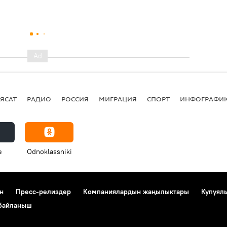
ЯСАТ
РАДИО
РОССИЯ
МИГРАЦИЯ
СПОРТ
ИНФОГРАФИ
e
Odnoklassniki
н
Пресс-релиздер
Компаниялардын жаңылыктары
Купуял
 байланыш