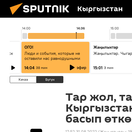
Кыргызстан
14:00
14:36
15:00
ОГО!
Жаңылыктар
Выпуск
Люди и события, которые не
Жаңылыктар. Чыга
оставили нас равнодушными
эфир
14:04
15:01
38 мин
3 мин
Кечээ
Бүгүн
Тар жол, та
Кыргызста
басып өтк
17:52 31.08.2022
(Жаңыртылды:
1