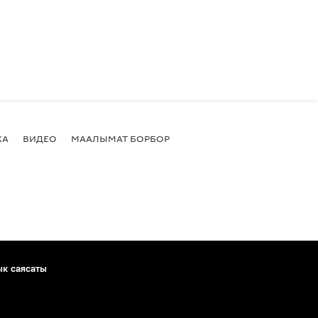
КА
ВИДЕО
МААЛЫМАТ БОРБОР
ык саясаты