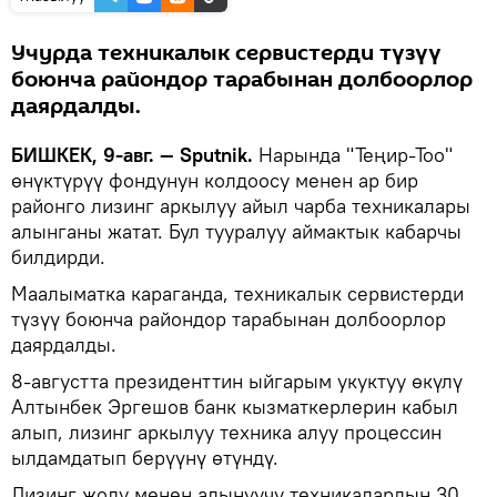
Учурда техникалык сервистерди түзүү
боюнча райондор тарабынан долбоорлор
даярдалды.
БИШКЕК, 9-авг. — Sputnik.
Нарында "Теңир-Тоо"
өнүктүрүү фондунун колдоосу менен ар бир
районго лизинг аркылуу айыл чарба техникалары
алынганы жатат. Бул тууралуу аймактык кабарчы
билдирди.
Маалыматка караганда, техникалык сервистерди
түзүү боюнча райондор тарабынан долбоорлор
даярдалды.
8-августта президенттин ыйгарым укуктуу өкүлү
Алтынбек Эргешов банк кызматкерлерин кабыл
алып, лизинг аркылуу техника алуу процессин
ылдамдатып берүүнү өтүндү.
Лизинг жолу менен алынуучу техникалардын 30