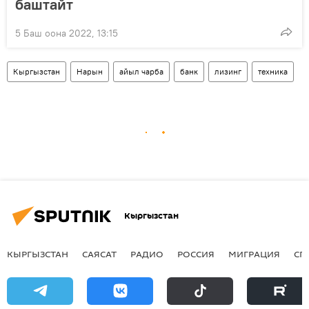
баштайт
5 Баш оона 2022, 13:15
Кыргызстан
Нарын
айыл чарба
банк
лизинг
техника
Кыргызстан
КЫРГЫЗСТАН
САЯСАТ
РАДИО
РОССИЯ
МИГРАЦИЯ
СП