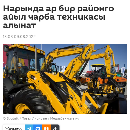
Нарында ар бир районго
айыл чарба техникасы
алынат
13:08 09.08.2022
©
Sputnik
/ Павел Лисицын
/
Медиабанкка өтүү
Жазылуу