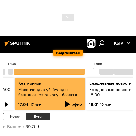
КЫРГ
Кыргызстан
17:00
17:56
Көз мончок
Ежедневные новости
17:00
Мекенчилдик үй-бүлөдөн
Ежедневные новости. 
башталат: өз өлкөсүн баалаган
18:00
муунду кантип тарбиялоо
эфир
17:04
18:01
47 мин
10 мин
керек?
Кечээ
Бүгүн
г. Бишкек
89.3