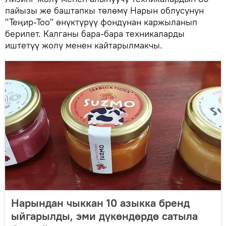
пайызы же баштапкы төлөмү Нарын облусунун
"Теңир-Тоо" өнүктүрүү фондунан каржыланып
берилет. Калганы бара-бара техникаларды
иштетүү жолу менен кайтарылмакчы.
Нарындан чыккан 10 азыкка бренд
ыйгарылды, эми дүкөндөрдө сатыла