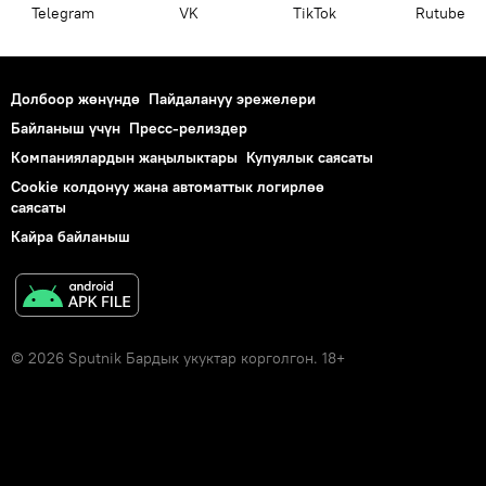
Telegram
VK
ТikТоk
Rutube
Долбоор жөнүндө
Пайдалануу эрежелери
Байланыш үчүн
Пресс-релиздер
Компаниялардын жаңылыктары
Купуялык саясаты
Cookie колдонуу жана автоматтык логирлөө
саясаты
Кайра байланыш
© 2026 Sputnik Бардык укуктар корголгон. 18+