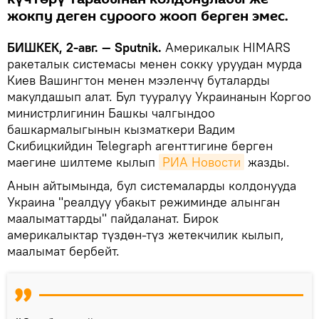
жокпу деген суроого жооп берген эмес.
БИШКЕК, 2-авг. — Sputnik.
Америкалык HIMARS
ракеталык системасы менен сокку уруудан мурда
Киев Вашингтон менен мээленчү буталарды
макулдашып алат. Бул тууралуу Украинанын Коргоо
министрлигинин Башкы чалгындоо
башкармалыгынын кызматкери Вадим
Скибицкийдин Telegraph агенттигине берген
маегине шилтеме кылып
РИА Новости
жазды.
Анын айтымында, бул системаларды колдонууда
Украина "реалдуу убакыт режиминде алынган
маалыматтарды" пайдаланат. Бирок
америкалыктар түздөн-түз жетекчилик кылып,
маалымат бербейт.