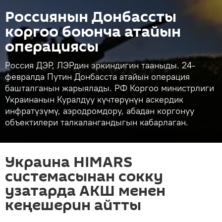
Россиянын Донбассты
коргоо боюнча атайын
операциясы
Россия ДЭР, ЛЭРдин эркиндигин тааныды. 24-
февралда Путин Донбасста атайын операция
башталганын жарыялады. РФ Коргоо министрлиги
Украинанын Куралдуу күчтөрүнүн аскердик
инфратүзүмү, аэродромдору, абадан коргонуу
объектилери талкалангандыгын кабарлаган.
Украина HIMARS
системасынан сокку
узатарда АКШ менен
кеңешерин айтты