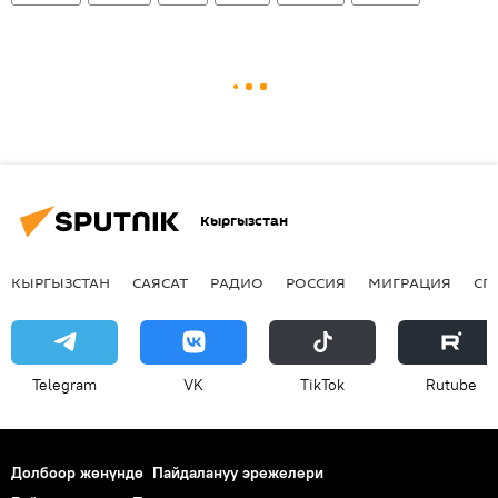
Кыргызстан
КЫРГЫЗСТАН
САЯСАТ
РАДИО
РОССИЯ
МИГРАЦИЯ
СП
Telegram
VK
ТikТоk
Rutube
Долбоор жөнүндө
Пайдалануу эрежелери