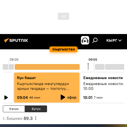
КЫРГ
Кыргызстан
09:00
09:55
Күн башат
Ежедневные новости
Кыргызстанда мөңгүлөрдүн
Ежедневные новости. 
эриши тездеди — токтотуу
10:00
мүмкүн эмеспи?
эфир
09:04
10:01
46 мин
7 мин
Кечээ
Бүгүн
г. Бишкек
89.3