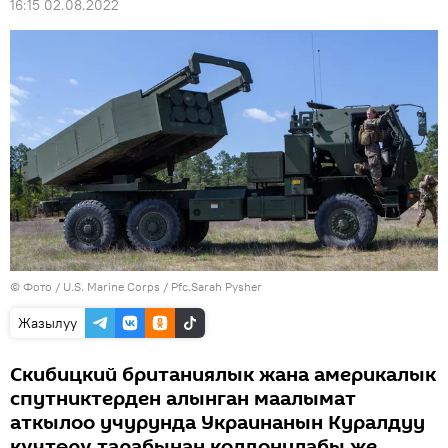
16:15 02.08.2022
© Фото /
U.S. Marine Corps / Pfc.Sarah Pysher
Жазылуу
Скибицкий британиялык жана америкалык
спутниктерден алынган маалымат
аткылоо учурунда Украинанын Куралдуу
күчтөрү тарабынан колдонулабы же