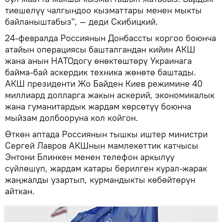
тиешелүү чалгындоо кызматтары менен мыкты
байланыштабыз", — деди Скибицкий.
24-февралда Россиянын Донбассты коргоо боюнча
атайын операциясы башталгандан кийин АКШ
жана анын НАТОдогу өнөктөштөрү Украинага
байма-бай аскердик техника жөнөтө баштады.
АКШ президенти Жо Байден Киев режимине 40
миллиард долларга жакын аскерий, экономикалык
жана гуманитардык жардам көрсөтүү боюнча
мыйзам долбооруна кол койгон.
Өткөн аптада Россиянын тышкы иштер министри
Сергей Лавров АКШнын мамлекеттик катчысы
Энтони Блинкен менен телефон аркылуу
сүйлөшүп, жардам катары берилген курал-жарак
жаңжалды узартып, курмандыкты көбөйтөрүн
айткан.