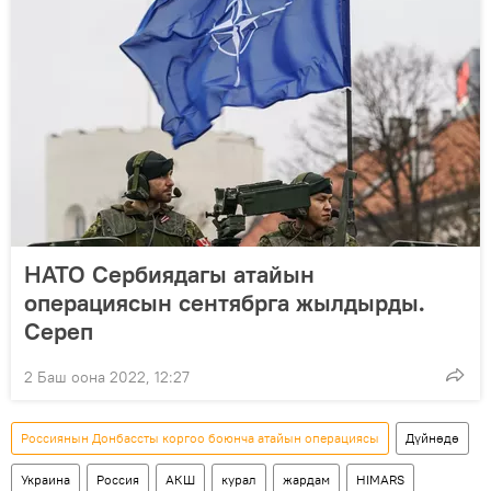
НАТО Сербиядагы атайын
операциясын сентябрга жылдырды.
Сереп
2 Баш оона 2022, 12:27
Россиянын Донбассты коргоо боюнча атайын операциясы
Дүйнөдө
Украина
Россия
АКШ
курал
жардам
HIMARS