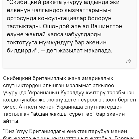
"Скибицкий ракета учуруу алдында эки
өлкөнүн чалгындоо кызматтарынын
ортосунда консультациялар болорун
тастыктады. Ошондой эле ал Вашингтон
өзүнө жакпай калса чабуулдарды
токтотууга мүмкүндүгү бар экенин
билдирди", — деп жазылат макалада.
Скибицкий британиялык жана америкалык
спутниктерден алынган маалымат аткылоо
учурунда Украинанын Куралдуу күчтөрү тарабынан
колдонулабы же жокпу деген суроого жооп берген
эмес. Анткен менен Украинада спутниктерден
тартылган "абдан жакшы сүрөттөр" бар экенин
айтты.
"Биз Улуу Британиядагы өнөктөштөрүбүз менен
бул жаатта жакшы кызматташып жатабыз. Бардык