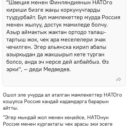
"Швеция менен Финляндиянын НАТОго
кириши бизге жаңы коркунучтарды
туудурбайт. Бул мамлекеттер мурда Россия
менен жылуу, достук мамиледе болчу.
Азыр аймактык жактан ортодо талаш-
тартыш жок, чек ара меселелери эчак
чечилген. Эгер альянска кирип абалы
азыркыдан да жакшырып кете турган
болсо, анда эч нерсе дей албайбыз. Өз
эрки", — деди Медведев.
Ошол эле учурда ал аталган мамлекеттер НАТОго
кошулса Россия кандай кадамдарга барарын
айтты.
"Эгер мындай жол менен кеңейсе, НАТОнун
Россия менен кургактагы чек арасы эки эсеге