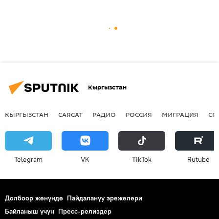
Кыргызстан
КЫРГЫЗСТАН
САЯСАТ
РАДИО
РОССИЯ
МИГРАЦИЯ
СП
Telegram
VK
ТikТоk
Rutube
Долбоор жөнүндө
Пайдалануу эрежелери
Байланыш үчүн
Пресс-релиздер