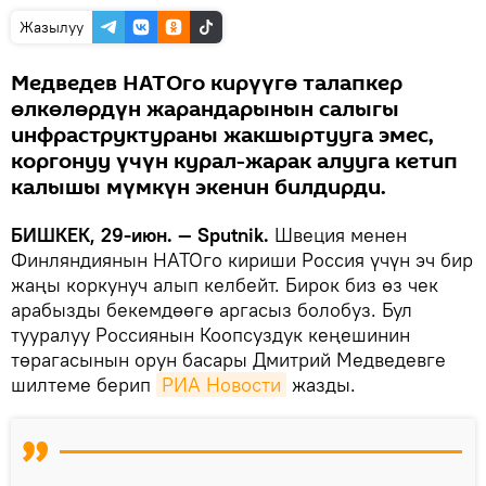
Жазылуу
Медведев НАТОго кирүүгө талапкер
өлкөлөрдүн жарандарынын салыгы
инфраструктураны жакшыртууга эмес,
коргонуу үчүн курал-жарак алууга кетип
калышы мүмкүн экенин билдирди.
БИШКЕК, 29-июн. — Sputnik.
Швеция менен
Финляндиянын НАТОго кириши Россия үчүн эч бир
жаңы коркунуч алып келбейт. Бирок биз өз чек
арабызды бекемдөөгө аргасыз болобуз. Бул
тууралуу Россиянын Коопсуздук кеңешинин
төрагасынын орун басары Дмитрий Медведевге
шилтеме берип
РИА Новости
жазды.