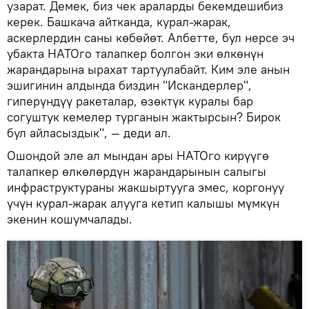
узарат. Демек, биз чек араларды бекемдешибиз
керек. Башкача айтканда, курал-жарак,
аскерлердин саны көбөйөт. Албетте, бул нерсе эч
убакта НАТОго талапкер болгон эки өлкөнүн
жарандарына ырахат тартуулабайт. Ким эле анын
эшигинин алдында биздин "Искандерлер",
гиперүндүү ракеталар, өзөктүк куралы бар
согуштук кемелер турганын жактырсын? Бирок
бул айласыздык", — деди ал.
Ошондой эле ал мындан ары НАТОго кирүүгө
талапкер өлкөлөрдүн жарандарынын салыгы
инфраструктураны жакшыртууга эмес, коргонуу
үчүн курал-жарак алууга кетип калышы мүмкүн
экенин кошумчалады.