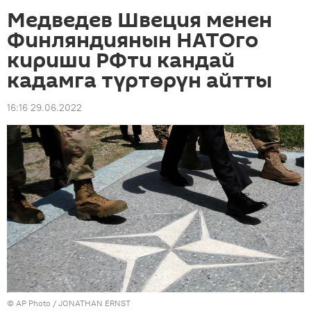
Медведев Швеция менен
Финляндиянын НАТОго
кириши РФти кандай
кадамга түртөрүн айтты
16:16 29.06.2022
©
AP Photo
/ JONATHAN ERNST