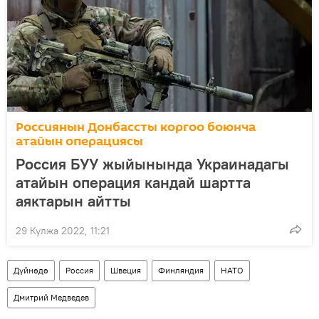
Россиянын Донбассты коргоо боюнча
атайын операциясы
Россия БУУ жыйынында Украинадагы
атайын операция кандай шартта
аяктарын айтты
29 Кулжа 2022, 11:21
Дүйнөдө
Россия
Швеция
Финляндия
НАТО
Дмитрий Медведев