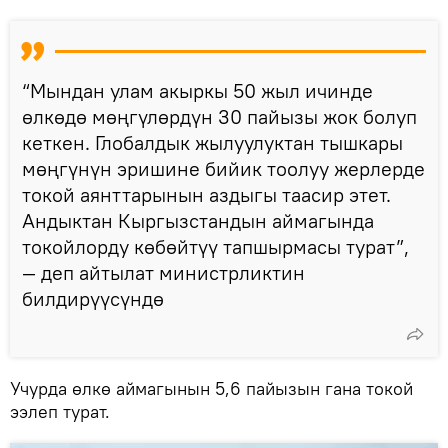
“Мындан улам акыркы 50 жыл ичинде
өлкөдө мөңгүлөрдүн 30 пайызы жок болуп
кеткен. Глобалдык жылуулуктан тышкары
мөңгүнүн эришине бийик тоолуу жерлерде
токой аянттарынын аздыгы таасир этет.
Андыктан Кыргызстандын аймагында
токойлорду көбөйтүү тапшырмасы турат”,
— деп айтылат министрликтин
билдирүүсүндө
Учурда өлкө аймагынын 5,6 пайызын гана токой
ээлеп турат.