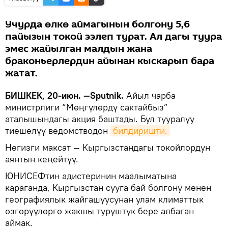
Учурда өлкө аймагынын болгону 5,6
пайызын токой ээлеп турат. Ал дагы туура
эмес жайылган малдын жана
браконьерлердин айынан кыскарып бара
жатат.
БИШКЕК, 20-июн. —Sputnik.
Айыл чарба
министрлиги “Мөңгүлөрдү сактайбыз”
аталышындагы акция баштады. Бул тууралуу
тиешелүү ведомстводон
билдиришти.
Негизги максат — Кыргызстандагы токойлордун
аянтын кеңейтүү.
ЮНИСЕФтин адистеринин маалыматына
караганда, Кыргызстан сууга бай болгону менен
географиялык жайгашуусунан улам климаттык
өзгөрүүлөргө жакшы туруштук бере албаган
аймак.