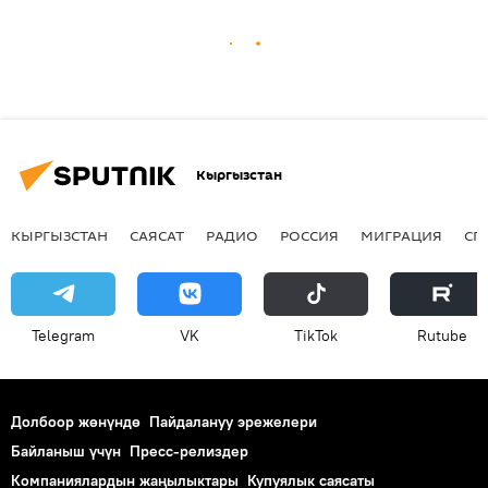
Кыргызстан
КЫРГЫЗСТАН
САЯСАТ
РАДИО
РОССИЯ
МИГРАЦИЯ
СП
Telegram
VK
ТikТоk
Rutube
Долбоор жөнүндө
Пайдалануу эрежелери
Байланыш үчүн
Пресс-релиздер
Компаниялардын жаңылыктары
Купуялык саясаты