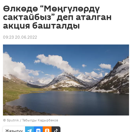
Өлкөдө “Мөңгүлөрдү
сактайбыз” деп аталган
акция башталды
09:23 20.06.2022
©
Sputnik / Табылды Кадырбеков
Жазылуу