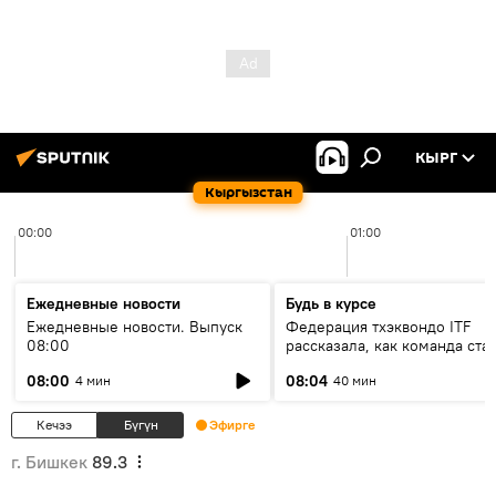
КЫРГ
Кыргызстан
00:00
01:00
Ежедневные новости
Будь в курсе
Ежедневные новости. Выпуск
Федерация тхэквондо ITF
08:00
рассказала, как команда ста
жертвой мошенников
08:00
08:04
4 мин
40 мин
Кечээ
Бүгүн
Эфирге
г. Бишкек
89.3