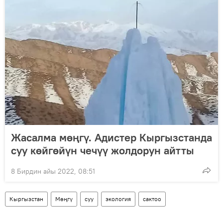
Жасалма мөңгү. Адистер Кыргызстанда
суу көйгөйүн чечүү жолдорун айтты
8 Бирдин айы 2022, 08:51
Кыргызстан
Мөңгү
суу
экология
сактоо