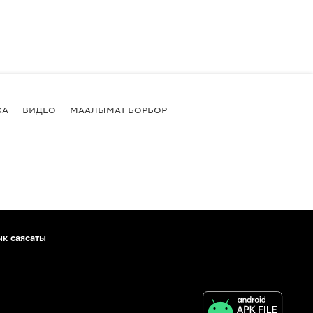
КА
ВИДЕО
МААЛЫМАТ БОРБОР
ык саясаты