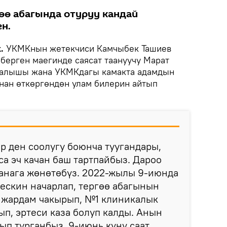
өө абагында отуруу кандай
н.
k.
УКМКнын жетекчиси Камчыбек Ташиев
ерген маегинде саясат таануучу Марат
 калышы жана УКМКдагы камакта адамдын
нан өткөргөндөн улам билерин айтып
р ден соолугу боюнча туугандары,
а эч качан баш тартпайбыз. Дароо
канага жөнөтөбүз. 2022-жылы 9-июнда
ескин начарлап, тергөө абагынын
 жардам чакырып, №1 клиникалык
п, эртеси каза болуп калды. Анын
лып турганбыз. 9-июнь күнү саат