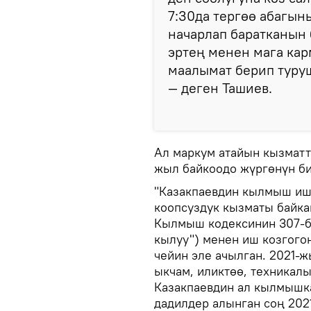
7:30да тергөө абагын
начарлап баратканын 
эртең менен мага ка
маалымат берип туруш
— деген Ташиев.
Ал маркум атайын кызматт
жыл байкоодо жүргөнүн би
"Казакпаевдин кылмыш иши
коопсуздук кызматы байк
Кылмыш кодексинин 307-б
кылуу") менен иш козгогон
чейин эле ачылган. 2021-
ыкчам, иликтөө, техникалы
Казакпаевдин ал кылмышк
дадилдер алынган соң 202