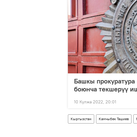
Башкы прокуратура
боюнча текшерүү и
10 Кулжа 2022, 20:01
Кыргызстан
Камчыбек Ташиев