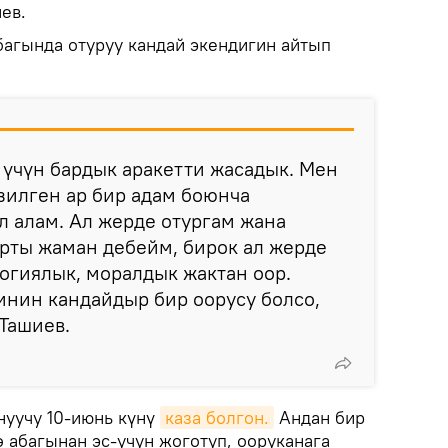
ев.
агында отуруу кандай экендигин айтып
у үчүн бардык аракетти жасадык. Мен
зилген ар бир адам боюнча
 алам. Ал жерде отургам жана
рты жаман дебейм, бирок ал жерде
огиялык, моралдык жактан оор.
инин кандайдыр бир оорусу болсо,
 Ташиев.
ануучу 10-июнь күнү
каза болгон.
Андан бир
 абагынан эс-учун жоготуп, ооруканага