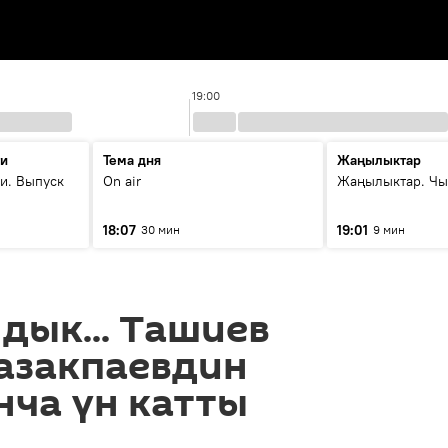
19:00
ти
Тема дня
Жаңылыктар
и. Выпуск
On air
Жаңылыктар. Чы
18:07
19:01
30 мин
9 мин
дык... Ташиев
азакпаевдин
ча үн катты