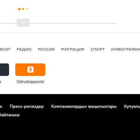
ЯСАТ
РАДИО
РОССИЯ
МИГРАЦИЯ
СПОРТ
ИНФОГРАФИ
e
Odnoklassniki
н
Пресс-релиздер
Компаниялардын жаңылыктары
Купуял
 байланыш