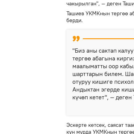
чакырылган", — деген Таши
Ташиев УКМКнын тергөө аб
берди.
"Биз аны сактап калу
тергөө абагына кирги
маалыматты оор кабыл
шарттарын билем. Ша
отуруу кишиге психол
Андыктан эгерде киш
күчөп кетет", — деген
Эскерте кетсек, саясат та
күн мурда УКМКнын тергөө