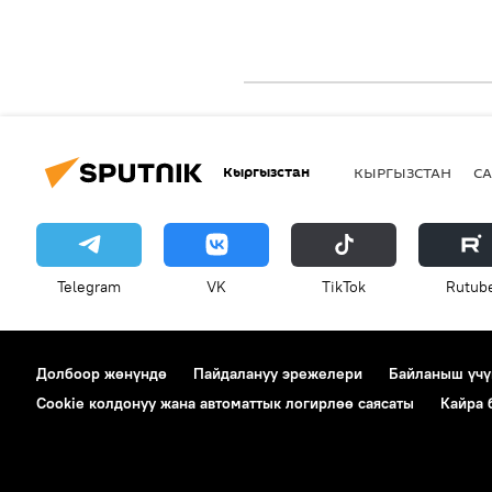
Кыргызстан
КЫРГЫЗСТАН
СА
Telegram
VK
ТikТоk
Rutub
Долбоор жөнүндө
Пайдалануу эрежелери
Байланыш үчү
Cookie колдонуу жана автоматтык логирлөө саясаты
Кайра