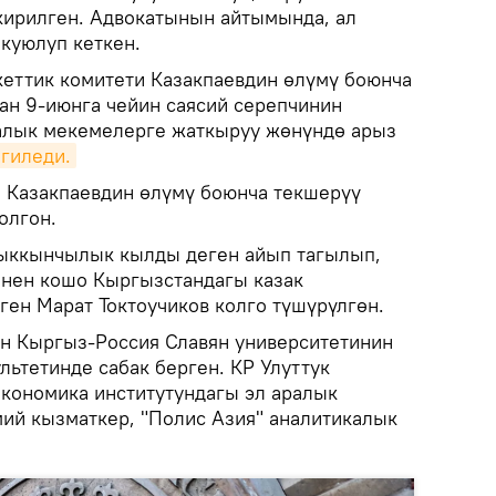
кирилген. Адвокатынын айтымында, ал
 куюлуп кеткен.
кеттик комитети Казакпаевдин өлүмү боюнча
дан 9-июнга чейин саясий серепчинин
алык мекемелерге жаткыруу жөнүндө арыз
гиледи.
 Казакпаевдин өлүмү боюнча текшерүү
олгон.
чыккынчылык кылды деген айып тагылып,
енен кошо Кыргызстандагы казак
ген Марат Токтоучиков колго түшүрүлгөн.
ин Кыргыз-Россия Славян университетинин
ьтетинде сабак берген. КР Улуттук
кономика институтундагы эл аралык
ий кызматкер, "Полис Азия" аналитикалык