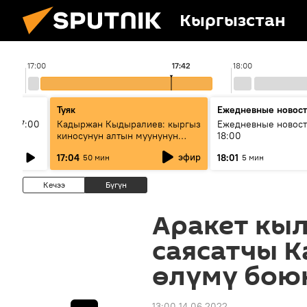
Кыргызстан
17:00
17:42
18:00
Туяк
Ежедневные новос
ыш 17:00
Кадыржан Кыдыралиев: кыргыз
Ежедневные новост
киносунун алтын муунунун
18:00
өкүлү
эфир
17:04
18:01
50 мин
5 мин
Кечээ
Бүгүн
Аракет кыл
саясатчы К
өлүмү боюн
13:00 14.06.2022