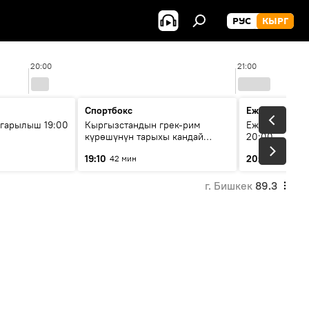
РУС
КЫРГ
20:00
21:00
Спортбокс
Ежедневные 
гарылыш 19:00
Кыргызстандын грек-рим
Ежедневные н
күрөшүнүн тарыхы кандай
20:00
башталган?
19:10
20:01
42 мин
5 мин
г. Бишкек
89.3