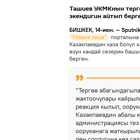
Ташиев УКМКнын терг
экендигин айтып берге
БИШКЕК, 14-июн. — Sputni
"Новые лица"
порталына б
Казакпаевдин каза болуп
өзүн кандай сезерин башы
берген.
"Тергөө абагындагыла
жактоочулары кайрылс
реакция кылып, оору
Казакпаевдин абалы к
администрациясы тез
ооруканага жаткырылы
ден соолугуна көз са