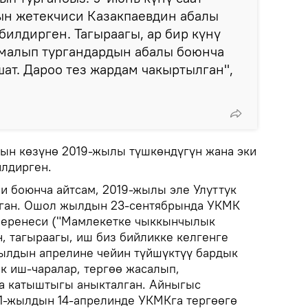
ын жетекчиси Казакпаевдин абалы
билдирген. Тагыраагы, ар бир күнү
рмалып тургандардын абалы боюнча
ат. Дароо тез жардам чакыртылган",
ын көзүнө 2019-жылы түшкөндүгүн жана эки
лдирген.
 боюнча айтсам, 2019-жылы эле Улуттук
аган. Ошол жылдын 23-сентябрында УКМК
еренеси ("Мамлекетке чыккынчылык
, тагыраагы, иш биз бийликке келгенге
жылдын апрелине чейин түйшүктүү бардык
к иш-чаралар, тергөө жасалып,
а катыштыгы аныкталган. Айныгыс
1-жылдын 14-апрелинде УКМКга тергөөгө