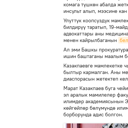
комага түшкөн абалда жет
инсульт алып, мээсине кан
Улуттук коопсуздук мамле
билдирүү таратып, 19-май
адвокаттары аны медицин
менен кайрылбаганын
бел
Ал эми Башкы прокуратура
ишин баштаганы маалым б
Казакпаевге мамлекетке 
былтыр кармалган. Аны м
диаспорасын жетектеп кел
Марат Казакпаев буга чей
эл аралык мамилелер факул
илимдер академиясынын Э
көйгөйлөр бөлүмүндө илим
борборунда адис болгон.