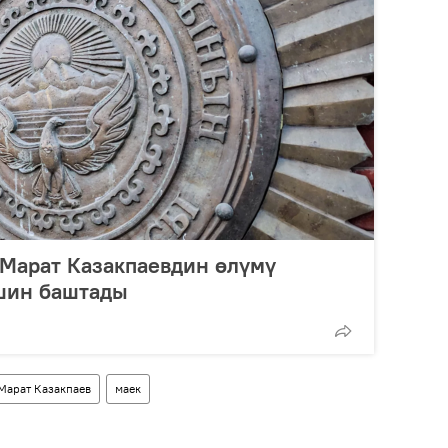
 Марат Казакпаевдин өлүмү
шин баштады
Марат Казакпаев
маек