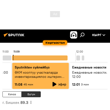
КЫРГ
Кыргызстан
11:00
11:09
12:00
Sputnikteн сүйлөйбүз
Ежедневные новости
11:00
ӨКМ кооптуу участкаларда
Ежедневные новости. 
инвентаризациялоо иштерин
12:00
жүргүзүүдө — иш кайсы этапта?
эфир
11:08
12:01
45 мин
3 мин
Кечээ
Бүгүн
г. Бишкек
89.3