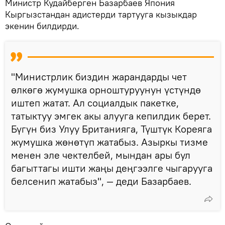
Министр Кудайберген Базарбаев Япония
Кыргызстандан адистерди тартууга кызыкдар
экенин билдирди.
"Министрлик биздин жарандарды чет
өлкөгө жумушка орноштуруунун үстүндө
иштеп жатат. Ал социалдык пакетке,
татыктуу эмгек акы алууга кепилдик берет.
Бүгүн биз Улуу Британияга, Түштүк Кореяга
жумушка жөнөтүп жатабыз. Азыркы тизме
менен эле чектелбей, мындан ары бул
багыттагы ишти жаңы деңгээлге чыгарууга
белсенип жатабыз", — деди Базарбаев.