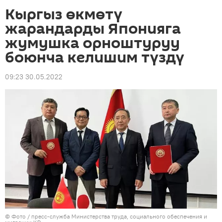
Кыргыз өкмөтү
жарандарды Японияга
жумушка орноштуруу
боюнча келишим түздү
09:23 30.05.2022
© Фото / пресс-служба Министерства труда, социального обеспечения и