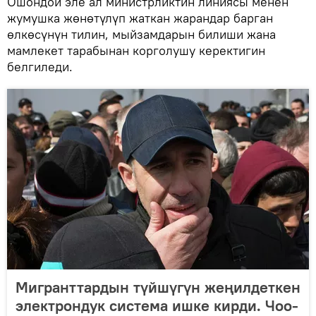
Ошондой эле ал министрликтин линиясы менен
жумушка жөнөтүлүп жаткан жарандар барган
өлкөсүнүн тилин, мыйзамдарын билиши жана
мамлекет тарабынан корголушу керектигин
белгиледи.
Мигранттардын түйшүгүн жеңилдеткен
электрондук система ишке кирди. Чоо-