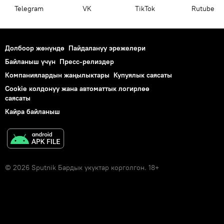
Telegram
VK
ТikТоk
Rutube
Долбоор жөнүндө
Пайдалануу эрежелери
Байланыш үчүн
Пресс-релиздер
Компаниялардын жаңылыктары
Купуялык саясаты
Cookie колдонуу жана автоматтык логирлөө
саясаты
Кайра байланыш
© 2026 Sputnik Бардык укуктар корголгон. 18+