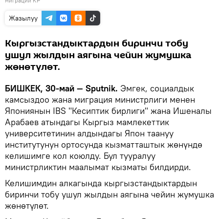
миграции КР
Жазылуу
Кыргызстандыктардын биринчи тобу
ушул жылдын аягына чейин жумушка
жөнөтүлөт.
БИШКЕК, 30-май — Sputnik.
Эмгек, социалдык
камсыздоо жана миграция министрлиги менен
Япониянын IBS "Кесиптик бирлиги" жана Ишеналы
Арабаев атындагы Кыргыз мамлекеттик
университетинин алдындагы Япон таануу
институтунун ортосунда кызматташтык жөнүндө
келишимге кол коюлду. Бул тууралуу
министрликтин маалымат кызматы билдирди.
Келишимдин алкагында кыргызстандыктардын
биринчи тобу ушул жылдын аягына чейин жумушка
жөнөтүлөт.