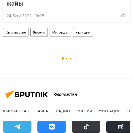
жайы
24 Бугу 2022, 19:05
Кыргызстан
Япония
Миграция
келишим
Кыргызстан
КЫРГЫЗСТАН
САЯСАТ
РАДИО
РОССИЯ
МИГРАЦИЯ
СП