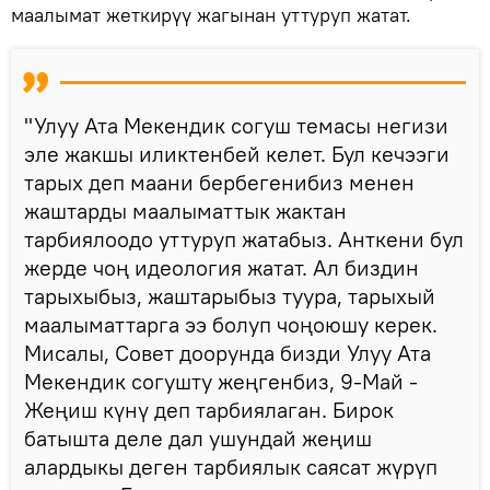
маалымат жеткирүү жагынан уттуруп жатат.
"Улуу Ата Мекендик согуш темасы негизи
эле жакшы иликтенбей келет. Бул кечээги
тарых деп маани бербегенибиз менен
жаштарды маалыматтык жактан
тарбиялоодо уттуруп жатабыз. Анткени бул
жерде чоң идеология жатат. Ал биздин
тарыхыбыз, жаштарыбыз туура, тарыхый
маалыматтарга ээ болуп чоңоюшу керек.
Мисалы, Совет доорунда бизди Улуу Ата
Мекендик согушту жеңгенбиз, 9-Май -
Жеңиш күнү деп тарбиялаган. Бирок
батышта деле дал ушундай жеңиш
алардыкы деген тарбиялык саясат жүрүп