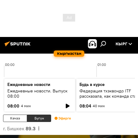
КЫРГ
Кыргызстан
00:00
01:00
Ежедневные новости
Будь в курсе
Ежедневные новости. Выпуск
Федерация тхэквондо ITF
08:00
рассказала, как команда ста
жертвой мошенников
08:00
08:04
4 мин
40 мин
Кечээ
Бүгүн
Эфирге
г. Бишкек
89.3