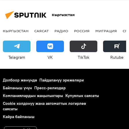
Кыргызстан
КЫРГЫЗСТАН
САЯСАТ
РАДИО
РОССИЯ
МИГРАЦИЯ
СП
Telegram
VK
ТikТоk
Rutube
Долбоор жөнүндө
Пайдалануу эрежелери
Байланыш үчүн
Пресс-релиздер
Компаниялардын жаңылыктары
Купуялык саясаты
Cookie колдонуу жана автоматтык логирлөө
саясаты
Кайра байланыш