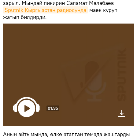
зарыл. Мындай пикирин Саламат Малабаев
Sputnik Кыргызстан радиосунда
маек куруп
жатып билдирди.
01:35
Анын айтымында, өлкө аталган темада жаштарды