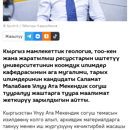
©
Sputnik / Табылды Кадырбеков
Жазылуу
Кыргыз мамлекеттик геология, тоо-кен
жана жаратылыш ресурстарын иштетүү
университетинин коомдук илимдер
кафедрасынын ага мугалими, тарых
илимдеринин кандидаты Саламат
Малабаев Улуу Ата Мекендик согуш
тууралуу жаштарга туура маалымат
жеткирүү зарылдыгын айтты.
Кыргызстан Улуу Ата Мекендик согуш темасын
изилдөөнү колго алып, архивдик материалдарга
таянуу менен иш жүргүзүүнү кечиктирбей жасашы