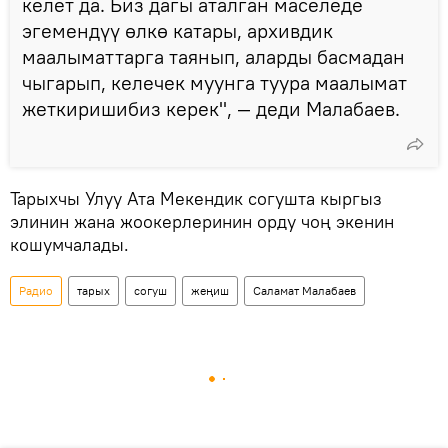
келет да. Биз дагы аталган маселеде
эгемендүү өлкө катары, архивдик
маалыматтарга таянып, аларды басмадан
чыгарып, келечек муунга туура маалымат
жеткиришибиз керек", — деди Малабаев.
Тарыхчы Улуу Ата Мекендик согушта кыргыз
элинин жана жоокерлеринин орду чоң экенин
кошумчалады.
Радио
тарых
согуш
жеңиш
Саламат Малабаев