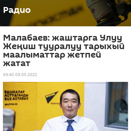
Радио
Малабаев: жаштарга Улуу
Жеңиш тууралуу тарыхый
маалыматтар жетпей
жатат
09:40 09.05.2022