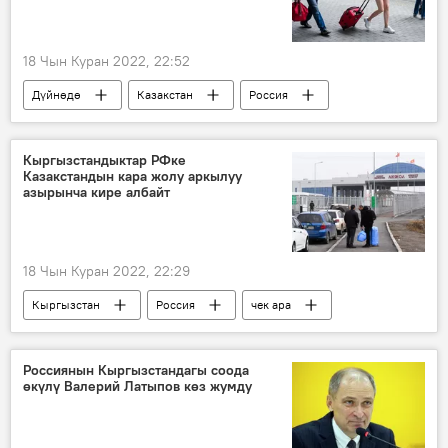
18 Чын Куран 2022, 22:52
Дүйнөдө
Казакстан
Россия
темир жол
каттам
билет
Кыргызстандыктар РФке
Казакстандын кара жолу аркылуу
азырынча кире албайт
18 Чын Куран 2022, 22:29
Кыргызстан
Россия
чек ара
Казакстан
кара
жол
коронавирус
Россиянын Кыргызстандагы соода
өкүлү Валерий Латыпов көз жумду