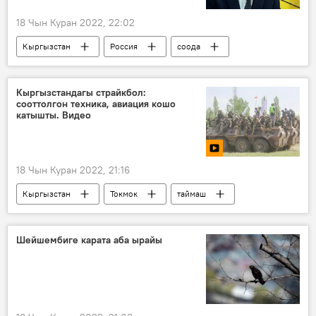
18 Чын Куран 2022, 22:02
Кыргызстан
Россия
соода
өкүл
Валерий Латыпов
Кыргызстандагы страйкбол:
сооттолгон техника, авиация кошо
катышты. Видео
18 Чын Куран 2022, 21:16
Кыргызстан
Токмок
таймаш
Видео
страйкбол
Шейшембиге карата аба ырайы