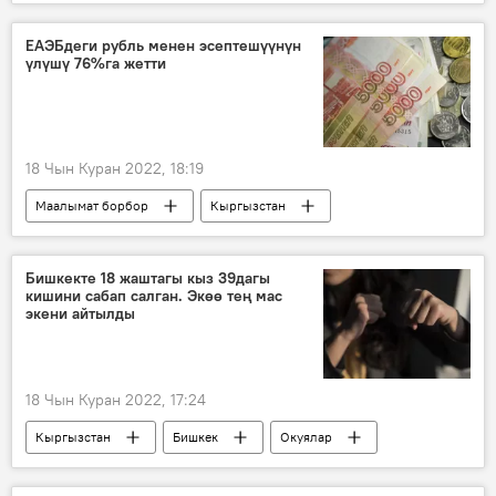
Алымкадыр Бейшеналиев
клиника
курулуш
Видео
ЕАЭБдеги рубль менен эсептешүүнүн
үлүшү 76%га жетти
18 Чын Куран 2022, 18:19
Маалымат борбор
Кыргызстан
Евразиялык экономикалык биримдик
пошлина
доллар
рубль
Бишкекте 18 жаштагы кыз 39дагы
кишини сабап салган. Экөө тең мас
экени айтылды
18 Чын Куран 2022, 17:24
Кыргызстан
Бишкек
Окуялар
милиция
сабоо