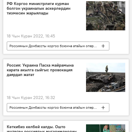
РФ Коргоо министрлиги курман
болгон украиналык аскерлердин
тизмесин жарыялады
18 Чын Куран 2022, 16:45
Россиянын Донбассты коргоо боюнча атайын операциясы
Россия
Украина
атайын операция
жоокер
Куралдуу күчтөр
жоготуу
Россия: Украина Пасха майрамына
карата акылга сыйгыс провокация
даярдап жатат
18 Чын Куран 2022, 16:32
Россиянын Донбассты коргоо боюнча атайын операциясы
Россия
Украина
Батыш
пасха
чагымчыл
Кеткибиз келбей калды. Ошто
иштеген россиялык мугалимдердин