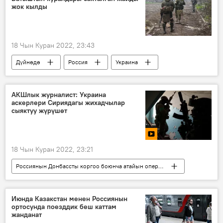
жок кылды
18 Чын Куран 2022, 23:43
Дүйнөдө
Россия
Украина
курал-жарак
ракета
сокку
Россиянын Донбассты коргоо боюнча атайын операциясы
АКШлык журналист: Украина
аскерлери Сириядагы жихадчылар
сыяктуу жүрүшөт
18 Чын Куран 2022, 23:21
Россиянын Донбассты коргоо боюнча атайын операциясы
Дүйнөдө
Украина
репортаж
Аскер
баш
өлүм
Видео
Июнда Казакстан менен Россиянын
ортосунда поезддик беш каттам
жанданат