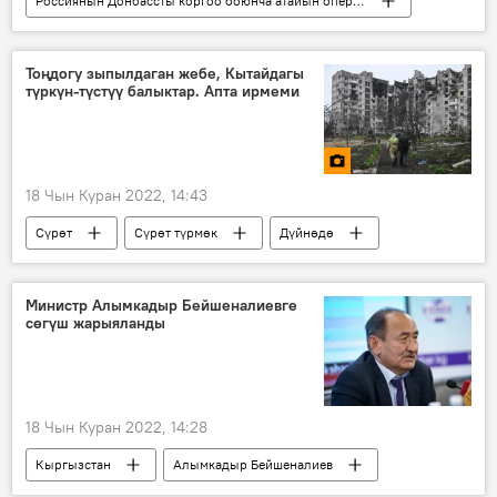
Россиянын Донбассты коргоо боюнча атайын операциясы
Дүйнөдө
Рамзан Кадыров
Владимир Зеленский
Жо Байден
Тоңдогу зыпылдаган жебе, Кытайдагы
түркүн-түстүү балыктар. Апта ирмеми
Украина
АКШ
комментарий
18 Чын Куран 2022, 14:43
Сүрөт
Сүрөт түрмөк
Дүйнөдө
Кыргызстан
апта ирмеми
Россия
Украина
Министр Алымкадыр Бейшеналиевге
сөгүш жарыяланды
18 Чын Куран 2022, 14:28
Кыргызстан
Алымкадыр Бейшеналиев