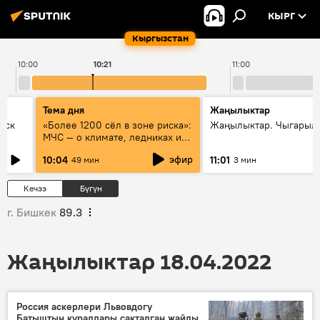
КЫРГ
Кыргызстан
10:00
10:21
11:00
Тема дня
Жаңылыктар
уск
«Более 1200 сёл в зоне риска»:
Жаңылыктар. Чыгарылы
МЧС — о климате, ледниках и
системе оповещения
эфир
10:04
11:01
49 мин
3 мин
населения
Кечээ
Бүгүн
г. Бишкек
89.3
Жаңылыктар 18.04.2022
Россия аскерлери Львовдогу
Батыштын куралдары сакталган жайды