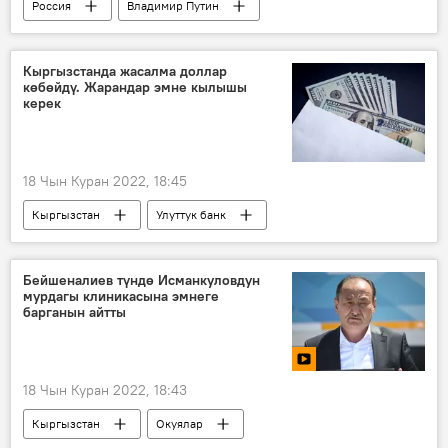
Россия
Владимир Путин
санкциялар
Экономика
Кыргызстанда жасалма доллар
көбөйдү. Жарандар эмне кылышы
керек
18 Чын Куран 2022, 18:45
Кыргызстан
Улуттук банк
чет элдик валюта
доллар
жасалма
кылмыш
милиция
Бейшеналиев түндө Исманкуловдун
мурдагы клиникасына эмнеге
барганын айтты
18 Чын Куран 2022, 18:43
Кыргызстан
Окуялар