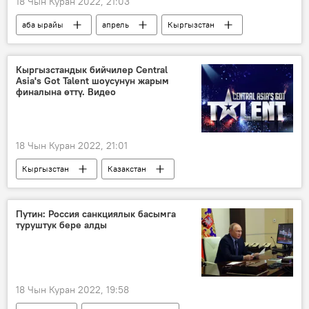
18 Чын Куран 2022, 21:03
аба ырайы
апрель
Кыргызстан
Кыргызстандык бийчилер Central
Asia's Got Talent шоусунун жарым
финалына өттү. Видео
18 Чын Куран 2022, 21:01
Кыргызстан
Казакстан
Тажикстан
Өзбекстан
Central Asia Got Talent
добуш берүү
Путин: Россия санкциялык басымга
туруштук бере алды
Видео
18 Чын Куран 2022, 19:58