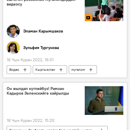
видеосу
Эламан Карымшаков
Зульфия Тургунова
18 Чын Куран 2022, 16:01
Видео
Кыргызстан
мугалим
Ош
Россия
окуучу
билим берүү
Он жылдап күтпөйбүз! Рамзан
Кадыров Зеленскийге кайрылды
18 Чын Куран 2022, 15:20