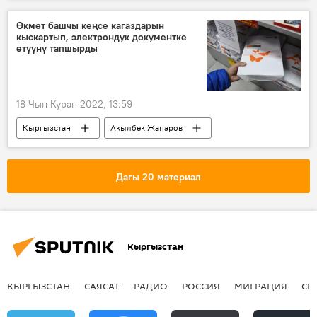
сөгүш
Министрлер кабинети
Өкмөт башчы кеңсе кагаздарын
кыскартып, электрондук документке
өтүүнү тапшырды
18 Чын Куран 2022, 13:59
Кыргызстан
Акылбек Жапаров
кагаз
электрондук документ
Дагы 20 материал
Кыргызстан
КЫРГЫЗСТАН
САЯСАТ
РАДИО
РОССИЯ
МИГРАЦИЯ
СП