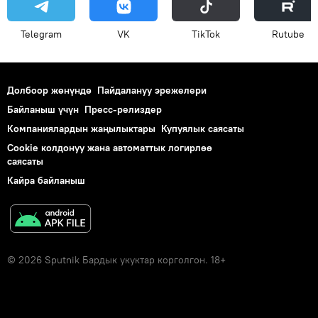
Telegram
VK
ТikТоk
Rutube
Долбоор жөнүндө
Пайдалануу эрежелери
Байланыш үчүн
Пресс-релиздер
Компаниялардын жаңылыктары
Купуялык саясаты
Cookie колдонуу жана автоматтык логирлөө
саясаты
Кайра байланыш
© 2026 Sputnik Бардык укуктар корголгон. 18+