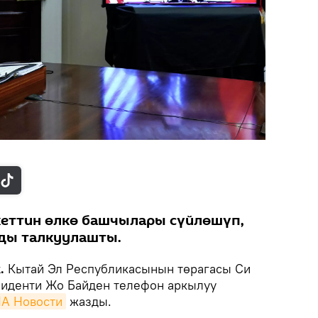
кеттин өлкө башчылары сүйлөшүп,
ды талкуулашты.
k.
Кытай Эл Республикасынын төрагасы Си
иденти Жо Байден телефон аркылуу
А Новости
жазды.