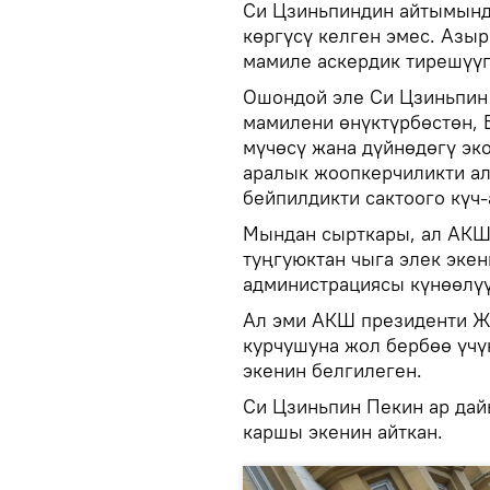
Си Цзиньпиндин айтымынд
көргүсү келген эмес. Азы
мамиле аскердик тирешүүг
Ошондой эле Си Цзиньпин 
мамилени өнүктүрбөстөн, 
мүчөсү жана дүйнөдөгү эк
аралык жоопкерчиликти а
бейпилдикти сактоого күч
Мындан сырткары, ал АКШ
туңгуюктан чыга элек эке
администрациясы күнөөлүү
Ал эми АКШ президенти Ж
курчушуна жол бербөө үчү
экенин белгилеген.
Си Цзиньпин Пекин ар дай
каршы экенин айткан.