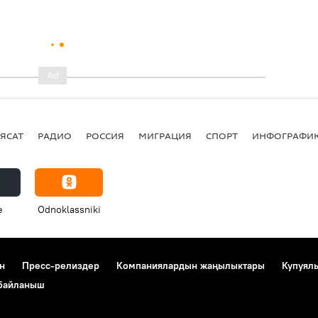
ЯСАТ
РАДИО
РОССИЯ
МИГРАЦИЯ
СПОРТ
ИНФОГРАФИ
e
Odnoklassniki
н
Пресс-релиздер
Компаниялардын жаңылыктары
Купуял
 байланыш