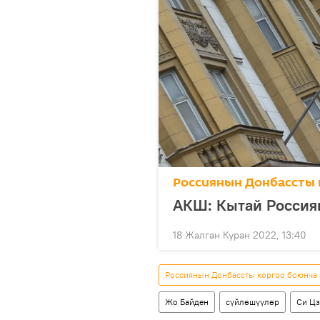
Россиянын Донбассты 
АКШ: Кытай Россиян
18 Жалган Куран 2022, 13:40
Россиянын Донбассты коргоо боюнча
Жо Байден
сүйлөшүүлөр
Си Ц