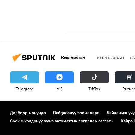
Кыргызстан
КЫРГЫЗСТАН
СА
Telegram
VK
ТikТоk
Rutub
Долбоор жөнүндө
Пайдалануу эрежелери
Байланыш үчү
Cookie колдонуу жана автоматтык логирлөө саясаты
Кайра