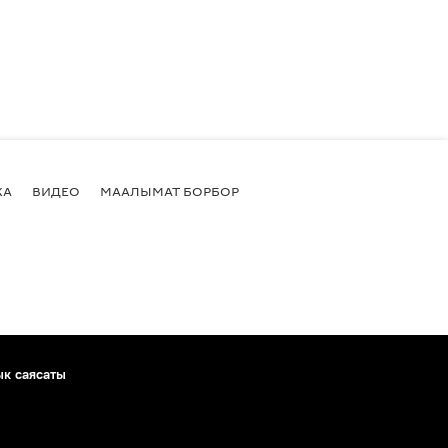
КА
ВИДЕО
МААЛЫМАТ БОРБОР
ык саясаты