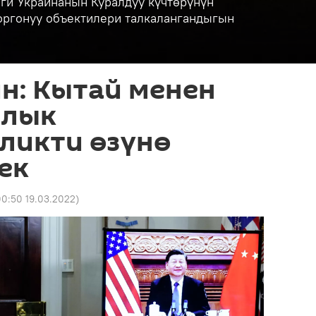
ги Украинанын Куралдуу күчтөрүнүн
коргонуу объектилери талкалангандыгын
н: Кытай менен
алык
ликти өзүнө
ек
00:50 19.03.2022
)