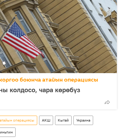
коргоо боюнча атайын операциясы
ы колдосо, чара көрөбүз
 атайын операциясы
АКШ
Кытай
Украина
зиньпин