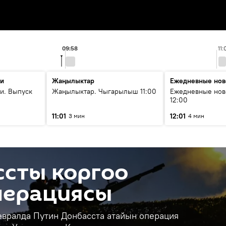
09:58
11:
ти
Жаңылыктар
Ежедневные нов
и. Выпуск
Жаңылыктар. Чыгарылыш 11:00
Ежедневные нов
12:00
11:01
12:01
3 мин
4 мин
ссты коргоо
перациясы
евралда Путин Донбасста атайын операция