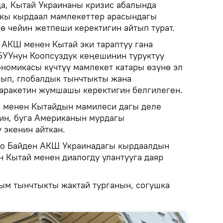
а, Кытай Украинаны кризис абалында
ркы кырдаал мамлекеттер арасындагы
ө чейин жетпеши керектигин айтып турат.
АКШ менен Кытай эки тараптуу гана
БУУнун Коопсуздук кеңешинин туруктуу
ономикасы күчтүү мамлекет катары өзүнө эл
лып, глобалдык тынчтыкты жана
-аракетин жумшашы керектигин белгилеген.
 менен Кытайдын мамилеси дагы деле
нин, буга Американын мурдагы
 экенин айткан.
о Байден АКШ Украинадагы кырдаалдын
н Кытай менен диалогду улантууга даяр
ым тынчтыкты жактай турганын, согушка