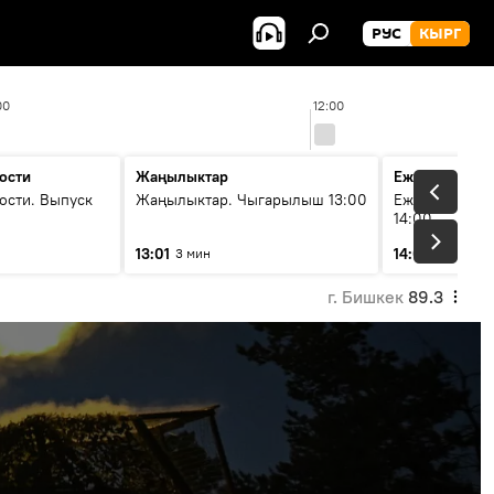
РУС
КЫРГ
00
12:00
ости
Жаңылыктар
Ежедневные 
ости. Выпуск
Жаңылыктар. Чыгарылыш 13:00
Ежедневные н
14:00
13:01
14:01
3 мин
3 мин
г. Бишкек
89.3