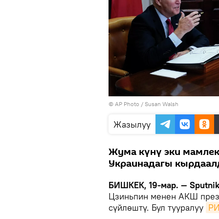
©
AP Photo
/ Susan Walsh
Жазылуу
Жума күнү эки мамле
Украинадагы кырдаал
БИШКЕК, 19-мар. — Sputni
Цзиньпин менен АКШ през
сүйлөштү. Бул тууралуу
РИ