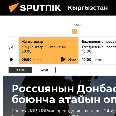
Кыргызстан
00
09:00
лько
Жаңылыктар
Ежедневные новос
кий бум
Жаңылыктар. Чыгарылыш
Ежедневные новост
09:00
10:00
му и как
эфир
09:00
10:00
4 мин
4 мин
Кечээ
Бүгүн
Россиянын Донба
боюнча атайын о
Россия ДЭР, ЛЭРдин эркиндигин тааныды. 24-ф