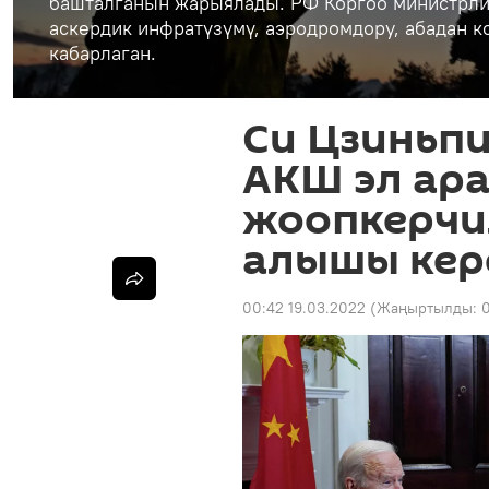
башталганын жарыялады. РФ Коргоо министрли
аскердик инфратүзүмү, аэродромдору, абадан 
кабарлаган.
Си Цзиньпи
АКШ эл ар
жоопкерчи
алышы кер
00:42 19.03.2022
(Жаңыртылды: