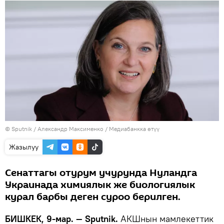
©
Sputnik
/ Александр Максименко
/
Медиабанкка өтүү
Жазылуу
Сенаттагы отурум учурунда Нуландга
Украинада химиялык же биологиялык
курал барбы деген суроо берилген.
БИШКЕК, 9-мар. — Sputnik.
АКШнын мамлекеттик