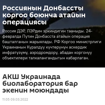
Россиянын Донбассты
коргоо боюнча атайын
операциясы
Россия ДЭР, ЛЭРдин эркиндигин тааныды. 24-
февралда Путин Донбасста атайын операция
башталганын жарыялады. РФ Коргоо министрлиги
Украинанын Куралдуу күчтөрүнүн аскердик
инфратүзүмү, аэродромдору, абадан коргонуу
объектилери талкалангандыгын кабарлаган.
АКШ Украинада
биолаборатория бар
экенин моюндады
11:05 09.03.2022