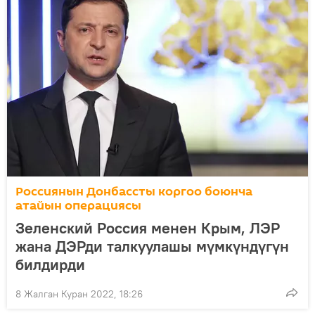
Россиянын Донбассты коргоо боюнча
атайын операциясы
Зеленский Россия менен Крым, ЛЭР
жана ДЭРди талкуулашы мүмкүндүгүн
билдирди
8 Жалган Куран 2022, 18:26