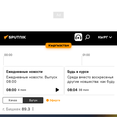
КЫРГ
Кыргызстан
00:00
01:00
Ежедневные новости
Будь в курсе
Ежедневные новости. Выпуск
Среда вместо воскресенья и
08:00
другие новшества: как будут
проходить выборы в КР?
08:00
08:04
4 мин
38 мин
Кечээ
Бүгүн
Эфирге
г. Бишкек
89.3