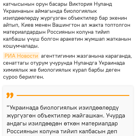
катчысынын орун басары Виктория Нуланд
Украинанын аймагында биологиялык
изилдөөлөрдү жүргүзгөн объектилер бар экенин
айтып, Киев менен Вашингтон ал жакта топтолгон
материалдардын Россиянын колуна тийип
калбашы үчүш болгон аракетин жумшап жатканын
кошумчалады.
РИА Новости
агенттигинин жазганына караганда,
сенаттагы отурум учурунда Нуландга Украинада
химиялык же биологиялык курал барбы деген
суроо берилген.
"Украинада биологиялык изилдөөлөрдү
жүргүзгөн объектилер жайгашкан. Учурда
андагы изилдөөдөн өткөн материалдар
Россиянын колуна тийип калбасын деп