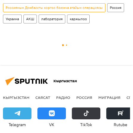
Россиянын Донбассты коргоо боюнча атайын операциясы
Россия
Украина
АКШ
лаборатория
каржылоо
Кыргызстан
КЫРГЫЗСТАН
САЯСАТ
РАДИО
РОССИЯ
МИГРАЦИЯ
СП
Telegram
VK
ТikТоk
Rutube