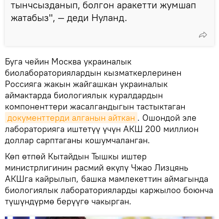
тынчсызданып, болгон аракетти жумшап
жатабыз", — деди Нуланд.
Буга чейин Москва украиналык
биолабораториялардын кызматкерлеринен
Россияга жакын жайгашкан украиналык
аймактарда биологиялык куралдардын
компоненттери жасалгандыгын тастыктаган
документтерди алганын айткан
. Ошондой эле
лабораторияга иштетүү үчүн АКШ 200 миллион
доллар сарптаганы кошумчаланган.
Көп өтпөй Кытайдын Тышкы иштер
министрлигинин расмий өкүлү Чжао Лизцянь
АКШга кайрылып, башка мамлекеттин аймагында
биологиялык лабораторияларды каржылоо боюнча
түшүндүрмө берүүгө чакырган.