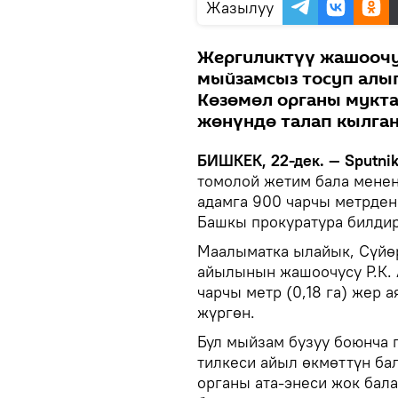
Жазылуу
Жергиликтүү жашоочу
мыйзамсыз тосуп алып
Көзөмөл органы мукта
жөнүндө талап кылган
БИШКЕК, 22-дек. — Sputni
томолой жетим бала менен
адамга 900 чарчы метрден
Башкы прокуратура билдир
Маалыматка ылайык, Сүйөр
айылынын жашоочусу Р.К.
чарчы метр (0,18 га) жер
жүргөн.
Бул мыйзам бузуу боюнча 
тилкеси айыл өкмөттүн ба
органы ата-энеси жок бал