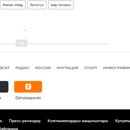
Жалал-Абад
Токтогул
жер тилкеси
ЯСАТ
РАДИО
РОССИЯ
МИГРАЦИЯ
СПОРТ
ИНФОГРАФИ
e
Odnoklassniki
н
Пресс-релиздер
Компаниялардын жаңылыктары
Купуял
 байланыш