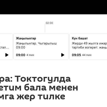
02:00
Жаңылыктар
Күн башат
F
Жаңылыктар. Чыгарылыш
Жерди 49 жылга ижар
стала
09:00
тартиби өзгөрөт: жаңы
эмнени көздөйт?
09:00
09:05
4 мин
44 мин
ра: Токтогулда
етим бала менен
мга жер тилке