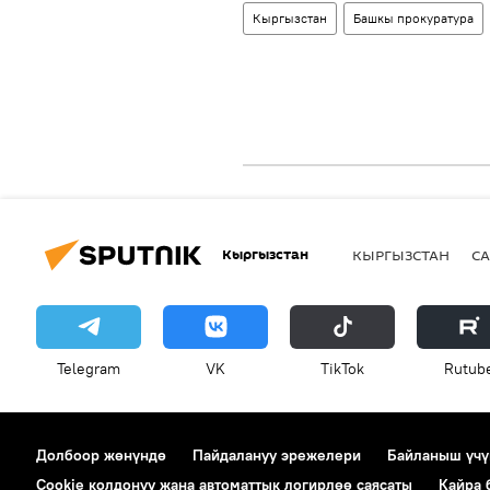
Кыргызстан
Башкы прокуратура
Кыргызстан
КЫРГЫЗСТАН
СА
Telegram
VK
ТikТоk
Rutub
Долбоор жөнүндө
Пайдалануу эрежелери
Байланыш үчү
Cookie колдонуу жана автоматтык логирлөө саясаты
Кайра