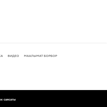
КА
ВИДЕО
МААЛЫМАТ БОРБОР
ык саясаты