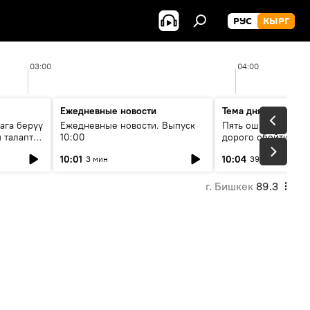
РУС
КЫРГ
03:00
04:00
Ежедневные новости
Тема дня
ага берүү
Ежедневные новости. Выпуск
Пять ошибок котор
 талаптар
10:00
дорого обойтись п
жилья
10:01
10:04
3 мин
39 мин
г. Бишкек
89.3