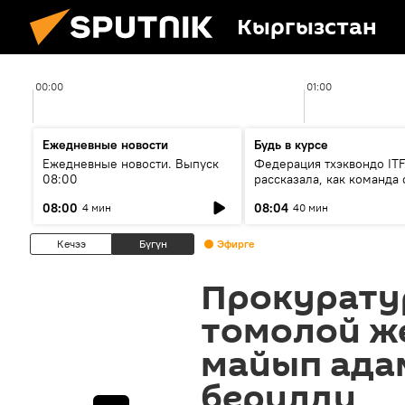
Кыргызстан
00:00
01:00
Ежедневные новости
Будь в курсе
Ежедневные новости. Выпуск
Федерация тхэквондо IT
08:00
рассказала, как команда 
жертвой мошенников
08:00
08:04
4 мин
40 мин
Кечээ
Бүгүн
Эфирге
Прокурату
томолой ж
майып ада
берилди