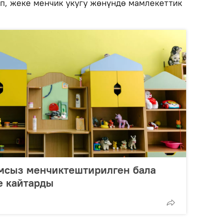
п, жеке менчик укугу жөнүндө мамлекеттик
мсыз менчиктештирилген бала
е кайтарды