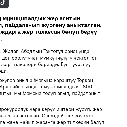
 муниципалдык жер аянтын
, пайдаланып жүргөнү аныкталган.
ждарга жер тилкесин бөлүп берүү
.
k.
Жалал-Абаддын Токтогул районунда
 ден соолугунан мүмкүнчүлүгү чектелген
 жер тилкелери берилди. Бул тууралуу
ди.
кулов айыл аймагына караштуу Торкен
 Арал айылындагы муниципалдык 1 800
 аянтын мыйзамсыз тосуп алып, пайдаланып
прокурордук чара көрүү иштери жүрүп, жер
лансына алынган. Ошондой эле көзөмөл
ага жана майып жаранга жер тилкесин бөлүп