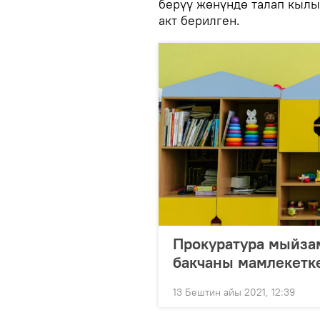
берүү жөнүндө талап кылы
акт берилген.
Прокуратура мыйза
бакчаны мамлекетк
13 Бештин айы 2021, 12:39