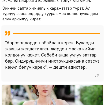
жаманы циррозго кабылышы толук ыктымал.
Экинчи сапта химиялык каражаттар турат. Ал
түрдүү аэрозолдорду туура эмес колдонууда дем
алуу аркылуу кирет.
"Аэрозолдордон абайлаш керек. Буларды
жакшы желдетилген жерден маска кийип
колдонуу кажет. Себеби анда уулуу заттар
бар. Өндүрүшчүнүн инструкциясына сөзсүз
көңүл бөлүү керек", — дешти адистер.