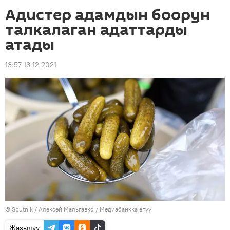
Адистер адамдын боорун
талкалаган адаттарды
атады
13:57 13.12.2021
©
Sputnik
/ Алексей Мальгавко
/
Медиабанкка өтүү
Жазылуу