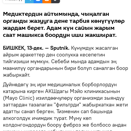
Медиктердин айтымында, чыңалган
органды жазууга дене тарбия көнүгүүлөр
жардам берет. Адам күн сайын жарым
саат машыкса боордун иши жакшырат.
БИШКЕК, 13-дек. — Sputnik.
Күнүмдүк жасалган
айрым аракеттер ден соолукка кесепетин
тийгизиши мүмкүн. Себеби мында адамдын эң
маанилүү органдарынын бири болуп саналган боор
жабыркайт.
Дүйнөдөгү эң ири медициналык борборлордун
катарына кирген АКШдагы Мэйо клиникасынын
(Mayo Clinic) изилдөөчүлөрү организмди зыяндуу
заттардан тазалаган "фильтрди" жабыркаткан жети
адатты санап берген. Тизменин сап башында
алкоголдук ичимдик турат. Муну көп
колдонгондордун боору фиброз же болбосо андан