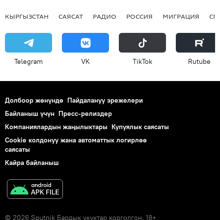
КЫРГЫЗСТАН
САЯСАТ
РАДИО
РОССИЯ
МИГРАЦИЯ
СП
Telegram
VK
ТikТоk
Rutube
Долбоор жөнүндө
Пайдалануу эрежелери
Байланыш үчүн
Пресс-релиздер
Компаниялардын жаңылыктары
Купуялык саясаты
Cookie колдонуу жана автоматтык логирлөө
саясаты
Кайра байланыш
© 2026 Sputnik Бардык укуктар корголгон. 18+