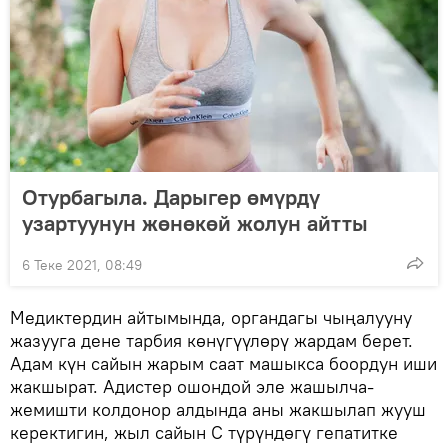
Отурбагыла. Дарыгер өмүрдү
узартуунун жөнөкөй жолун айтты
6 Теке 2021, 08:49
Медиктердин айтымында, органдагы чыңалууну
жазууга дене тарбия көнүгүүлөрү жардам берет.
Адам күн сайын жарым саат машыкса боордун иши
жакшырат. Адистер ошондой эле жашылча-
жемишти колдонор алдында аны жакшылап жууш
керектигин, жыл сайын С түрүндөгү гепатитке