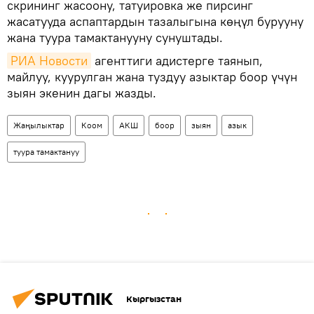
скрининг жасоону, татуировка же пирсинг
жасатууда аспаптардын тазалыгына көңүл бурууну
жана туура тамактанууну сунуштады.
РИА Новости
агенттиги адистерге таянып,
майлуу, куурулган жана туздуу азыктар боор үчүн
зыян экенин дагы жазды.
Жаңылыктар
Коом
АКШ
боор
зыян
азык
туура тамактануу
Кыргызстан