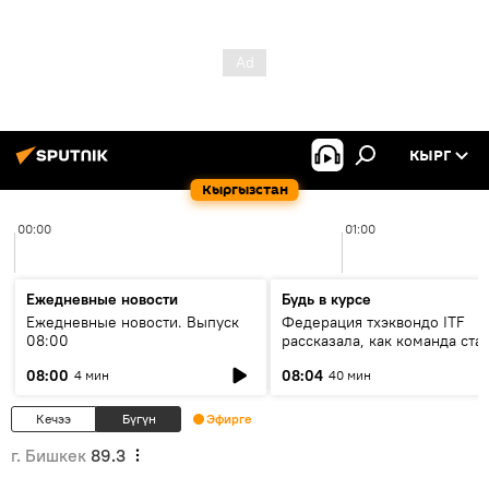
КЫРГ
Кыргызстан
00:00
01:00
Ежедневные новости
Будь в курсе
Ежедневные новости. Выпуск
Федерация тхэквондо ITF
08:00
рассказала, как команда ста
жертвой мошенников
08:00
08:04
4 мин
40 мин
Кечээ
Бүгүн
Эфирге
г. Бишкек
89.3