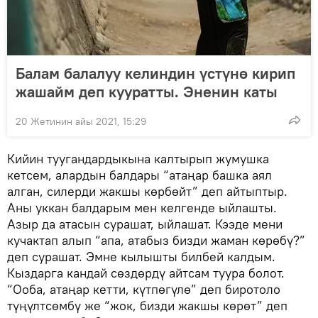
Балам балалуу келиндин үстүнө кирип
жашайм деп кууратты. Эненин каты
20 Жетинин айы 2021, 15:29
Кийин туугандардыкына калтырып жумушка
кетсем, алардын балдары “атаңар башка аял
алган, силерди жакшы көрбөйт” деп айтыптыр.
Аны уккан балдарым мен келгенде ыйлашты.
Азыр да атасын сурашат, ыйлашат. Кээде мени
кучактап алып “апа, атабыз бизди жаман көрөбү?”
деп сурашат. Эмне кылышты билбей калдым.
Кыздарга кандай сөздөрдү айтсам туура болот.
“Ооба, атаңар кетти, күтпөгүлө” деп биротоло
түңүлтсөмбү же “жок, бизди жакшы көрөт” деп