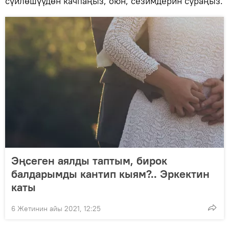
сүйлөшүүдөн качпаңыз, оюн, сезимдерин сураңыз.
Эңсеген аялды таптым, бирок
балдарымды кантип кыям?.. Эркектин
каты
6 Жетинин айы 2021, 12:25