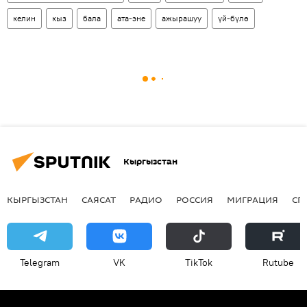
келин
кыз
бала
ата-эне
ажырашуу
үй-бүлө
Кыргызстан
КЫРГЫЗСТАН
САЯСАТ
РАДИО
РОССИЯ
МИГРАЦИЯ
СП
Telegram
VK
ТikТоk
Rutube