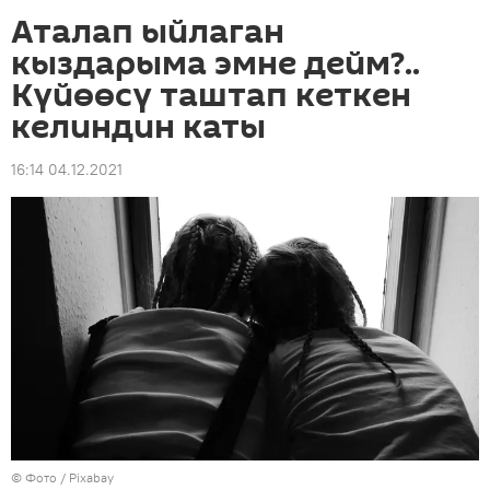
Аталап ыйлаган
кыздарыма эмне дейм?..
Күйөөсү таштап кеткен
келиндин каты
16:14 04.12.2021
© Фото / Pixabay