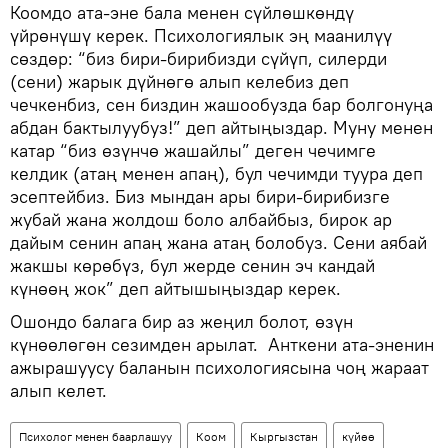
Коомдо ата-эне бала менен сүйлөшкөндү
үйрөнүшү керек. Психологиялык эң маанилүү
сөздөр: “биз бири-бирибизди сүйүп, силерди
(сени) жарык дүйнөгө алып келебиз деп
чечкенбиз, сен биздин жашообузда бар болгонуңа
абдан бактылуубуз!” деп айтыңыздар. Муну менен
катар “биз өзүнчө жашайлы” деген чечимге
келдик (атаң менен апаң), бул чечимди туура деп
эсептейбиз. Биз мындан ары бири-бирибизге
жубай жана жолдош боло албайбыз, бирок ар
дайым сенин апаң жана атаң болобуз. Сени аябай
жакшы көрөбүз, бул жерде сенин эч кандай
күнөөң жок” деп айтышыңыздар керек.
Ошондо балага бир аз жеңил болот, өзүн
күнөөлөгөн сезимден арылат. Анткени ата-эненин
ажырашуусу баланын психологиясына чоң жараат
алып келет.
Психолог менен баарлашуу
Коом
Кыргызстан
күйөө