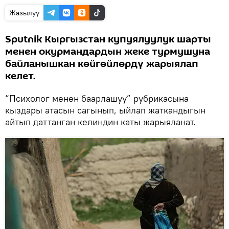
Жазылуу
Sputnik Кыргызстан купуялуулук шарты
менен окурмандардын жеке турмушуна
байланышкан көйгөйлөрдү жарыялап
келет.
“Психолог менен баарлашуу” рубрикасына
кыздары атасын сагынып, ыйлап жаткандыгын
айтып даттанган келиндин каты жарыяланат.