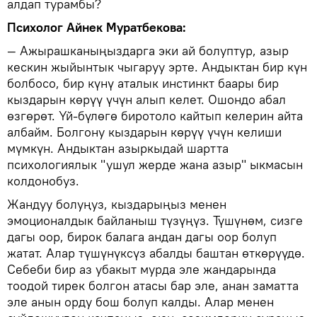
алдап турамбы?
Психолог Айнек Муратбекова:
— Ажырашканыңыздарга эки ай болуптур, азыр
кескин жыйынтык чыгаруу эрте. Андыктан бир күн
болбосо, бир күнү аталык инстинкт баары бир
кыздарын көрүү үчүн алып келет. Ошондо абал
өзгөрөт. Үй-бүлөгө биротоло кайтып келерин айта
албайм. Болгону кыздарын көрүү үчүн келиши
мүмкүн. Андыктан азыркыдай шартта
психологиялык "ушул жерде жана азыр" ыкмасын
колдонобуз.
Жандуу болуңуз, кыздарыңыз менен
эмоционалдык байланыш түзүңүз. Түшүнөм, сизге
дагы оор, бирок балага андан дагы оор болуп
жатат. Алар түшүнүксүз абалды баштан өткөрүүдө.
Себеби бир аз убакыт мурда эле жандарында
тоодой тирек болгон атасы бар эле, анан заматта
эле анын орду бош болуп калды. Алар менен