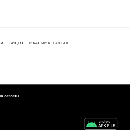
КА
ВИДЕО
МААЛЫМАТ БОРБОР
ык саясаты