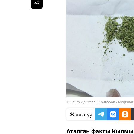
©
Sputnik
/ Руслан Кривобок
/
Медиабан
Жазылуу
Аталган факты Кылмы