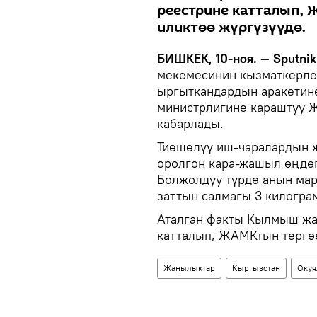
реестрине катталып,
иликтөө жүргүзүүдө.
БИШКЕК, 10-ноя. — Sputnik
мекемесинин кызматкерле
ыргыткандардын аракетине
министрлигине караштуу 
кабарлады.
Тиешелүү иш-чаралардын 
оролгон кара-жашыл өңдөг
Болжолдуу түрдө анын мар
заттын салмагы 3 килогра
Аталган факты Кылмыш жа
катталып, ЖАМКтын тергө
Жаңылыктар
Кыргызстан
Окуя