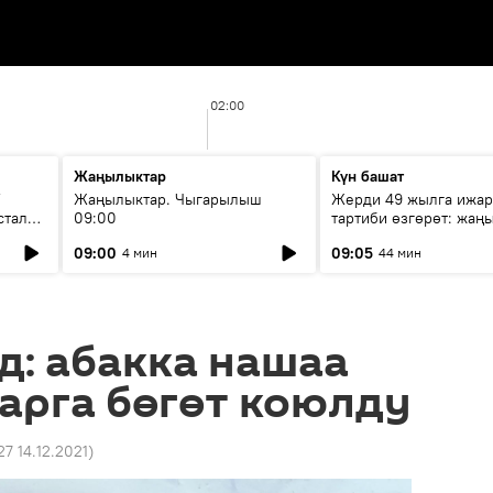
02:00
Жаңылыктар
Күн башат
F
Жаңылыктар. Чыгарылыш
Жерди 49 жылга ижар
стала
09:00
тартиби өзгөрөт: жаңы
эмнени көздөйт?
09:00
09:05
4 мин
44 мин
д: абакка нашаа
арга бөгөт коюлду
27 14.12.2021
)