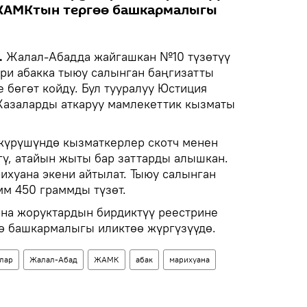
 ЖАМКтын тергөө башкармалыгы
.
Жалал-Абадда жайгашкан №10 түзөтүү
ри абакка тыюу салынган баңгизатты
 бөгөт койду. Бул тууралуу Юстиция
Жазаларды аткаруу мамлекеттик кызматы
жүрүшүндө кызматкерлер скотч менен
ү, атайын жыты бар заттарды алышкан.
ихуана экени айтылат. Тыюу салынган
мм 450 граммды түзөт.
на жоруктардын бирдиктүү реестрине
ө башкармалыгы иликтөө жүргүзүүдө.
лар
Жалал-Абад
ЖАМК
абак
марихуана