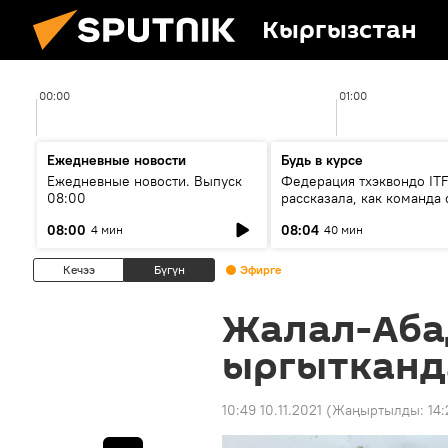
Кыргызстан
00:00
01:00
Ежедневные новости
Будь в курсе
Ежедневные новости. Выпуск
Федерация тхэквондо IT
08:00
рассказала, как команда 
жертвой мошенников
08:00
08:04
4 мин
40 мин
Кечээ
Бүгүн
Эфирге
Жалал-Аба
ыргытканд
10:49 10.11.2021
(Жаңыртылды:
14: