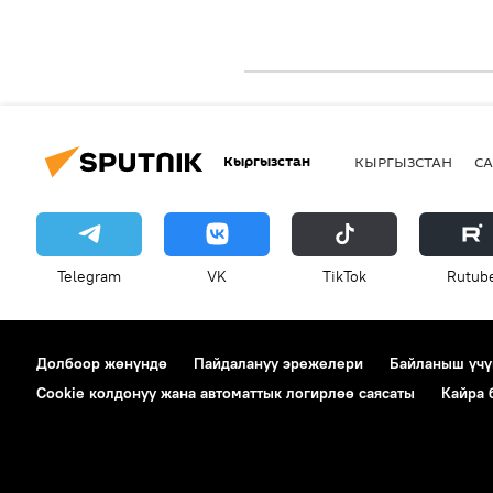
Кыргызстан
КЫРГЫЗСТАН
СА
Telegram
VK
ТikТоk
Rutub
Долбоор жөнүндө
Пайдалануу эрежелери
Байланыш үчү
Cookie колдонуу жана автоматтык логирлөө саясаты
Кайра