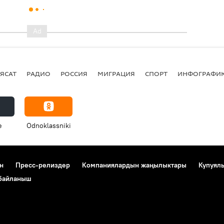
ЯСАТ
РАДИО
РОССИЯ
МИГРАЦИЯ
СПОРТ
ИНФОГРАФИ
e
Odnoklassniki
н
Пресс-релиздер
Компаниялардын жаңылыктары
Купуял
 байланыш