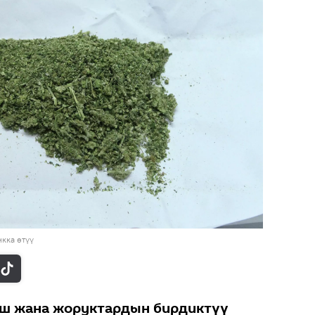
кка өтүү
ш жана жоруктардын бирдиктүү