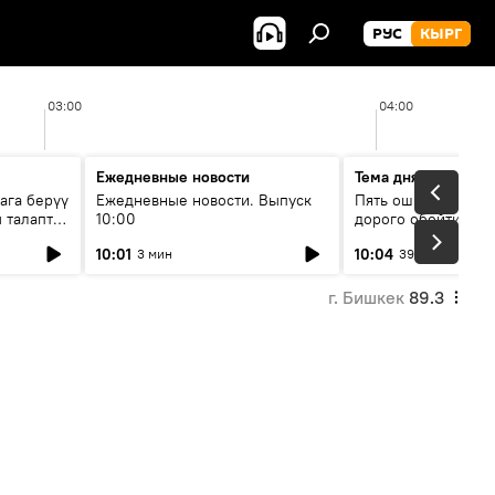
РУС
КЫРГ
03:00
04:00
Ежедневные новости
Тема дня
ага берүү
Ежедневные новости. Выпуск
Пять ошибок котор
 талаптар
10:00
дорого обойтись п
жилья
10:01
10:04
3 мин
39 мин
г. Бишкек
89.3