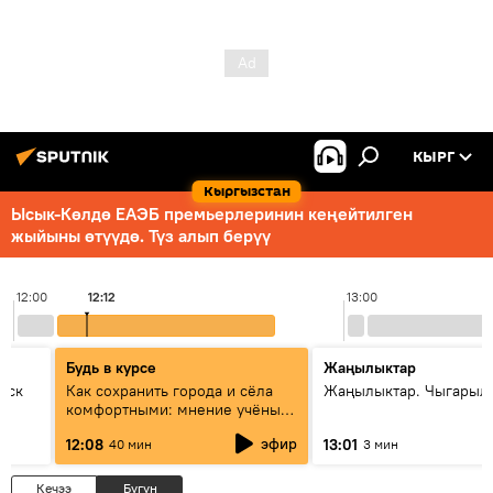
КЫРГ
Кыргызстан
Ысык-Көлдө ЕАЭБ премьерлеринин кеңейтилген
жыйыны өтүүдө. Түз алып берүү
12:00
12:12
13:00
Будь в курсе
Жаңылыктар
уск
Как сохранить города и сёла
Жаңылыктар. Чыгарыл
комфортными: мнение учёных
Евразии
эфир
12:08
13:01
40 мин
3 мин
Кечээ
Бүгүн