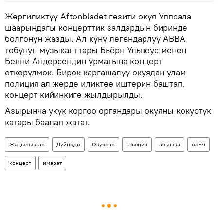
Жергиликтүү Aftonbladet гезити окуя Уппсала
шаарындагы концерттик залдардын биринде
болгонун жазды. Ал күнү легендарлуу ABBA
тобунун музыканттары Бьёрн Ульвеус менен
Бенни Андерсендин урматына концерт
өткөрүлмөк. Бирок каргашалуу окуядан улам
полиция ал жерде иликтөө иштерин баштап,
концерт кийинкиге жылдырылды.
Азырынча укук коргоо органдары окуяны кокустук
катары баалап жатат.
Жаңылыктар
Дүйнөдө
Окуялар
Швеция
абышка
өлүм
концерт
имарат