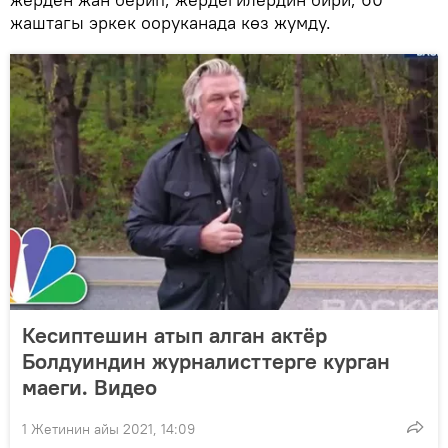
жаштагы эркек ооруканада көз жумду.
Кесиптешин атып алган актёр
Болдуиндин журналисттерге курган
маеги. Видео
1 Жетинин айы 2021, 14:09