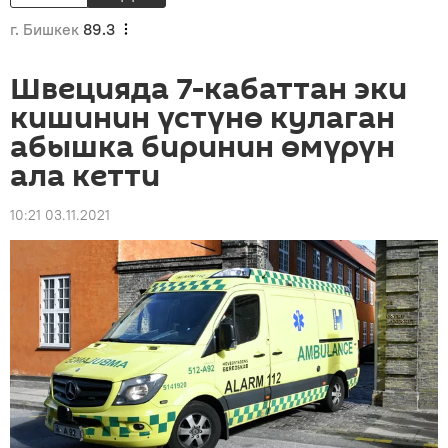
г. Бишкек
89.3
Швецияда 7-кабаттан эки
кишинин үстүнө кулаган
абышка биринин өмүрүн
ала кетти
10:21 03.11.2021