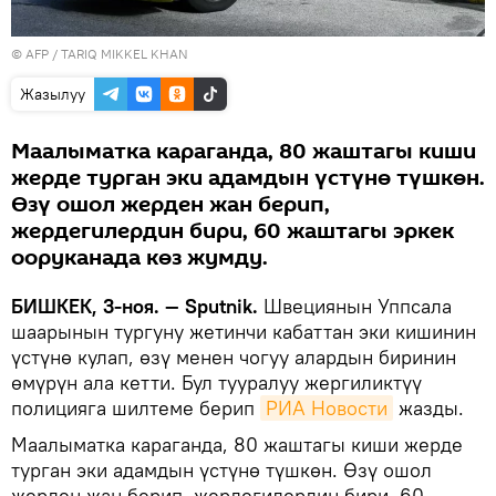
©
AFP
/ TARIQ MIKKEL KHAN
Жазылуу
Маалыматка караганда, 80 жаштагы киши
жерде турган эки адамдын үстүнө түшкөн.
Өзү ошол жерден жан берип,
жердегилердин бири, 60 жаштагы эркек
ооруканада көз жумду.
БИШКЕК, 3-ноя. — Sputnik.
Швециянын Уппсала
шаарынын тургуну жетинчи кабаттан эки кишинин
үстүнө кулап, өзү менен чогуу алардын биринин
өмүрүн ала кетти. Бул тууралуу жергиликтүү
полицияга шилтеме берип
РИА Новости
жазды.
Маалыматка караганда, 80 жаштагы киши жерде
турган эки адамдын үстүнө түшкөн. Өзү ошол
жерден жан берип, жердегилердин бири, 60