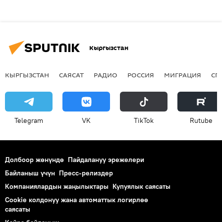
Кыргызстан
КЫРГЫЗСТАН
САЯСАТ
РАДИО
РОССИЯ
МИГРАЦИЯ
СП
Telegram
VK
ТikТоk
Rutube
Долбоор жөнүндө
Пайдалануу эрежелери
Байланыш үчүн
Пресс-релиздер
Компаниялардын жаңылыктары
Купуялык саясаты
Cookie колдонуу жана автоматтык логирлөө
саясаты