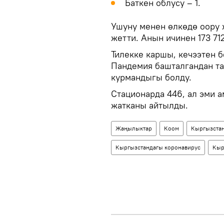
Баткен облусу – 1.
Ушуну менен өлкөдө оору 
жетти. Анын ичинен 173 71
Тилекке каршы, кечээтен 
Пандемия башталгандан та
курмандыгы болду.
Стационарда 446, ал эми 
жатканы айтылды.
Жаңылыктар
Коом
Кыргызста
Кыргызстандагы коронавирус
Кыр