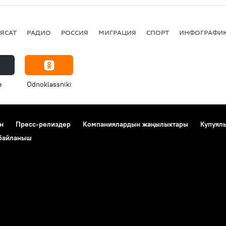
ЯСАТ
РАДИО
РОССИЯ
МИГРАЦИЯ
СПОРТ
ИНФОГРАФИ
e
Odnoklassniki
н
Пресс-релиздер
Компаниялардын жаңылыктары
Купуял
 байланыш