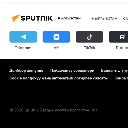
Кыргызстан
КЫРГЫЗСТАН
СА
Telegram
VK
ТikТоk
Rutub
Долбоор жөнүндө
Пайдалануу эрежелери
Байланыш үчү
Cookie колдонуу жана автоматтык логирлөө саясаты
Кайра
© 2026 Sputnik Бардык укуктар корголгон. 18+