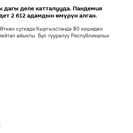
 дагы деле катталууда. Пандемия
дет 2 612 адамдын өмүрүн алган.
Өткөн суткада Кыргызстанда 80 кишиден
бейтап айыкты. Бул тууралуу Республикалык
;