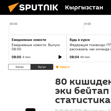
Кыргызстан
00:00
01:00
Ежедневные новости
Будь в курсе
Ежедневные новости. Выпуск
Федерация тхэквондо IT
08:00
рассказала, как команда 
жертвой мошенников
08:00
08:04
4 мин
40 мин
Кечээ
Бүгүн
Эфирге
80 кишиде
эки бейтап
статистика
10:32 06.10.2021
(Жаңыртылды:
22