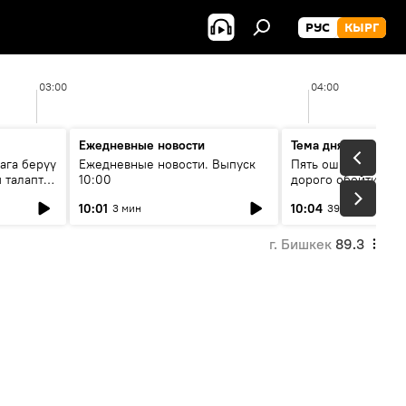
РУС
КЫРГ
03:00
04:00
Ежедневные новости
Тема дня
ага берүү
Ежедневные новости. Выпуск
Пять ошибок котор
 талаптар
10:00
дорого обойтись п
жилья
10:01
10:04
3 мин
39 мин
г. Бишкек
89.3