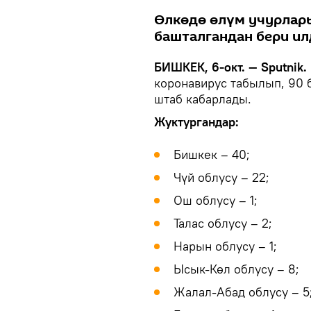
Өлкөдө өлүм учурлары
башталгандан бери ил
БИШКЕК, 6-окт. — Sputnik.
коронавирус табылып, 90 
штаб кабарлады.
Жуктургандар:
Бишкек – 40;
Чүй облусу – 22;
Ош облусу – 1;
Талас облусу – 2;
Нарын облусу – 1;
Ысык-Көл облусу – 8;
Жалал-Абад облусу – 5