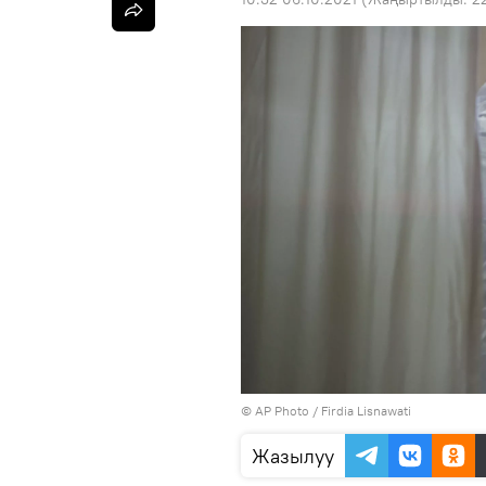
©
AP Photo
/ Firdia Lisnawati
Жазылуу