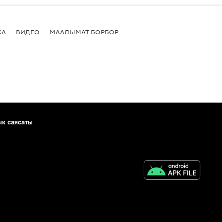
КА
ВИДЕО
МААЛЫМАТ БОРБОР
ык саясаты