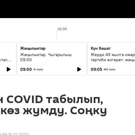
02:00
Жаңылыктар
Күн башат
F
Жаңылыктар. Чыгарылыш
Жерди 49 жылга ижар
стала
09:00
тартиби өзгөрөт: жаңы
эмнени көздөйт?
09:00
09:05
4 мин
44 мин
н COVID табылып,
 көз жумду. Соңку
:59 15.12.2021
)