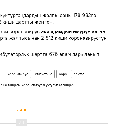
жуктургандардын жалпы саны 178 932ге
2 киши дартты жеңген.
бери коронавирус
эки адамдын өмүрүн алган
.
рта жалпысынан 2 612 киши коронавирустун
амбулатордук шартта 676 адам дарыланып
н
коронавирус
статистика
оору
бейтап
гызстандагы коронавирус жуктуруп алгандар