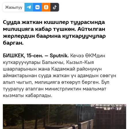
Жазылуу
Сууда жаткан кишилер туурасында
милицияга кабар түшкөн. Айтылган
жерлердин баарына куткаруучулар
барган.
БИШКЕК, 15-сен. — Sputnik.
Кечээ ӨКМдин
куткаруучулары Балыкчы, Кызыл-Кыя
шаарларынын жана Кадамжай районунун
аймактарынан сууда жаткан үч адамдын сөөгүн
алып чыгып, милицияга өткөрүп берген. Бул
тууралуу аталган министрликтин маалымат
кызматы кабарлады.