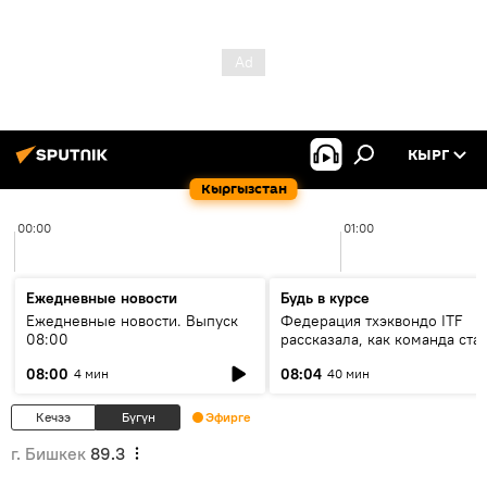
КЫРГ
Кыргызстан
00:00
01:00
Ежедневные новости
Будь в курсе
Ежедневные новости. Выпуск
Федерация тхэквондо ITF
08:00
рассказала, как команда ста
жертвой мошенников
08:00
08:04
4 мин
40 мин
Кечээ
Бүгүн
Эфирге
г. Бишкек
89.3