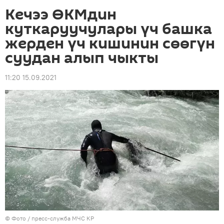
Кечээ ӨКМдин
куткаруучулары үч башка
жерден үч кишинин сөөгүн
суудан алып чыкты
11:20 15.09.2021
© Фото / пресс-служба МЧС КР