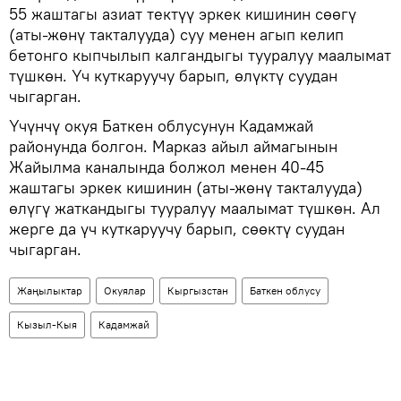
55 жаштагы азиат тектүү эркек кишинин сөөгү
(аты-жөнү такталууда) суу менен агып келип
бетонго кыпчылып калгандыгы тууралуу маалымат
түшкөн. Үч куткаруучу барып, өлүктү суудан
чыгарган.
Үчүнчү окуя Баткен облусунун Кадамжай
районунда болгон. Марказ айыл аймагынын
Жайылма каналында болжол менен 40-45
жаштагы эркек кишинин (аты-жөнү такталууда)
өлүгү жаткандыгы тууралуу маалымат түшкөн. Ал
жерге да үч куткаруучу барып, сөөктү суудан
чыгарган.
Жаңылыктар
Окуялар
Кыргызстан
Баткен облусу
Кызыл-Кыя
Кадамжай