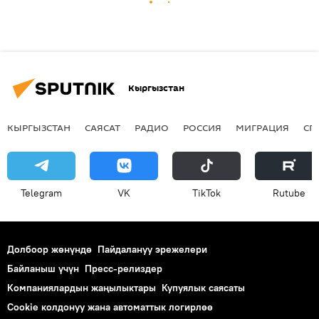
Кыргызстан
КЫРГЫЗСТАН
САЯСАТ
РАДИО
РОССИЯ
МИГРАЦИЯ
СП
Telegram
VK
ТikТоk
Rutube
Долбоор жөнүндө
Пайдалануу эрежелери
Байланыш үчүн
Пресс-релиздер
Компаниялардын жаңылыктары
Купуялык саясаты
Cookie колдонуу жана автоматтык логирлөө