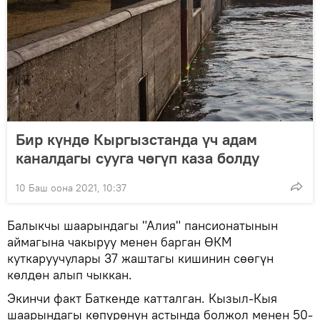
Бир күндө Кыргызстанда үч адам
каналдагы сууга чөгүп каза болду
10 Баш оона 2021, 10:37
Балыкчы шаарындагы "Алия" пансионатынын
аймагына чакыруу менен барган ӨКМ
куткаруучулары 37 жаштагы кишинин сөөгүн
көлдөн алып чыккан.
Экинчи факт Баткенде катталган. Кызыл-Кыя
шаарындагы көпүрөнүн астында болжол менен 50-