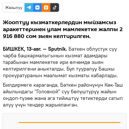
Жазылуу
Жооптуу кызматкерлердин мыйзамсыз
аракеттеринен улам мамлекетке жалпы 2
916 880 сом зыян келтирилген.
БИШКЕК, 13-авг. — Sputnik.
Баткен облустук суу
чарба башкармалыгынын кызмат адамдары
тарабынан мамлекетке ири өлчөмдө зыян
келтирилгени аныкталды. Бул тууралуу Башкы
прокуратуранын маалымат кызматы кабарлады.
Билдирмеге караганда, Баткен районунун Көк-Таш
айылындагы "Головной" суу бөлүштүрүү жайын
оңдоп-түзөө жана ага тийиштүү тетиктерди сатып
алуу үчүн тендер жарыяланган.