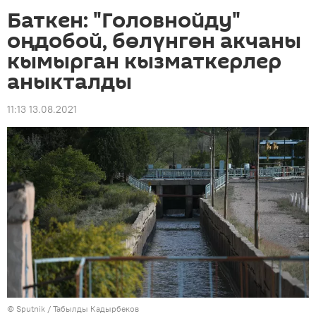
Баткен: "Головнойду"
оңдобой, бөлүнгөн акчаны
кымырган кызматкерлер
аныкталды
11:13 13.08.2021
©
Sputnik / Табылды Кадырбеков