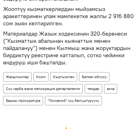
Жооптуу кызматкерлердин мыйзамсыз
аракеттеринен улам мамлекетке жалпы 2 916 880
сом зыян келтирилген.
Материалдар Жазык кодексинин 320-беренеси
("Кызматтык абалынан кыянаттык менен
пайдалануу") менен Кылмыш жана жоруктардын
бирдиктүү реестрине катталып, сотко чейинки
өндүрүш иши башталды.
Жаңылыктар
Коом
Кыргызстан
Баткен облусу
Суу чарба жана мелиорация департаменти
тендер
акча
Башкы прокуратура
"Головной" суу бөлүштүрүүчү