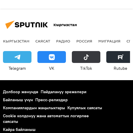
Кыргызстан
КЫРГЫЗСТАН
САЯСАТ
РАДИО
РОССИЯ
МИГРАЦИЯ
СП
Telegram
VK
ТikТоk
Rutube
Долбоор жөнүндө
Пайдалануу эрежелери
Байланыш үчүн
Пресс-релиздер
Компаниялардын жаңылыктары
Купуялык саясаты
Cookie колдонуу жана автоматтык логирлөө
саясаты
Кайра байланыш