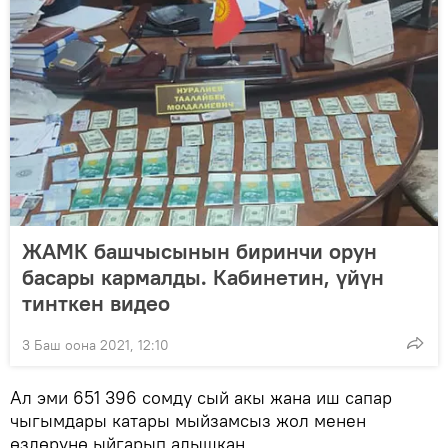
ЖАМК башчысынын биринчи орун
басары кармалды. Кабинетин, үйүн
тинткен видео
3 Баш оона 2021, 12:10
Ал эми 651 396 сомду сый акы жана иш сапар
чыгымдары катары мыйзамсыз жол менен
өздөрүнө ыйгарып алышкан.