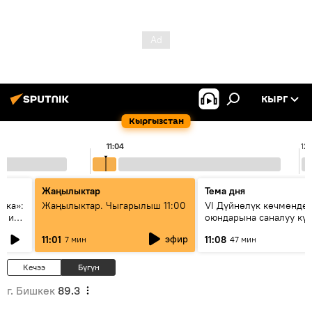
КЫРГ
Кыргызстан
11:04
12
Жаңылыктар
Тема дня
ска»:
Жаңылыктар. Чыгарылыш 11:00
VI Дүйнөлүк көчмөндө
х и
оюндарына саналуу кү
калды: даярдык иштер
эфир
11:01
11:08
7 мин
47 мин
этапка жетти?
Кечээ
Бүгүн
г. Бишкек
89.3