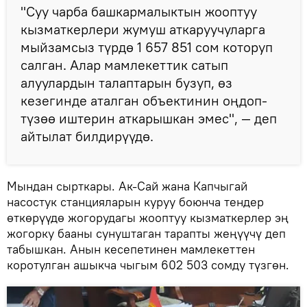
"Суу чарба башкармалыктын жооптуу
кызматкерлери жумуш аткаруучуларга
мыйзамсыз түрдө 1 657 851 сом которуп
салган. Алар мамлекеттик сатып
алуулардын талаптарын бузуп, өз
кезегинде аталган объектинин оңдоп-
түзөө иштерин аткарышкан эмес", — деп
айтылат билдирүүдө.
Мындан сырткары. Ак-Сай жана Капчыгай
насостук станцияларын куруу боюнча тендер
өткөрүүдө жогорудагы жооптуу кызматкерлер эң
жогорку бааны сунуштаган тарапты жеңүүчү деп
табышкан. Анын кесепетинен мамлекеттен
коротулган ашыкча чыгым 602 503 сомду түзгөн.