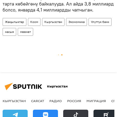
тарта көбөйгөнү байкалууда. Ал айда 3,8 миллиард
болсо, январда 4,1 миллиардды чапчыган.
Жаңылыктар
Коом
Кыргызстан
Экономика
Улуттук банк
насыя
мөөнөт
Кыргызстан
КЫРГЫЗСТАН
САЯСАТ
РАДИО
РОССИЯ
МИГРАЦИЯ
СП