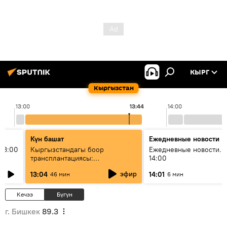
КЫРГ
Кыргызстан
13:00
13:44
14:00
Күн башат
Ежедневные новости
13:00
Кыргызстандагы боор
Ежедневные новости. 
трансплантациясы:
14:00
жетишкендиктер жана өнүгүү
эфир
13:04
14:01
46 мин
6 мин
келечеги
Кечээ
Бүгүн
г. Бишкек
89.3