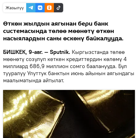
Жазылуу
Өткөн жылдын аягынан бери банк
системасында төлөө мөөнөтү өткөн
насыялардын саны өскөнү байкалууда.
БИШКЕК, 9-авг. — Sputnik.
Кыргызстанда төлөө
мөөнөтү созулуп кеткен кредиттердин көлөмү 4
миллиард 686,9 миллион сомго бааланууда. Бул
тууралуу Улуттук банктын июнь айынын аягындагы
маалыматында айтылат.