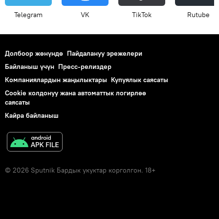
Telegram
VK
ТikТоk
Rutube
Долбоор жөнүндө
Пайдалануу эрежелери
Байланыш үчүн
Пресс-релиздер
Компаниялардын жаңылыктары
Купуялык саясаты
Cookie колдонуу жана автоматтык логирлөө
саясаты
Кайра байланыш
© 2026 Sputnik Бардык укуктар корголгон. 18+