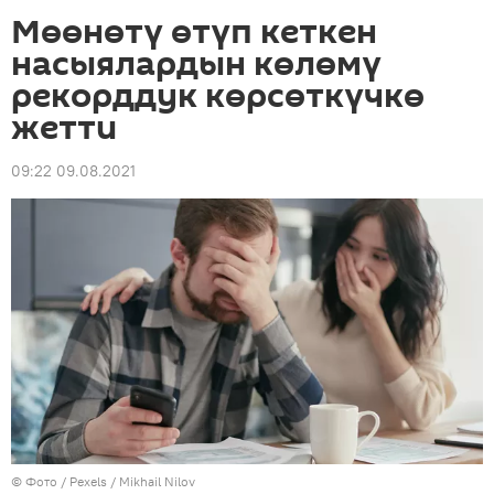
Мөөнөтү өтүп кеткен
насыялардын көлөмү
рекорддук көрсөткүчкө
жетти
09:22 09.08.2021
© Фото / Pexels /
Mikhail Nilov