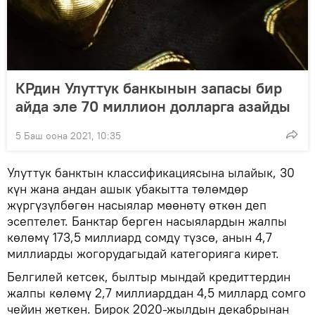
КРдин Улуттук банкынын запасы бир
айда эле 70 миллион долларга азайды
5 Баш оона 2021, 10:35
Улуттук банктын классификациясына ылайык, 30
күн жана андан ашык убакытта төлөмдөр
жүргүзүлбөгөн насыялар мөөнөтү өткөн деп
эсептелет. Банктар берген насыялардын жалпы
көлөмү 173,5 миллиард сомду түзсө, анын 4,7
миллиарды жогорудагыдай категорияга кирет.
Белгилей кетсек, былтыр мындай кредиттердин
жалпы көлөмү 2,7 миллиарддан 4,5 миллард сомго
чейин жеткен. Бирок 2020-жылдын декабрынан