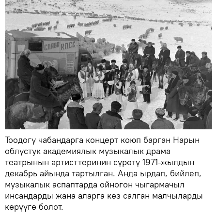
Тоодогу чабандарга концерт коюп барган Нарын
облустук академиялык музыкалык драма
театрынын артисттеринин сүрөтү 1971-жылдын
декабрь айында тартылган. Анда ырдап, бийлеп,
музыкалык аспаптарда ойногон чыгармачыл
инсандарды жана аларга көз салган малчыларды
көрүүгө болот.