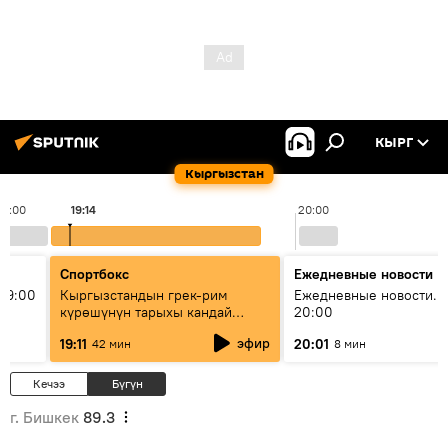
КЫРГ
Кыргызстан
19:00
19:14
20:00
Спортбокс
Ежедневные новости
19:00
Кыргызстандын грек-рим
Ежедневные новости. 
күрөшүнүн тарыхы кандай
20:00
башталган?
эфир
19:11
20:01
42 мин
8 мин
Кечээ
Бүгүн
г. Бишкек
89.3