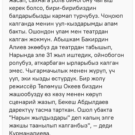
керек болсо, бири-бирибиздин
балдарыбызды кармап турчубуз. Чоңоюп
калганда менин уул-кыздарымды апам
бакты. Ошондон улам мен театрдан
калган жокмун. Абышкам Бакирдин
Алиев экөөбүз да театрдан табышып,
Нарында эле 31 жыл иштедик, ойнобогон
ролубуз, аткарбаган ырларыбыз калган
эмес. Чыгармачылык менен жүрүп, үч
уул, эки кызды өстүрдүк. Бир жолу
режиссёр Төлөмүш Океев биздин
жашообузду өз көзү менен көрүп
сценарий жазып, Бекеш Абдылдаев
даректүү тасма тарткан. Ошол убакта
"Нарын жылдыздары" деп калың элге
жакшы таанылып калганбыз", — деди
Курманалиева.