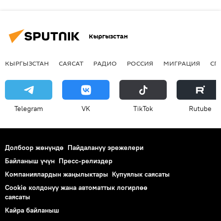
Кыргызстан
КЫРГЫЗСТАН
САЯСАТ
РАДИО
РОССИЯ
МИГРАЦИЯ
СП
Telegram
VK
ТikТоk
Rutube
Долбоор жөнүндө
Пайдалануу эрежелери
Байланыш үчүн
Пресс-релиздер
Компаниялардын жаңылыктары
Купуялык саясаты
Cookie колдонуу жана автоматтык логирлөө
саясаты
Кайра байланыш