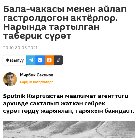
Бала-чакасы менен айлап
гастролдогон актёрлор.
Нарында тартылган
таберик сүрөт
20:10 30.06.2021
Жазылуу
Мирбек Сакенов
Бардык материалдар
Sputnik Кыргызстан маалымат агенттиги
архивде сакталып жаткан сейрек
сүрөттөрдү жарыялап, тарыхын баяндайт.