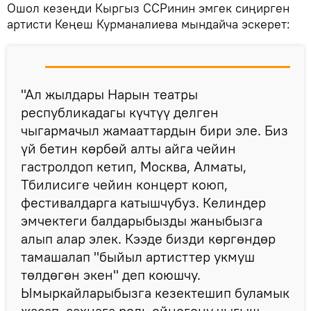
Ошол кезеңди Кыргыз ССРинин эмгек сиңирген
артисти Кеңеш Курманалиева мындайча эскерет:
"Ал жылдары Нарын театры
республикадагы күчтүү делген
чыгармачыл жамааттардын бири эле. Биз
үй бетин көрбөй алты айга чейин
гастролдоп кетип, Москва, Алматы,
Тбилисиге чейин концерт коюп,
фестивалдарга катышчубуз. Келиндер
эмчектеги балдарыбызды жаныбызга
алып алар элек. Кээде бизди көргөндөр
тамашалап "быйыл артисттер укмуш
төлдөгөн экен" деп коюшчу.
Ымыркайларыбызга кезектешип буламык
жасап, сахнага роль ойногону чыгыш