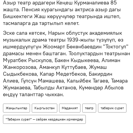
Азыр театр ардагери Кеңеш Курманалиева 85
жашта. Пенсия курагындагы актриса азыр дагы
Бишкектеги Жаш көрүүчүлөр театрында иштеп,
тасмаларга да тартылып келет.
Эске сала кетсек, Нарын облустук академиялык
музыкалык драма театры 1939-жылы түзүлүп, өз
ишмердүүлүгүн Жоомарт Бөкөнбаевдин "Токтогул"
драмасы менен баштаган. Тоолуктардын театрынан
Муратбек Рыскулов, Бакен Кыдыкеева, Алиман
Жанкорозова, Аманкул Куттубаев, Жумаш
Сыдыкбекова, Капар Медетбеков, Бакирдин
Алиев, Гүлсүн Мамашева, Калыйбек Тагаев, Тамара
Жумакаева, Табылды Актанов, Күмөндөр Абылов
өңдүү таланттар чыккан.
Жаңылыктар
Кыргызстан
Маданият
театр
таберик сүрөт
"Таберик сүрөт" — сейрек кездешкен ирмемдер