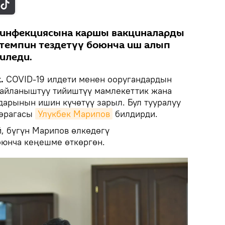
 инфекциясына каршы вакциналарды
темпин тездетүү боюнча иш алып
иледи.
.
COVID-19 илдети менен ооругандардын
байланыштуу тийиштүү мамлекеттик жана
дарынын ишин күчөтүү зарыл. Бул тууралуу
төрагасы
Улукбек Марипов
билдирди.
, бүгүн Марипов өлкөдөгү
оюнча кеңешме өткөргөн.