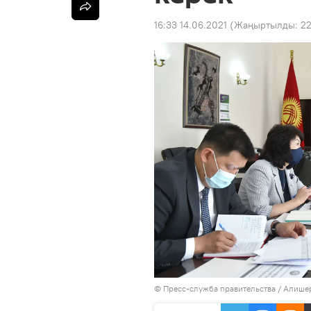
16:33 14.06.2021
(Жаңыртылды:
22
© Пресс-служба правительства / Алише