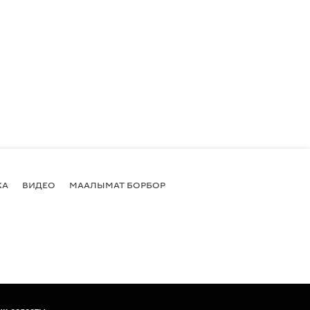
КА
ВИДЕО
МААЛЫМАТ БОРБОР