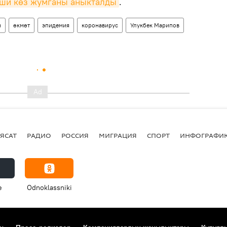
иши көз жумганы аныкталды
.
н
өкмөт
эпидемия
коронавирус
Улукбек Марипов
ЯСАТ
РАДИО
РОССИЯ
МИГРАЦИЯ
СПОРТ
ИНФОГРАФИ
e
Odnoklassniki