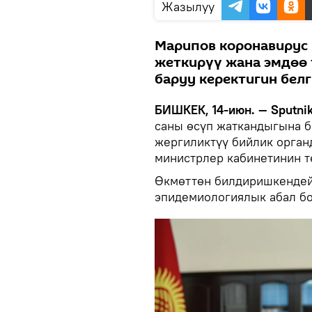
Жазылуу
Марипов коронавирус
жеткирүү жана эмдөө 
баруу керектигин белг
БИШКЕК, 14-июн. — Sputnik
саны өсүп жаткандыгына 
жергиликтүү бийлик орган
министрлер кабинетинин 
Өкмөттөн билдиришкендей
эпидемиологиялык абал б