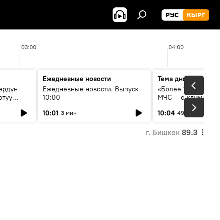
РУС
КЫРГ
03:00
04:00
Ежедневные новости
Тема дня
өрдүн
Ежедневные новости. Выпуск
«Более 1200 сёл в 
отуу
10:00
МЧС — о климате, 
системе оповещен
10:01
10:04
3 мин
49 мин
населения
г. Бишкек
89.3