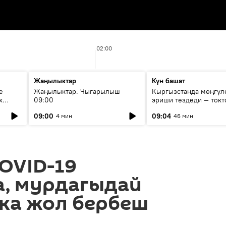
02:00
Жаңылыктар
Күн башат
е
Жаңылыктар. Чыгарылыш
Кыргызстанда мөңгүл
х
09:00
эриши тездеди — токт
мүмкүн эмеспи?
09:00
09:04
4 мин
46 мин
OVID-19
, мурдагыдай
ка жол бербеш