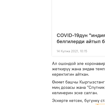
COVID-19дун "инди
белгилерди айтып 
14 Кулжа 2021, 10:15
Ал ошондой эле коронави
жеткирүү жана эмдөө темп
керектигин айткан.
Өкмөт башчы Кыргызстанг
миң дозасы жана "Спутник
келинерин эске салган.
Эскерте кетсек, бүгүнкү с