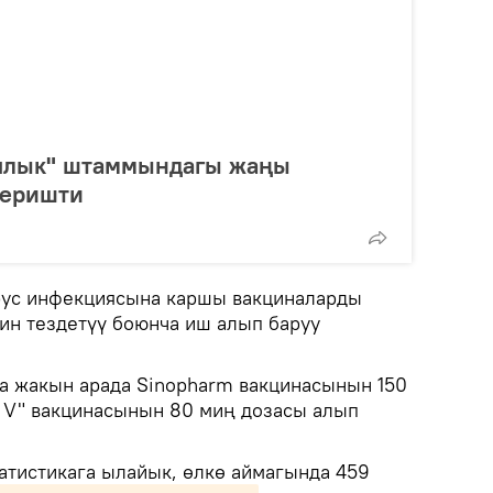
ялык" штаммындагы жаңы
беришти
рус инфекциясына каршы вакциналарды
ин тездетүү боюнча иш алып баруу
а жакын арада Sinopharm вакцинасынын 150
 V" вакцинасынын 80 миң дозасы алып
татистикага ылайык, өлкө аймагында 459