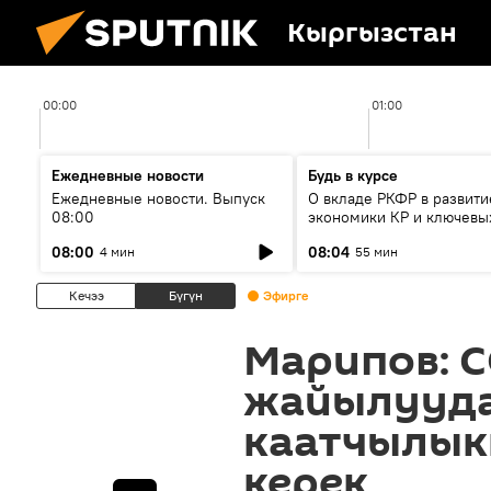
Кыргызстан
00:00
01:00
Ежедневные новости
Будь в курсе
Ежедневные новости. Выпуск
О вкладе РКФР в развити
08:00
экономики КР и ключевы
секторах до 2030 года
08:00
08:04
4 мин
55 мин
Кечээ
Бүгүн
Эфирге
Марипов: C
жайылууда
каатчылык
керек