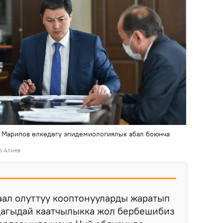
 Марипов өлкөдөгү эпидемиологиялык абал боюнча
р Алиев
аал олуттуу кооптонууларды жаратып
лдагыдай каатчылыкка жол бербешибиз