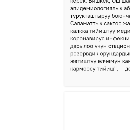
керек. Бишкек, Ош ша
эпидемиологиялык аб
турукташтыруу боюнча
Саламаттык сактоо ж
калкка тийиштүү меди
коронавирус инфекци
дарылоо үчүн стацио
резервдик орундарды
жетиштүү өлчөмүн ка
кармоосу тийиш", — д