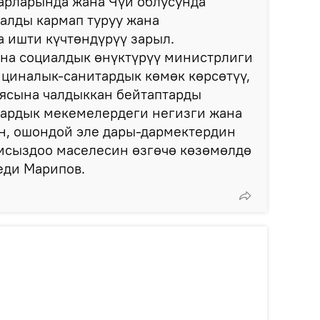
арларында жана Чүй облусунда
алды кармап туруу жана
 ишти күчтөндүрүү зарыл.
ана социалдык өнүктүрүү министрлиги
циналык-санитардык көмөк көрсөтүү,
ясына чалдыккан бейтаптарды
нардык мекемелердеги негизги жана
н, ошондой эле дары-дармектердин
мсыздоо маселесин өзгөчө көзөмөлдө
еди Марипов.