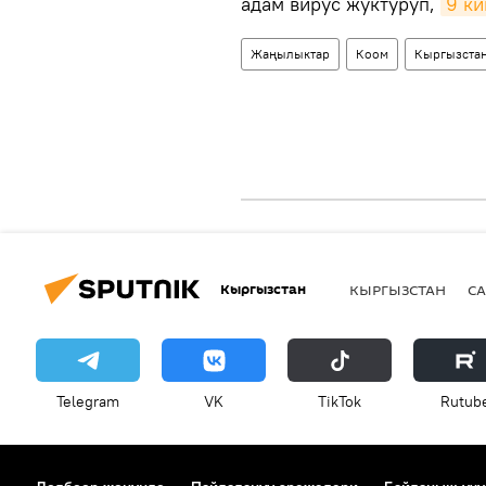
адам вирус жуктуруп,
9 к
Жаңылыктар
Коом
Кыргызста
Кыргызстан
КЫРГЫЗСТАН
СА
Telegram
VK
ТikТоk
Rutub