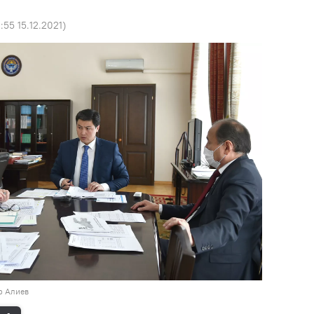
:55 15.12.2021
)
р Алиев