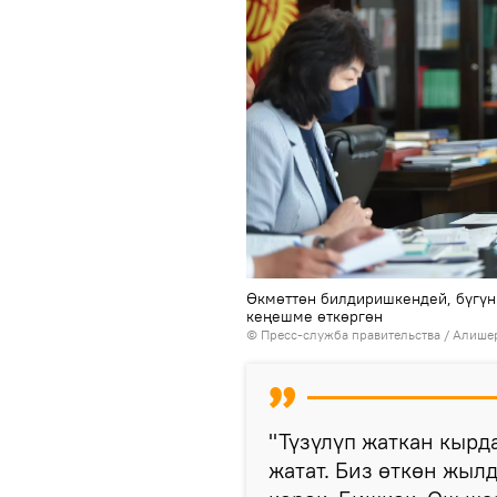
Өкмөттөн билдиришкендей, бүгүн
кеңешме өткөргөн
© Пресс-служба правительства / Алише
"Түзүлүп жаткан кырд
жатат. Биз өткөн жы