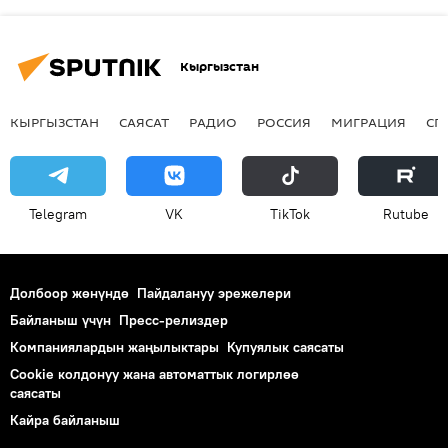
Кыргызстан
КЫРГЫЗСТАН
САЯСАТ
РАДИО
РОССИЯ
МИГРАЦИЯ
СП
Telegram
VK
ТikТоk
Rutube
Долбоор жөнүндө
Пайдалануу эрежелери
Байланыш үчүн
Пресс-релиздер
Компаниялардын жаңылыктары
Купуялык саясаты
Cookie колдонуу жана автоматтык логирлөө
саясаты
Кайра байланыш