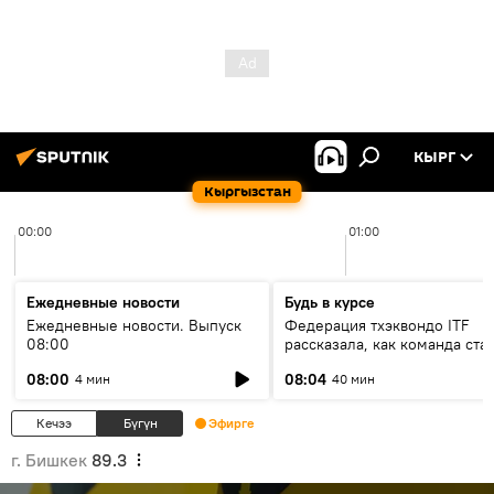
КЫРГ
Кыргызстан
00:00
01:00
Ежедневные новости
Будь в курсе
Ежедневные новости. Выпуск
Федерация тхэквондо ITF
08:00
рассказала, как команда ста
жертвой мошенников
08:00
08:04
4 мин
40 мин
Кечээ
Бүгүн
Эфирге
г. Бишкек
89.3