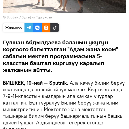
©
Sputnik
/ Зульфия Тургунова
Жазылуу
Гүлшан Абдылдаева баланын укугун
коргоого багытталган "Адам жана коом"
сабагын мектеп программасына 5-
класстан баштап киргизүү каралып
жатканын айтты.
БИШКЕК, 19-май — Sputnik.
Ала качуу билим берүү
жаатында да эң көйгөйлүү маселе. Кыргызстанда
7-9-11-класстын кыздарын ала качкан учурлар
катталган. Бул тууралуу Билим берүү жана илим
министрлигинин Мектепте жана мектептен
тышкаркы билим берүү башкармалыгынын башкы
адиси Гүлшан Абдылдаева тегерек столдо