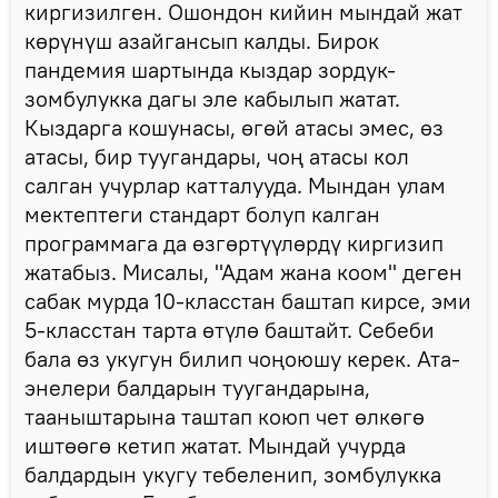
киргизилген. Ошондон кийин мындай жат
көрүнүш азайгансып калды. Бирок
пандемия шартында кыздар зордук-
зомбулукка дагы эле кабылып жатат.
Кыздарга кошунасы, өгөй атасы эмес, өз
атасы, бир туугандары, чоң атасы кол
салган учурлар катталууда. Мындан улам
мектептеги стандарт болуп калган
программага да өзгөртүүлөрдү киргизип
жатабыз. Мисалы, "Адам жана коом" деген
сабак мурда 10-класстан баштап кирсе, эми
5-класстан тарта өтүлө баштайт. Себеби
бала өз укугун билип чоңоюшу керек. Ата-
энелери балдарын туугандарына,
тааныштарына таштап коюп чет өлкөгө
иштөөгө кетип жатат. Мындай учурда
балдардын укугу тебеленип, зомбулукка