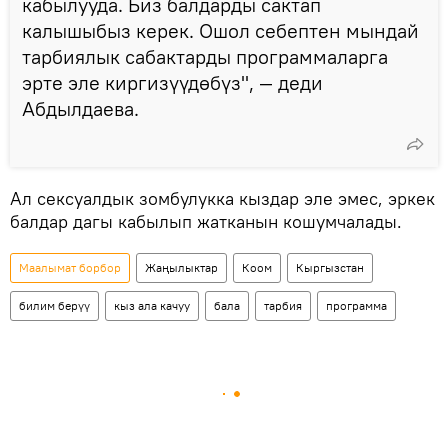
кабылууда. Биз балдарды сактап
калышыбыз керек. Ошол себептен мындай
тарбиялык сабактарды программаларга
эрте эле киргизүүдөбүз", — деди
Абдылдаева.
Ал сексуалдык зомбулукка кыздар эле эмес, эркек
балдар дагы кабылып жатканын кошумчалады.
Маалымат борбор
Жаңылыктар
Коом
Кыргызстан
билим берүү
кыз ала качуу
бала
тарбия
программа