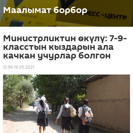
Маалымат борбор
Министрликтин өкүлү: 7-9-
класстын кыздарын ала
качкан учурлар болгон
12:56 19.05.2021