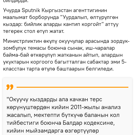
билдирди.
Учурда Sputnik Кыргызстан агенттигинин
маалымат борборунда "Уурдалып, өлтүрүлгөн
кыздар: бийлик аларды кантип коргойт" аттуу
тегерек стол өтүп жатат.
Министрликтин өкүлү окуучулар арасында зордук-
зомбулук темасы боюнча сынак, иш-чаралар
байма-бай өткөрүлүп жатканын айтып, алардын
укуктарын коргоого багытталган сабактар эми 5-
класстан тарта өтүлө баштаарын белгиледи.
"Окуучу кыздарды ала качкан терс
көрүнүштөрдөн кийин 2011-жылы анализ
жасалып, мектепти бүткүчө баланын кол
тийбестиги боюнча Балдар кодексине,
кийин мыйзамдарга өзгөртүүлөр