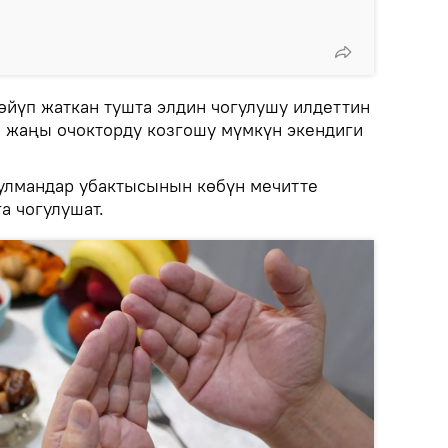
өйүп жаткан тушта элдин чогулушу илдеттин
 жаңы очокторду козгошу мүмкүн экендиги
улмандар убактысынын көбүн мечитте
а чогулушат.