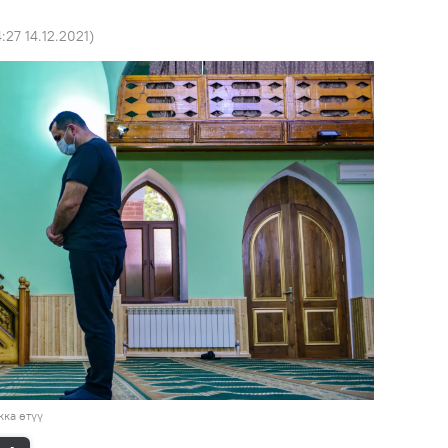
4:27 14.12.2021
)
ка өтүү