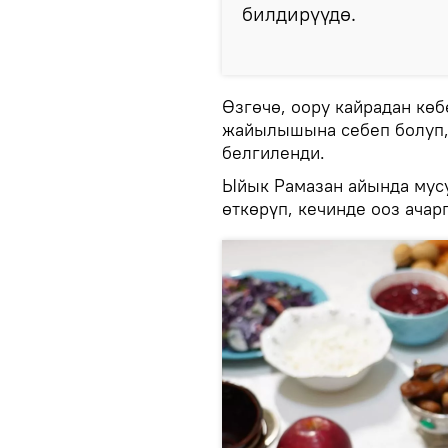
билдирүүдө.
Өзгөчө, оору кайрадан көб
жайылышына себеп болуп,
белгиленди.
Ыйык Рамазан айында мус
өткөрүп, кечинде ооз ачарг