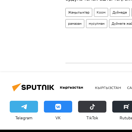
Жаңылыктар
Коом
Дүйнөдө
рамазан
мусулман
Дүйнөгө жа
Кыргызстан
КЫРГЫЗСТАН
СА
Telegram
VK
ТikТоk
Rutub