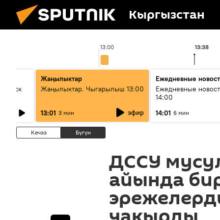
Кыргызстан
13:00
13:38
Жаңылыктар
Ежедневные новос
Выпуск
Жаңылыктар. Чыгарылыш 13:00
Ежедневные новост
14:00
эфир
13:01
14:01
3 мин
6 мин
Кечээ
Бүгүн
ДССУ мусу
айында бир
эрежелерд
чакырды