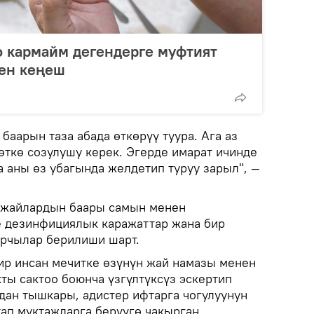
о кармайм дегендерге муфтият
ен кеңеш
аарын таза абада өткөрүү туура. Ага аз
өткө созулушу керек. Эгерде имарат ичинде
да аны өз убагында желдетип туруу зарыл", —
у жайлардын баары самын менен
е дезинфициялык каражаттар жана бир
арчылар берилиши шарт.
ир инсан мечитке өзүнүн жай намазы менен
ты сактоо боюнча үзгүлтүксүз эскертип
дан тышкары, адистер ифтарга чогулуунун
ап муктаждарга берүүгө чакырган.