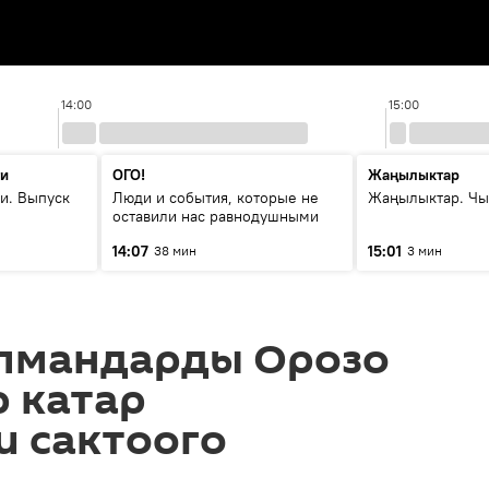
14:00
15:00
ти
ОГО!
Жаңылыктар
и. Выпуск
Люди и события, которые не
Жаңылыктар. Чы
оставили нас равнодушными
14:07
15:01
38 мин
3 мин
лмандарды Орозо
 катар
и сактоого