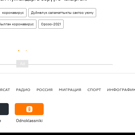
коронавирус
Дүйнөлүк саламаттыкты сактоо уюму
йылган коронавирус
Орозо-2021
ЯСАТ
РАДИО
РОССИЯ
МИГРАЦИЯ
СПОРТ
ИНФОГРАФИ
e
Odnoklassniki