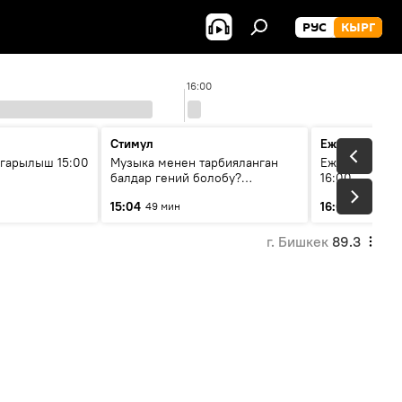
РУС
КЫРГ
16:00
Стимул
Ежедневные 
гарылыш 15:00
Музыка менен тарбияланган
Ежедневные н
балдар гений болобу?
16:00
Кыргыздын жашоосунда
15:04
16:01
49 мин
3 мин
музыканын орду
г. Бишкек
89.3