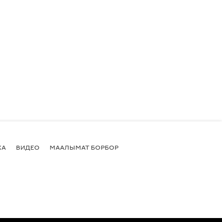
КА
ВИДЕО
МААЛЫМАТ БОРБОР