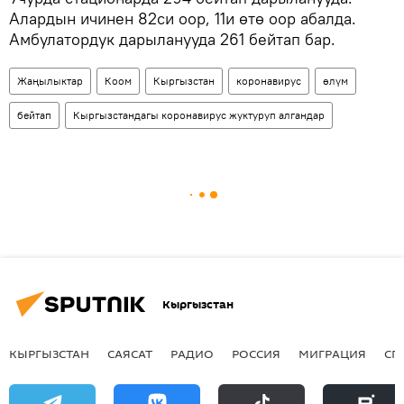
Алардын ичинен 82си оор, 11и өтө оор абалда.
Амбулатордук дарыланууда 261 бейтап бар.
Жаңылыктар
Коом
Кыргызстан
коронавирус
өлүм
бейтап
Кыргызстандагы коронавирус жуктуруп алгандар
Кыргызстан
КЫРГЫЗСТАН
САЯСАТ
РАДИО
РОССИЯ
МИГРАЦИЯ
СП