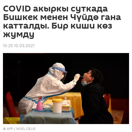
COVID акыркы суткада
Бишкек менен Чүйдө гана
катталды. Бир киши көз
жумду
10:25 10.03.2021
©
AFP
/ NOEL CELIS