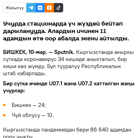
Жазылуу
Учурда стационарда үч жүздөй бейтап
дарыланууда. Алардын ичинен 11
адамдын өтө оор абалда экени айтылды.
БИШКЕК, 10-мар. — Sputnik.
Кыргызстанда акыркы
суткада коронавирус 34 кишиде аныкталып, бир
киши көз жумду. Бул тууралуу Республикалык
штаб кабарлады.
Бир сутка ичинде U07.1 жана U07.2 катталган жаңы
учурлар:
Бишкек — 24;
Чүй облусу — 10.
Кыргызстанда пандемиядан бери 86 640 адамдан
оору чыкты.