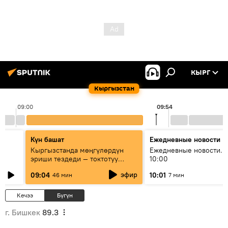
КЫРГ
Кыргызстан
09:00
09:54
Күн башат
Ежедневные новости
Кыргызстанда мөңгүлөрдүн
Ежедневные новости. 
эриши тездеди — токтотуу
10:00
мүмкүн эмеспи?
эфир
09:04
10:01
46 мин
7 мин
Кечээ
Бүгүн
г. Бишкек
89.3