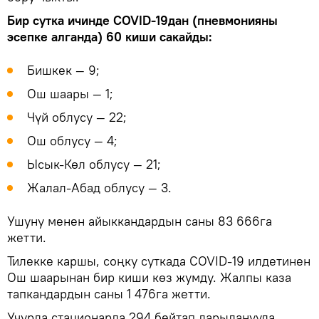
Бир сутка ичинде COVID-19дан (пневмонияны
эсепке алганда) 60 киши сакайды:
Бишкек — 9;
Ош шаары — 1;
Чүй облусу — 22;
Ош облусу — 4;
Ысык-Көл облусу — 21;
Жалал-Абад облусу — 3.
Ушуну менен айыккандардын саны 83 666га
жетти.
Тилекке каршы, соңку суткада COVID-19 илдетинен
Ош шаарынан бир киши көз жумду. Жалпы каза
тапкандардын саны 1 476га жетти.
Учурда стационарда 294 бейтап дарыланууда.