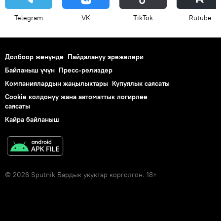
Telegram
VK
ТikТоk
Rutube
Долбоор жөнүндө
Пайдалануу эрежелери
Байланыш үчүн
Пресс-релиздер
Компаниялардын жаңылыктары
Купуялык саясаты
Cookie колдонуу жана автоматтык логирлөө
саясаты
Кайра байланыш
© 2026 Sputnik Бардык укуктар корголгон. 18+